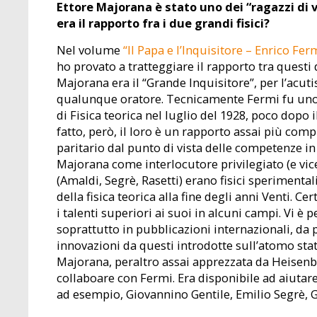
Ettore Majorana è stato uno dei “ragazzi di 
era il rapporto fra i due grandi fisici?
Nel volume
“Il Papa e l’Inquisitore – Enrico Fe
ho provato a tratteggiare il rapporto tra questi du
Majorana era il “Grande Inquisitore”, per l’acut
qualunque oratore. Tecnicamente Fermi fu uno d
di Fisica teorica nel luglio del 1928, poco dopo i
fatto, però, il loro è un rapporto assai più com
paritario dal punto di vista delle competenze in
Majorana come interlocutore privilegiato (e vicev
(Amaldi, Segrè, Rasetti) erano fisici sperimenta
della fisica teorica alla fine degli anni Venti
i talenti superiori ai suoi in alcuni campi. Vi è 
soprattutto in pubblicazioni internazionali, da 
innovazioni da questi introdotte sull’atomo stat
Majorana, peraltro assai apprezzata da Heisenbe
collaboare con Fermi. Era disponibile ad aiutar
ad esempio, Giovannino Gentile, Emilio Segrè, G