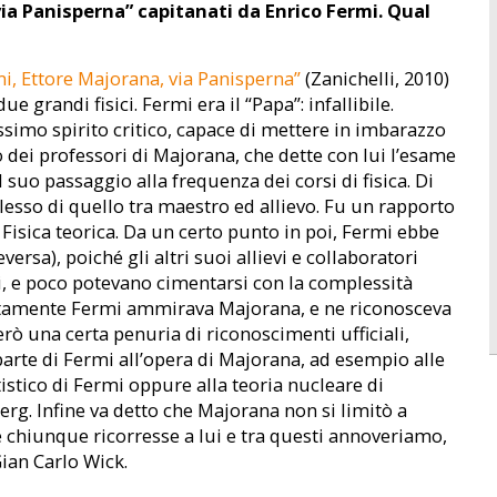
via Panisperna” capitanati da Enrico Fermi. Qual
rmi, Ettore Majorana, via Panisperna”
(Zanichelli, 2010)
e grandi fisici. Fermi era il “Papa”: infallibile.
issimo spirito critico, capace di mettere in imbarazzo
ei professori di Majorana, che dette con lui l’esame
l suo passaggio alla frequenza dei corsi di fisica. Di
plesso di quello tra maestro ed allievo. Fu un rapporto
 Fisica teorica. Da un certo punto in poi, Fermi ebbe
ersa), poiché gli altri suoi allievi e collaboratori
li, e poco potevano cimentarsi con la complessità
. Certamente Fermi ammirava Majorana, e ne riconosceva
però una certa penuria di riconoscimenti ufficiali,
parte di Fermi all’opera di Majorana, ad esempio alle
istico di Fermi oppure alla teoria nucleare di
rg. Infine va detto che Majorana non si limitò a
e chiunque ricorresse a lui e tra questi annoveriamo,
ian Carlo Wick.