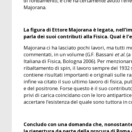
di fondamento, e che ha certamente avuto l’effet
Majorana.
La figura di Ettore Majorana è legata, nell’i
parla dei suoi contributi alla Fisica. Qual è l
Majorana ci ha lasciato pochi lavori, ma tutti mo
commentati, in un volume (G.F. Bassani
et al.
(a
Italiana di Fisica, Bologna 2006). Per menzionarn
ribaltamento di spin, il lavoro sempre del 1932 s
contiene risultati importanti e originali sulle r
infine va citato il suo ultimo lavoro di fisica, p
e del positrone. Forse questo è il suo contribut
privi di carica coincidano con le loro antipartice
accertare l’esistenza del quale sono tuttora in 
Concludo con una domanda che, nonostante s
la riapertura da parte della procura di Roma