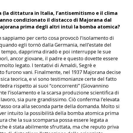
(la dittatura in Italia, l’antisemitismo e il clima
nno condizionato il distacco di Majorana dal
Majorana prima degli altri intuì la bomba atomica?
 sappiamo per certo cosa provocò l’isolamento di
quando egli tornò dalla Germania, nell’estate del
eve tempo, dapprima diradò e poi interruppe le sue
 morì, ancor giovane, il padre e questo dovette essere
molto legato. I tentativi di Amaldi, Segrè e
nto furono vani. Finalmente, nel 1937 Majorana decise
sica teorica, e vi sono testimonianze certe del fatto
tedra rispetto ai suoi “concorrenti” (Giovannino
nte l’isolamento e la scarsa produzione scientifica di
 lavoro, sia pure grandissimo. Ciò conferma l’elevata
asso ora alla seconda parte della domanda. Molto si
ver intuito la possibilità della bomba atomica prima
ttura che la sua scomparsa possa essere legata a
 che è stata abilmente sfruttata, ma che reputo priva