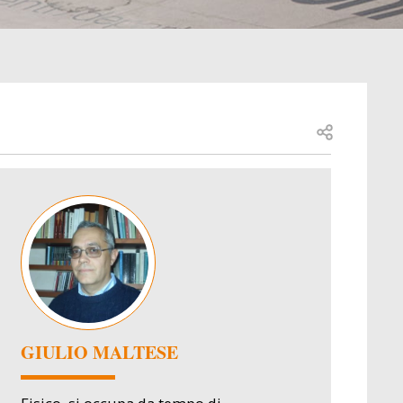
Open share
Image
GIULIO MALTESE