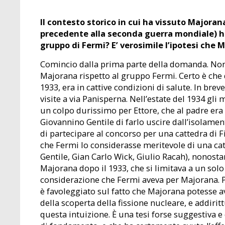
Il contesto storico in cui ha vissuto Majorana 
precedente alla seconda guerra mondiale) ha
gruppo di Fermi? E’ verosimile l’ipotesi che 
Comincio dalla prima parte della domanda. Non
Majorana rispetto al gruppo Fermi. Certo è che 
1933, era in cattive condizioni di salute. In br
visite a via Panisperna. Nell’estate del 1934 gli
un colpo durissimo per Ettore, che al padre era 
Giovannino Gentile di farlo uscire dall’isolame
di partecipare al concorso per una cattedra di Fi
che Fermi lo considerasse meritevole di una cat
Gentile, Gian Carlo Wick, Giulio Racah), nonosta
Majorana dopo il 1933, che si limitava a un solo
considerazione che Fermi aveva per Majorana. P
è favoleggiato sul fatto che Majorana potesse a
della scoperta della fissione nucleare, e addiri
questa intuizione. È una tesi forse suggestiva e