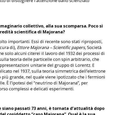
to di distogliere l’attenzione dallo scienziato
mmaginario collettivo, alla sua scomparsa. Poco si
’eredità scientifica di Majorana?
lto importanti. Essi di recente sono stati riproposti,
 cura di),
Ettore Majorana – Scientific papers
, Società
e solo alcuni citerei il lavoro del 1932 dei processi di
ulla teoria delle particelle con spin arbitrario, che
appresentazioni unitarie del gruppo di Lorentz. E
ublicato nel 1937, sulla teoria simmetrica dell’elettrone
o più grande, nel quale viene ipotizzato che i fermioni
lle. È l’ipotesi del “neutrino di Majorana”, per
corso complessi e delicati esperimenti.
iano passati 73 anni, è tornata d’attualità dopo
 del cosiddetto “caso Majorana”. Qual è la sua