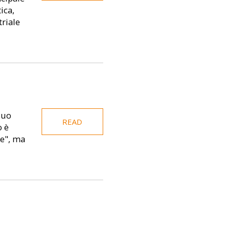
ica,
triale
suo
READ
o è
te", ma