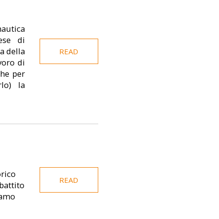
nautica
ese di
a della
READ
voro di
che per
lo) la
orico
READ
battito
iamo