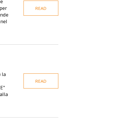
me
 per
READ
ande
 nel
 la
READ
CE"
alla