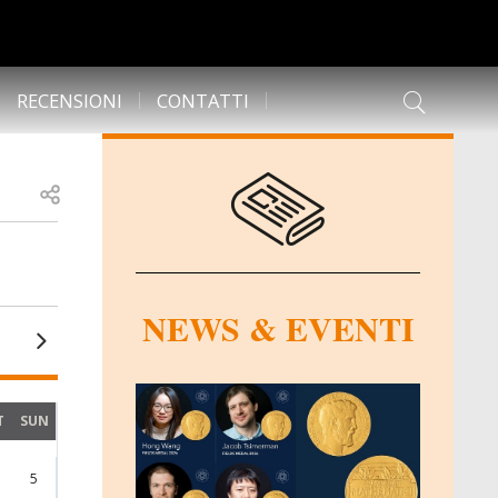
RECENSIONI
CONTATTI
Open share
NEWS & EVENTI
T
SUN
5