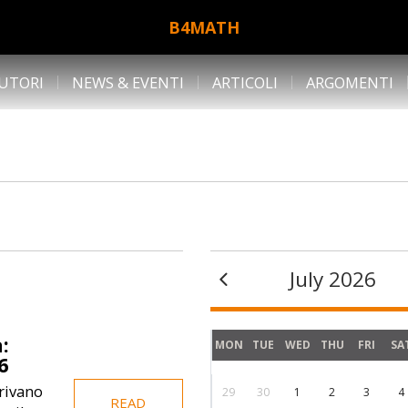
B4MATH
UTORI
NEWS & EVENTI
ARTICOLI
ARGOMENTI
July 2026
:
MON
TUE
WED
THU
FRI
SA
6
rivano
29
30
1
2
3
4
READ