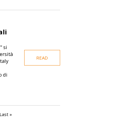
li
" si
ersità
READ
taly
o di
e
Last page
Last »