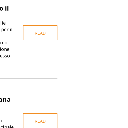
 il
lie
per il
READ
simo
ione,
resso
iana
to
READ
ncipale