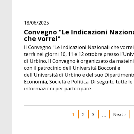
18/06/2025
Convegno "Le Indicazioni Naziona
che vorrei"
Il Convegno "Le Indicazioni Nazionali che vorrei
terrà nei giorni 10, 11 e 12 ottobre presso l'Univ
di Urbino. Il Convegno è organizzato da mateini
con il patrocinio dell'Università Bocconi e
dell'Università di Urbino e del suo Dipartiment
Economia, Società e Politica. Di seguito tutte le
informazioni per partecipare.
Pagination
Current page
Page
Page
Next pag
1
2
3
Next ›
…