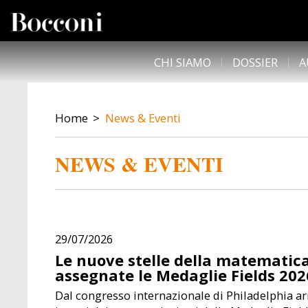
Skip to main content
DESK NAVIGATION
CHI SIAMO
DOSSIER
A
BREADCRUMB
Home
News & Eventi
NEWS & EVENTI
29/07/2026
Le nuove stelle della matematica
assegnate le Medaglie Fields 202
Dal congresso internazionale di Philadelphia ar