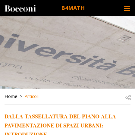
Skip to main content
B4MATH
DESK NAVIGATION
BREADCRUMB
Open
Home
Articoli
DALLA TASSELLATURA DEL PIANO ALLA
PAVIMENTAZIONE DI SPAZI URBANI:
INTRODUZIONE