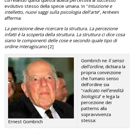
correlando quindi questa abilità percettiva al successo
evolutivo stesso della specie umana. In "
Intuizione e
intelletto, nuovi saggi sulla psicologia dell’arte
”, Arnheim
afferma:
La percezione deve ricercare la struttura. La percezione
infatti è la scoperta della struttura. La struttura ci dice cosa
siano le componenti delle cose e secondo quale tipo di
ordine interagiscano
[2]
Gombrich ne
Il senso
dell’ordine
, dichiara la
propria convinzione
che l’umano senso
dell’ordine sia
“
radicato nell’eredità
biologica
” e lega la
percezione dei
patterns alla
sopravvivenza
stessa:
Ernest Gombrich