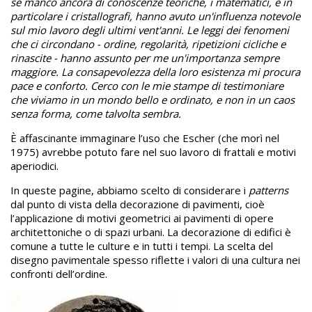
se manco ancora di conoscenze teoriche, i matematici, e in
particolare i cristallografi, hanno avuto un'influenza notevole
sul mio lavoro de­gli ultimi vent'anni. Le leggi dei fenomeni
che ci circondano - ordine, regolarità, ripetizioni cicliche e
rinascite - hanno assunto per me un'importanza sempre
maggiore. La consapevolezza della loro esistenza mi procura
pace e conforto. Cerco con le mie stampe di testimoniare
che viviamo in un mondo bello e ordinato, e non in un caos
senza forma, come talvolta sembra.
È affascinante immaginare l’uso che Escher (che morì nel
1975) avrebbe potuto fare nel suo lavoro di frattali e motivi
aperiodici.
In queste pagine, abbiamo scelto di considerare i
patterns
dal punto di vista della decorazione di pavimenti, cioè
l’applicazione di motivi geometrici ai pavimenti di opere
architettoniche o di spazi urbani. La decorazione di edifici è
comune a tutte le culture e in tutti i tempi. La scelta del
disegno pavimentale spesso riflette i valori di una cultura nei
confronti dell’ordine.