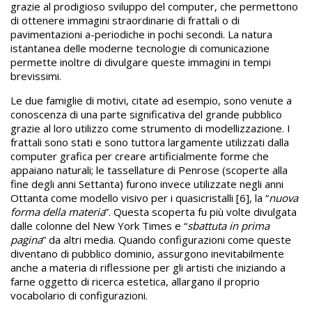
grazie al prodigioso sviluppo del computer, che permettono
di ottenere immagini straordinarie di frattali o di
pavimentazioni a-periodiche in pochi secondi. La natura
istantanea delle moderne tecnologie di comunicazione
permette inoltre di divulgare queste immagini in tempi
brevissimi.
Le due famiglie di motivi, citate ad esempio, sono venute a
conoscenza di una parte significativa del grande pubblico
grazie al loro utilizzo come strumento di modellizzazione. I
frattali sono stati e sono tuttora largamente utilizzati dalla
computer grafica per creare artificialmente forme che
appaiano naturali; le tassellature di Penrose (scoperte alla
fine degli anni Settanta) furono invece utilizzate negli anni
Ottanta come modello visivo per i quasicristalli [6], la “
nuova
forma della materia
”. Questa scoperta fu più volte divulgata
dalle colonne del New York Times e “
sbattuta in prima
pagina
” da altri media. Quando configurazioni come queste
diventano di pubblico dominio, assurgono inevitabilmente
anche a materia di riflessione per gli artisti che iniziando a
farne oggetto di ricerca estetica, allargano il proprio
vocabolario di configurazioni.