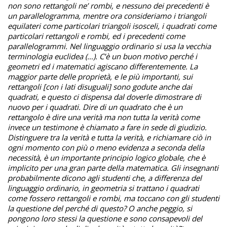
non sono rettangoli ne’ rombi, e nessuno dei precedenti è
un parallelogramma, mentre ora consideriamo i triangoli
equilateri come particolari triangoli isosceli, i quadrati come
particolari rettangoli e rombi, ed i precedenti come
parallelogrammi. Nel linguaggio ordinario si usa la vecchia
terminologia euclidea (…). C’è un buon motivo perché i
geometri ed i matematici agiscano differentemente. La
maggior parte delle proprietà, e le più importanti, sui
rettangoli
[con i lati disuguali] sono godute anche dai
quadrati, e questo ci dispensa dal doverle dimostrare di
nuovo per i quadrati. Dire di un quadrato che è un
rettangolo è dire una verità ma non tutta la verità come
invece un testimone è chiamato a fare in sede di giudizio.
Distinguere tra la verità e tutta la verità, e richiamare ciò in
ogni momento con più o meno evidenza a seconda della
necessità, è un importante principio logico globale, che è
implicito per una gran parte della matematica. Gli insegnanti
probabilmente dicono agli studenti che, a differenza del
linguaggio ordinario, in geometria si trattano i quadrati
come fossero rettangoli e rombi, ma toccano con gli studenti
la questione del perché di questo? O anche peggio, si
pongono loro stessi la questione e sono consapevoli del