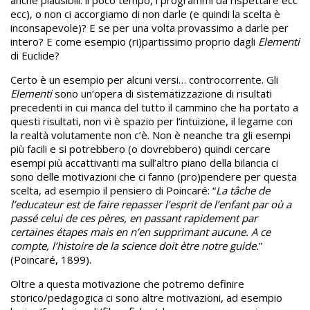
anche plausibili: il poco tempo, i programmi da rispettare ecc
ecc), o non ci accorgiamo di non darle (e quindi la scelta è
inconsapevole)? E se per una volta provassimo a darle per
intero? E come esempio (ri)partissimo proprio dagli
Elementi
di Euclide?
Certo è un esempio per alcuni versi… controcorrente. Gli
Elementi
sono un’opera di sistematizzazione di risultati
precedenti in cui manca del tutto il cammino che ha portato a
questi risultati, non vi è spazio per l’intuizione, il legame con
la realtà volutamente non c’è. Non è neanche tra gli esempi
più facili e si potrebbero (o dovrebbero) quindi cercare
esempi più accattivanti ma sull’altro piano della bilancia ci
sono delle motivazioni che ci fanno (pro)pendere per questa
scelta, ad esempio il pensiero di Poincaré: “
La tâche de
l’educateur est de faire repasser l’esprit de l’enfant par où a
passé celui de ces pères, en passant rapidement par
certaines étapes mais en n’en supprimant aucune.
A ce
compte, l’histoire de la science doit ètre notre guide.
”
(Poincaré, 1899).
Oltre a questa motivazione che potremo definire
storico/pedagogica ci sono altre motivazioni, ad esempio