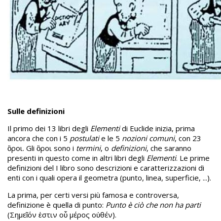
Sulle definizioni
Il primo dei 13 libri degli
Elementi
di Euclide inizia, prima
ancora che con i 5
postulati
e le 5
nozioni comuni
, con 23
ὃροι. Gli ὃροι sono i
termini
, o
definizioni
, che saranno
presenti in questo come in altri libri degli
Elementi
. Le prime
definizioni del I libro sono descrizioni e caratterizzazioni di
enti con i quali opera il geometra (punto, linea, superficie, ...).
La prima, per certi versi più famosa e controversa,
definizione è quella di punto:
Punto è ciò che non ha parti
(Σημεῖόν ἐστιν οὗ μέρος οὐθέν).