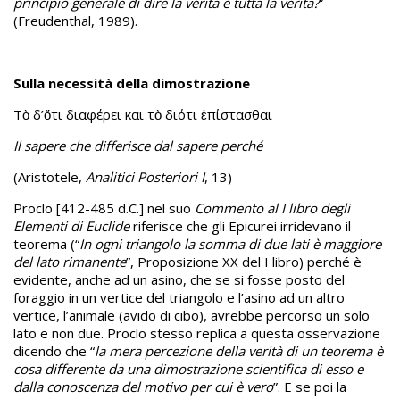
principio generale di dire la verità e tutta la verità?
”
(Freudenthal, 1989).
Sulla necessità della dimostrazione
Τὸ δ’ὅτι διαφέρει και τὸ διότι ἐπίστασθαι
Il sapere che differisce dal sapere perché
(Aristotele,
Analitici Posteriori I
, 13)
Proclo [412-485 d.C.] nel suo
Commento al I libro degli
Elementi di Euclide
riferisce che gli Epicurei irridevano il
teorema (“
In ogni triangolo la somma di due lati è maggiore
del lato rimanente
”, Proposizione XX del I libro) perché è
evidente, anche ad un asino, che se si fosse posto del
foraggio in un vertice del triangolo e l’asino ad un altro
vertice, l’animale (avido di cibo), avrebbe percorso un solo
lato e non due. Proclo stesso replica a questa osservazione
dicendo che “
la mera percezione della verità di un teorema è
cosa differente da una dimostrazione scientifica di esso e
dalla conoscenza del motivo per cui è vero
”. E se poi la