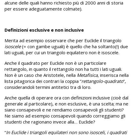
alcune delle quali hanno richiesto più di 2000 anni di storia
per essere adeguatamente colmate).
Definizioni esclusive e non inclusive
Merita ad esempio osservare che per Euclide il triangolo
isoscele
(= con gambe uguali) è quello che ha soltanto(!) due
lati uguali, per cui un triangolo equilatero non è isoscele.
Anche il quadrato per Euclide non è un particolare
rettangolo, in quanto il rettangolo non ha tutti i lati uguali.
Non è un caso che Aristotele, nella
Metafisica
, inserisca nella
lista pitagorica dei contrari la coppia “
rettangolo-quadrato
”,
considerandoli termini antitetici tra di loro.
Anche quella di operare ora con definizioni inclusive (cioè dal
generale al particolare), e non esclusive, è una scelta; ma ne
siano consapevoli e ne rendiamo consapevoli gli studenti?
Ne siamo ad esempio consapevoli quando correggiamo gli
studenti che ragionano invece alla… Euclide?
“
In Euclide i triangoli equilateri non sono isosceli, i quadrati