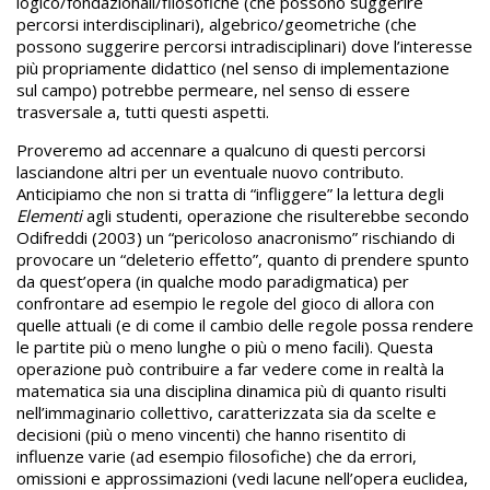
logico/fondazionali/filosofiche (che possono suggerire
percorsi interdisciplinari), algebrico/geometriche (che
possono suggerire percorsi intradisciplinari) dove l’interesse
più propriamente didattico (nel senso di implementazione
sul campo) potrebbe permeare, nel senso di essere
trasversale a, tutti questi aspetti.
Proveremo ad accennare a qualcuno di questi percorsi
lasciandone altri per un eventuale nuovo contributo.
Anticipiamo che non si tratta di “infliggere” la lettura degli
Elementi
agli studenti, operazione che risulterebbe secondo
Odifreddi (2003) un “pericoloso anacronismo” rischiando di
provocare un “deleterio effetto”, quanto di prendere spunto
da quest’opera (in qualche modo paradigmatica) per
confrontare ad esempio le regole del gioco di allora con
quelle attuali (e di come il cambio delle regole possa rendere
le partite più o meno lunghe o più o meno facili). Questa
operazione può contribuire a far vedere come in realtà la
matematica sia una disciplina dinamica più di quanto risulti
nell’immaginario collettivo, caratterizzata sia da scelte e
decisioni (più o meno vincenti) che hanno risentito di
influenze varie (ad esempio filosofiche) che da errori,
omissioni e approssimazioni (vedi lacune nell’opera euclidea,