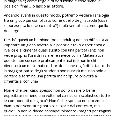
in diagonale) come regole di deduzione e cosa siano le
posizioni finali... lo lascio al lettore.
Andando avanti in questo modo, potremo vedere l’analogia
tra un gioco più complicato come quello degli scacchi (cosa
rappresenta lo scacco matto?) o più semplice, come quello
del Lego.
Perché quindi un bambino (od un adulto) non ha difficoltà ad
imparare un gioco adatto alla propria età (o esperienza o
livello) e si cimenta quasi subito con una partita (anzi non
vede proprio l’ora di iniziare) e invece con la Matematica
questo non succede praticamente mai (se non in chi
diventerà un matematico di professione o giù di li), tanto che
la maggior parte degli studenti non riuscirà mai non solo a
portare a termine una partita ma neppure proverà a
cimentarsi con una?
Non è che per caso spesso non sono chiare o bene
esplicitate (almeno una volta nel curriculum scolastico) tutte
le componenti del gioco? Non è che spesso noi docenti le
diamo per scontate (tanto si capisce dal contesto, ma
quale?) o non le diamo consapevolmente (magari per ragioni