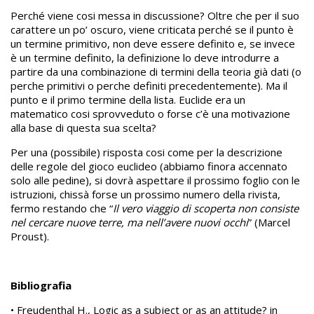
Perché viene cosi messa in discussione? Oltre che per il suo
carattere un po’ oscuro, viene criticata perché se il punto è
un termine primitivo, non deve essere definito e, se invece
è un termine definito, la definizione lo deve introdurre a
partire da una combinazione di termini della teoria già dati (o
perche primitivi o perche definiti precedentemente). Ma il
punto e il primo termine della lista. Euclide era un
matematico cosi sprovveduto o forse c’è una motivazione
alla base di questa sua scelta?
Per una (possibile) risposta cosi come per la descrizione
delle regole del gioco euclideo (abbiamo finora accennato
solo alle pedine), si dovrà aspettare il prossimo foglio con le
istruzioni, chissà forse un prossimo numero della rivista,
fermo restando che “
Il vero viaggio di scoperta non consiste
nel cercare nuove terre, ma nell’avere nuovi occhi
” (Marcel
Proust).
Bibliografia
• Freudenthal H., Logic as a subject or as an attitude? in