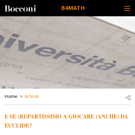
Skip to main content
B4MATH
DESK NAVIGATION
BREADCRUMB
Open
Home
Articoli
E SE (RI)PARTISSIMO A GIOCARE (ANCHE) DA
EUCLIDE?