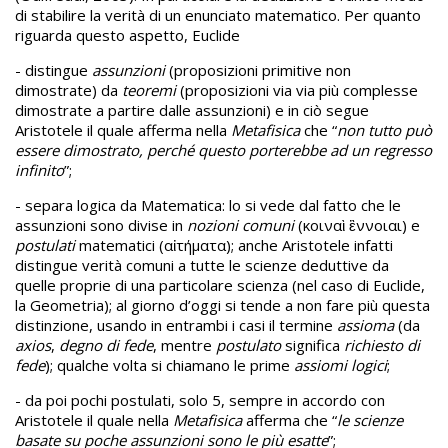
di stabilire la verità di un enunciato matematico. Per quanto
riguarda questo aspetto, Euclide
- distingue
assunzioni
(proposizioni primitive non
dimostrate) da
teoremi
(proposizioni via via più complesse
dimostrate a partire dalle assunzioni) e in ciò segue
Aristotele il quale afferma nella
Metafisica
che “
non tutto può
essere dimostrato, perché questo porterebbe ad un regresso
infinito
”;
- separa logica da Matematica: lo si vede dal fatto che le
assunzioni sono divise in
nozioni comuni
(κοιναὶ ἒννοιαι) e
postulati
matematici (αἰτήματα); anche Aristotele infatti
distingue verità comuni a tutte le scienze deduttive da
quelle proprie di una particolare scienza (nel caso di Euclide,
la Geometria); al giorno d’oggi si tende a non fare più questa
distinzione, usando in entrambi i casi il termine
assioma
(da
axios
,
degno di fede
, mentre
postulato
significa
richiesto di
fede
); qualche volta si chiamano le prime
assiomi logici
;
- da poi pochi postulati, solo 5, sempre in accordo con
Aristotele il quale nella
Metafisica
afferma che “
le scienze
basate su poche assunzioni sono le più esatte
”;