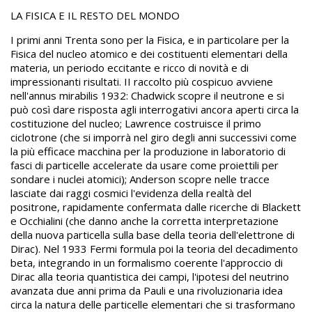
LA FISICA E IL RESTO DEL MONDO
I primi anni Trenta sono per la Fisica, e in particolare per la
Fisica del nucleo atomico e dei costituenti elementari della
materia, un periodo eccitante e ricco di novità e di
impressionanti risultati. II raccolto più cospicuo avviene
nell'annus mirabilis 1932: Chadwick scopre il neutrone e si
può così dare risposta agli interrogativi ancora aperti circa la
costituzione del nucleo; Lawrence costruisce il primo
ciclotrone (che si imporrà nel giro degli anni successivi come
la più efficace macchina per la produzione in laboratorio di
fasci di particelle accelerate da usare come proiettili per
sondare i nuclei atomici); Anderson scopre nelle tracce
lasciate dai raggi cosmici l'evidenza della realtà del
positrone, rapidamente confermata dalle ricerche di Blackett
e Occhialini (che danno anche la corretta interpretazione
della nuova particella sulla base della teoria dell'elettrone di
Dirac). Nel 1933 Fermi formula poi la teoria del decadimento
beta, integrando in un formalismo coerente l'approccio di
Dirac alla teoria quantistica dei campi, l'ipotesi del neutrino
avanzata due anni prima da Pauli e una rivoluzionaria idea
circa la natura delle particelle elementari che si trasformano