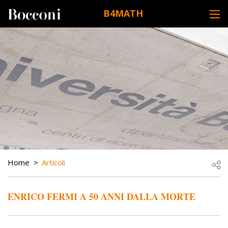
Skip to main content
B4MATH
DESK NAVIGATION
BREADCRUMB
Open
Home
Articoli
ENRICO FERMI A 50 ANNI DALLA MORTE