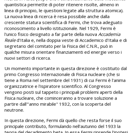
quantistica permette di poter ritenere risolte, almeno in
linea di principio, le questioni legate alla struttura atomica).
La nuova linea di ricerca è resa possibile anche dalla
crescente statura scientifica di Fermi, che trova adeguato
riconoscimento a livello istituzionale. Nel 1929, Fermi è
l'unico fisico designato a far parte della nuova
Accademia
Reale
d'Italia e, nella doppia veste di Accademico d'Italia e di
segretario del comitato per la Fisica del C.N.R., può in
qualche misura orientare finanziamenti ed energie verso i
nuovi settori di ricerca.
Un momento importante in questa direzione è costituito dal
primo Congresso Internazionale di Fisica nucleare (che si
tiene a Roma nel settembre del 1931) di cui Fermi è l'anima
organizzatrice e l'ispiratore scientifico. Al Congresso
vengono posti sul tappeto i principali problemi aperti della
Fisica nucleare, che cominceranno a trovare soluzione a
partire dall"'anno mirabile" 1932, con la scoperta del
neutrone.
In questa direzione, Fermi dà quello che resta forse il suo
principale contributo, formulando nell'autunno del 1933 la
teoria del decadimento beta. In essa Fermi riprende l'ipotesi