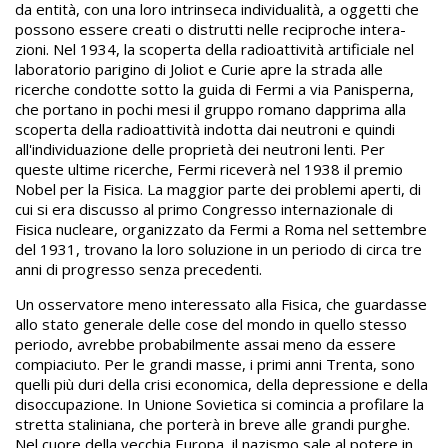
da entità, con una loro intrinseca individualità, a oggetti che
possono essere creati o distrutti nelle reciproche intera­
zioni. Nel 1934, la scoperta della radioattività artificiale nel
laboratorio parigino di Joliot e Curie apre la strada alle
ricerche condotte sotto la guida di Fermi a via Panisperna,
che portano in pochi mesi il gruppo romano dapprima alla
scoperta della radioattività indotta dai neutroni e quindi
all'individuazione delle proprietà dei neutroni lenti. Per
queste ultime ricerche, Fermi riceverà nel 1938 il premio
Nobel per la Fisica. La maggior parte dei problemi aperti, di
cui si era discusso al primo Congresso internazionale di
Fisica nucleare, organizzato da Fermi a Roma nel settembre
del 1931, trovano la loro soluzione in un periodo di circa tre
anni di progresso senza precedenti.
Un osservatore meno interessato alla Fisica, che guardasse
allo stato generale delle cose del mondo in quello stesso
periodo, avrebbe probabilmente assai meno da essere
compiaciuto. Per le grandi masse, i primi anni Trenta, sono
quelli più duri della crisi economica, della depressione e della
disoccupazione. In Unione Sovietica si comincia a profilare la
stretta staliniana, che porterà in breve alle grandi purghe.
Nel cuore della vecchia Europa, il nazismo sale al potere in