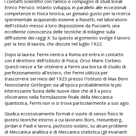
i contatti scientifici con l'amico e compagno di studi liceali
Enrico Persico. Intanto sviluppa, in parallelo alle eccezionali
competenze in Fisica teorica, un genuino gusto per la ricerca
sperimentale acquisendo insieme a Rasetti, nel laboratorio
dell'Istituto messo a loro disposizione da Puccianti, una
eccellente conoscenza delle tecniche di indagine sulla
diffrazione dei raggi X. Su questo argomento svolge il lavoro
per la tesi di laurea, che discute nel luglio 1922.
Dopo la laurea. Fermi rientra a Roma ed entra in contatto
con il direttore dell'Istituto di Fisica, Orso Mario Corbino.
Questi riesce a far ottenere a Fermi una borsa di studio di
perfezionamento all'estero, che Fermi utilizza per
trascorrere sei mesi del 1923 presso l'Istituto di Max Born.
Nonostante Göttingen sia all'epoca probabilmente la più
interessante fucina delle nuove idee che di lì a poco
sfoceranno nella formulazione finale della Meccanica
quantistica, Fermi non vi si trova particolarmente a suo agio.
Giudica eccessivamente formali e vuote di senso fisico le
ipotesi teoriche intorno a cui lavorano Born, Heisenberg,
Jordan e Pauli e lavora, piuttosto isolato, su alcuni problemi
di Meccanica analitica e di Meccanica statistica (gli invarianti