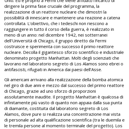
Uniti. Ed è proprio a Fermi che viene affidato l'incarico di
dirigere la prima fase cruciale del programma, la
realizzazione di un reattore nucleare che dimostri la
possibilità di innescare e mantenere una reazione a catena
controllata. L'obiettivo, che i tedeschi non riescono a
raggiungere in tutto il corso della guerra, è realizzato in
meno di un anno: nel dicembre 1942, nei sotterranei
dell'Università di Chicago, il gruppo diretto da Fermi
costruisce e sperimenta con successo il primo reattore
nucleare. Decolla il gigantesco sforzo scientifico e industriale
denominato progetto Manhattan. Molti degli scienziati che
lavorano nel laboratorio segreto di Los Alamos sono ebrei o
antifascisti, rifugiati in America dai paesi dell'Asse.
Gli americani arrivano alla realizzazione della bomba atomica
nel giro di due anni e mezzo dal successo del primo reattore
di Chicago, grazie ad uno sforzo di proporzioni
assolutamente inaudite. Il progetto Manhattan è qualcosa di
infinitamente più vasto di quanto non appaia dalla sua punta
di diamante, costituita dal laboratorio segreto di Los
Alamos, dove pure si realizza una concentrazione mai vista
di personale ad alta qualificazione scientifica (tra le duemila e
le tremila persone al momento terminale del progetto). Los