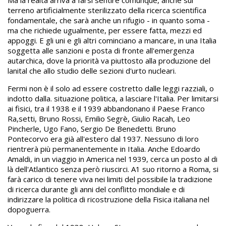
Ma la realtà arriva a farsi sentire comunque, anche sul
terreno artificialmente sterilizzato della ricerca scientifica
fondamentale, che sarà anche un rifugio - in quanto soma -
ma che richiede ugualmente, per essere fatta, mezzi ed
appoggi. E gli uni e gli altri cominciano a mancare, in una Italia
soggetta alle sanzioni e posta di fronte all'emergenza
autarchica, dove la priorità va piuttosto alla produzione del
lanital che allo studio delle sezioni d'urto nucleari.
Fermi non è il solo ad essere costretto dalle leggi razziali, o
indotto dalla. situazione politica, a lasciare l'Italia. Per limitarsi
ai fisici, tra il 1938 e il 1939 abbandonano il Paese Franco
Ra,setti, Bruno Rossi, Emilio Segrè, Giulio Racah, Leo
Pincherle, Ugo Fano, Sergio De Benedetti. Bruno
Pontecorvo era già all'estero dal 1937. Nessuno di loro
rientrerà più permanentemente in Italia. Anche Edoardo
Amaldi, in un viaggio in America nel 1939, cerca un posto al di
là dell'Atlantico senza però riuscirci. A1 suo ritorno a Roma, si
farà carico di tenere viva nei limiti del possibile la tradizione
di ricerca durante gli anni del conflitto mondiale e di
indirizzare la politica di ricostruzione della Fisica italiana nel
dopoguerra.