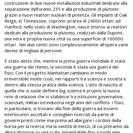
costruzione di due nuove installazioni industriali dedicate alla
separazione dell'uranio 235 e alla produzione di plutonio
grazie a nuovi reattori nucleari di potenza. Gli impianti di Oak
Ridge, in Tennessee, coprono un'area di 24000 ettari: ad
Hanford, nello stato di Washington, nasce intorno ai reattori
dedicati alla produzione di plutonio, realizzati dalla Dupont,
una vera e propria nuova città su una superficie di 160000
ettari . Nei due centri sono complessivamente all'opera varie
decine di migliaia di persone.
È stato detto che, mentre la prima guerra mondiale è stata
una guerra dei chimici, la seconda è stata una guerra dei
fisici. Con il progetto Manhattan cambiano in modo
irreversibile molte cose, nei rapporti tra scienza e società e
dentro alla stessa pratica della scienza. L'atto di nascita di
quella che si suole definire big
science
è proprio la nuova
rete di relazioni che si stabilisce tra istituzioni governative,
scienziati, militari ed industria negli anni del conflitto. I fisici,
in particolare, si trovano alla fine della guerra ad essere
interlocutori ascoltati e consiglieri ricercati da parte di
governi pronti come mai prima ad allargare i cordoni della
borsa per la ricerca; ma la vastità di mezzi, di cui potranno da
allora disporre su una scala, impensabile fino a pochi anni