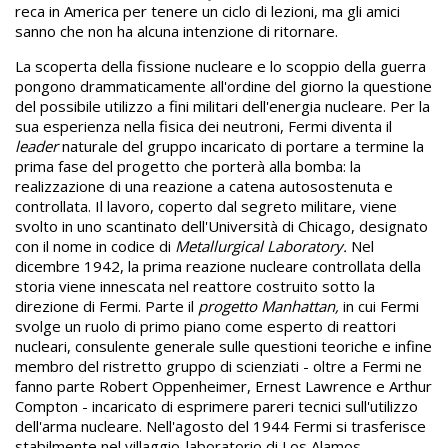
reca in America per tenere un ciclo di lezioni, ma gli amici
sanno che non ha alcuna intenzione di ritornare.
La scoperta della fissione nucleare e lo scoppio della guerra
pongono drammaticamente all'ordine del giorno la questione
del possibile utilizzo a fini militari dell'energia nucleare. Per la
sua esperienza nella fisica dei neutroni, Fermi diventa il
leader
naturale del gruppo incaricato di portare a termine la
prima fase del progetto che porterà alla bomba: la
realizzazione di una reazione a catena autosostenuta e
controllata. Il lavoro, coperto dal segreto militare, viene
svolto in uno scantinato dell'Università di Chicago, designato
con il nome in codice di
Metallurgical Laboratory.
Nel
dicembre 1942, la prima reazione nucleare controllata della
storia viene innescata nel reattore costruito sotto la
direzione di Fermi. Parte il
progetto Manhattan,
in cui Fermi
svolge un ruolo di primo piano come esperto di reattori
nucleari, consulente generale sulle questioni teoriche e infine
membro del ristretto gruppo di scienziati - oltre a Fermi ne
fanno parte Robert Oppenheimer, Ernest Lawrence e Arthur
Compton - incaricato di esprimere pareri tecnici sull'utilizzo
dell'arma nucleare. Nell'agosto del 1944 Fermi si trasferisce
stabilmente nel villaggio-laboratorio di Los Alamos,