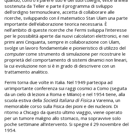
quando, contro il parere suo e dei suoi colleghi, vince la linea
sostenuta da Teller e parte il programma di sviluppo
dell'ordigno termonucleare, accetta di collaborare alle
ricerche, sviluppando con il matematico Stan Ulam una parte
importante dell'elaborazione teorica necessaria. È
nell'ambito di queste ricerche che Fermi sviluppa l'interesse
per le possibilità aperte dai nuovi calcolatori elettronici, e nei
primi anni Cinquanta, sempre in collaborazione con Ulam,
svolge un lavoro fondamentale e pionieristico di utilizzo del
computer
come strumento di simulazione per ricostruire le
proprietà del comportamento di sistemi dinamici non lineari,
la cui evoluzione non si è in grado di descrivere con un
trattamento analitico.
Fermi torna due volte in Italia. Nel 1949 partecipa ad
un'importante conferenza sui raggi cosmici a Como (seguita
da un cielo di lezioni a Roma e Milano) e nel 1954 tiene, alla
scuola estiva della
Società Italiana di Fisica
a Varenna, un
memorabile corso sulla Fisica dei pioni e dei nucleoni. Di
ritorno a Chicago da questo ultimo viaggio, viene operato
per un tumore maligno allo stomaco, ma sopravvive solo
poche settimane all'intervento. Si spegne il 29 novembre del
1954.