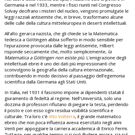
Germania e nel 1933, mentre i fisici riuniti nel Congresso
Solvay decifrano i misteri del nucleo, vengono promulgate le
leggi razziali antisemite che, in breve, trasformano alcune
delle culle della cultura mitteleuropea in deserti intellettuali.
All'alto gerarca nazista, che gli chiede se la Matematica
tedesca a Göttingen abbia sofferto in modo sensibile per
l'epurazione provocata dalle leggi antisemite, Hilbert
risponde seccamente che, molto semplicemente,
la
Matematica a Göttingen non esiste più
. L'emigrazione degli
intellettuali ebrei è uno dei dati più impressionanti che
sconvolgono la geografia della cultura internazionale,
contribuendo in modo decisivo al passaggio dell'egemonia
scientifica dalla Germania agli Stati Uniti.
In Italia, nel 1931 il fascismo impone ai dipendenti statali il
giuramento di fedeltà al regime. Nell'Università, solo una
dozzina di professori rifiutano di piegare la testa, perdendo
il posto e con esso ogni residua visibilità scientifica e
culturale. Tra loro c'è
Vito Volterra
, il grande matematico
ebreo che non poca influenza aveva esercitato negli anni
Venti per appoggiare la carriera accademica di Enrico Fermi.
Tuttavia, per qualche tempo ci si può illudere ancora, sia sul