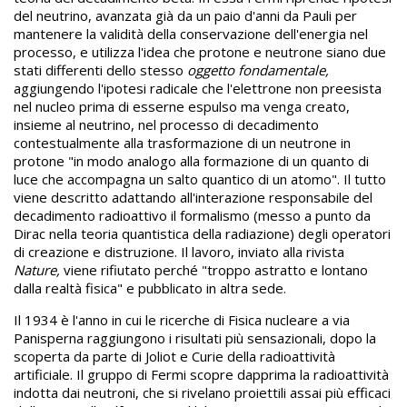
del neutrino, avanzata già da un paio d'anni da Pauli per
mantenere la validità della conservazione dell'energia nel
processo, e utilizza l'idea che protone e neutrone siano due
stati differenti dello stesso
oggetto fondamentale,
aggiungendo l'ipotesi radicale che l'elettrone non preesista
nel nucleo prima di esserne espulso ma venga creato,
insieme al neutrino, nel processo di decadimento
contestualmente alla trasformazione di un neutrone in
protone "in modo analogo alla formazione di un quanto di
luce che accompagna un salto quantico di un atomo". Il tutto
viene descritto adattando all'interazione responsabile del
decadimento radioattivo il formalismo (messo a punto da
Dirac nella teoria quantistica della radiazione) degli operatori
di creazione e distruzione. Il lavoro, inviato alla rivista
Nature,
viene rifiutato perché "troppo astratto e lontano
dalla realtà fisica" e pubblicato in altra sede.
Il 1934 è l'anno in cui le ricerche di Fisica nucleare a via
Panisperna raggiungono i risultati più sensazionali, dopo la
scoperta da parte di Joliot e Curie della radioattività
artificiale. Il gruppo di Fermi scopre dapprima la radioattività
indotta dai neutroni, che si rivelano proiettili assai più efficaci