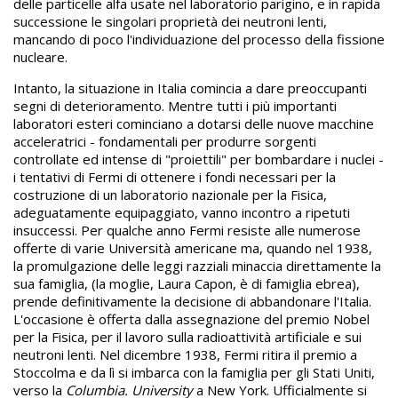
delle particelle alfa usate nel laboratorio parigino, e in rapida
successione le singolari proprietà dei neutroni lenti,
mancando di poco l'individuazione del processo della fissione
nucleare.
Intanto, la situazione in Italia comincia a dare preoccupanti
segni di deterioramento. Mentre tutti i più importanti
laboratori esteri cominciano a dotarsi delle nuove macchine
acceleratrici - fondamentali per produrre sorgenti
controllate ed intense di "proiettili" per bombardare i nuclei -
i tentativi di Fermi di ottenere i fondi necessari per la
costruzione di un laboratorio nazionale per la Fisica,
adeguatamente equipaggiato, vanno incontro a ripetuti
insuccessi. Per qualche anno Fermi resiste alle numerose
offerte di varie Università americane ma, quando nel 1938,
la promulgazione delle leggi razziali minaccia direttamente la
sua famiglia, (la moglie, Laura Capon, è di famiglia ebrea),
prende definitivamente la decisione di abbandonare l'Italia.
L'occasione è offerta dalla assegnazione del premio Nobel
per la Fisica, per il lavoro sulla radioattività artificiale e sui
neutroni lenti. Nel dicembre 1938, Fermi ritira il premio a
Stoccolma e da lì si imbarca con la famiglia per gli Stati Uniti,
verso la
Columbia. University
a New York. Ufficialmente si