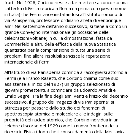
frutti. Nel 1926, Corbino riesce a far mettere a concorso una
cattedra di Fisica teorica a Roma (la prima con questo nome
in Italia) che Fermi vince installandosi all'Istituto romano di
via Panisperna, professore ordinario all'età di venticinque
anni! Nel settembre dell'anno successivo, si tiene a Como un
grande Convegno internazionale (in occasione delle
celebrazioni voltiane) in cui la dimostrazione, fatta da
Sommerfeld e altri, della efficacia della nuova Statistica
quantistica per la comprensione di tutta una serie di
problemi fino allora insolubili sancisce la reputazione
internazionale di Fermi.
All'Istituto di via Panisperna comincia a raccogliersi attorno a
Fermi (e a Franco Rasetti, che Corbino chiama come suo
assistente all'inizio del 1927) un gruppo selezionato di
giovani promettenti, a cominciare da Edoardo Amaldi e
Emilio Segrè. Tra la fine degli anni Venti e l'inizio del decennio
successivo, il gruppo dei "ragazzi di via Panisperna" si
attrezza per passare dallo studio dei fenomeni di
spettroscopia atomica e molecolare alle indagini sulle
proprietà del nucleo atomico, che Corbino individua in un
celebre discorso del 1929 come la nuova frontiera della
ricerca in Fisica (dopo che il consolidamento della Meccanica