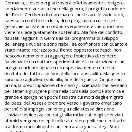
Germania, Heisenberg si troverà effettivamente a dirigere,
specialmente verso la fine della guerra, il progetto nucleare
del Reich. Cercherà di coordinare e indirizzare le varie parti,
spesso in conflitto tra loro, di un programma cui le alte
gerarchie naziste non credono veramente e che quindi non
viene mai adeguatamente sostenuto. Alla fine del conflitto, i
risultati raggiunti in Germania dal programma di sviluppo
dell'energia nucleare sono risibili, se confrontati con quanto è
stato intanto realizzato sul fronte opposto: i tedeschi non
rie­scono nemmeno a raggiungere l'obiettivo di rendere
funzionante un reattore sperimentale e la costruzione di un
ordigno nucleare appare retrospettivamente come un
risultato del tutto al di fuori delle loro possibi­lità. Ma questo
sarà noto agli alleati solo alla, fine della guerra. Cinque anni
prima, la preoccupazione che siano gli scienziati che lavorano
per Hitler a giungere primi nella corsa alla bomba atomica è
grande e spinge non pochi fisici (tra cui molti degli emigrati
dai paesi dell'Asse) a premere verso il governo americano
perché ci si impegni con energia nella stessa direzione.
L'iniziale tiepidezza con cui gli allarmi lanciati dagli scienziati
atomici vengono recepiti nelle alte sfere politiche e militari si
trasforma radicalmente con l'entrata in guerra degli Stati