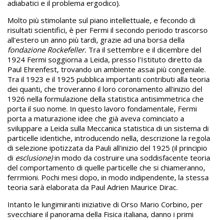
adiabatici e il problema ergodico).
Molto più stimolante sul piano intellettuale, e fecondo di
risultati scientifici, è per Fermi il secondo periodo trascorso
all'estero un anno più tardi, grazie ad una borsa della
fondazione Rockefeller.
Tra il settembre e il dicembre del
1924 Fermi soggiorna a Leida, presso l'Istituto diretto da
Paul Ehrenfest, trovando un ambiente assai più congeniale.
Tra il 1923 e il 1925 pubblica importanti contributi alla teoria
dei quanti, che troveranno il loro coronamento all'inizio del
1926 nella formulazione della statistica antisimmetrica che
porta il suo nome. In questo lavoro fondamentale, Fermi
porta a maturazione idee che già aveva cominciato a
sviluppare a Leida sulla Meccanica statistica di un sistema di
particelle identiche, introducendo nella, descrizione la regola
di selezione ipotizzata da Pauli all'inizio del 1925 (il principio
di
esclusione)
in modo da costruire una soddisfacente teoria
del comportamento di quelle particelle che si chiameranno,
ferrmioni. Pochi mesi dopo, in modo indipendente, la stessa
teoria sarà elaborata da Paul Adrien Maurice Dirac.
Intanto le lungimiranti iniziative di Orso Mario Corbino, per
svecchiare il panorama della Fisica italiana, danno i primi