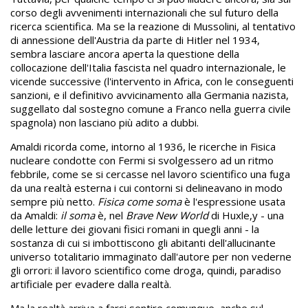
corso degli avvenimenti internazionali che sul futuro della
ricerca scientifica. Ma se la reazione di Mussolini, al tentativo
di annessione dell'Austria da parte di Hitler nel 1934,
sembra lasciare ancora aperta la questione della
collocazione dell'Italia fascista nel quadro internazionale, le
vicende successive (l'intervento in Africa, con le conseguenti
sanzioni, e il definitivo avvicinamento alla Germania nazista,
suggellato dal sostegno comune a Franco nella guerra civile
spagnola) non lasciano più adito a dubbi.
Amaldi ricorda come, intorno al 1936, le ricerche in Fisica
nucleare condotte con Fermi si svolgessero ad un ritmo
febbrile, come se si cercasse nel lavoro scientifico una fuga
da una realtà esterna i cui contorni si delineavano in modo
sempre più netto.
Fisica come soma
è l'espressione usata
da Amaldi:
il soma
è, nel
Brave New World
di Huxle,y - una
delle letture dei giovani fisici romani in quegli anni - la
sostanza di cui si imbottiscono gli abitanti dell'allucinante
universo totalitario immaginato dall'autore per non vederne
gli orrori: il lavoro scientifico come droga, quindi, paradiso
artificiale per evadere dalla realtà.