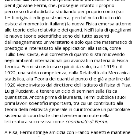
per il giovane Fermi, che, prosegue intanto il proprio
percorso di autodidatta studiando per proprio conto (sui
testi originali in lingua straniera, perché nulla di tutto ciò
esiste al momento in italiano) la nuova Fisica emersa attorno
alle teorie della relatività e dei quanti. Nell'Italia di quegli anni
le nuove teorie scientifiche sono del tutto assenti
dall'insegnamento universitario e solo qualche matematico di
prestigio e interessato alle applicazioni alla Fisica, come
Tullio Levi-Civita, è al corrente di quanto si sta muovendo
negli ambienti internazionali più avanzati in materia di Fisica
teorica. Fermi si costruisce quindi da solo, tra il 1919 e il
1922, una solida competenza, dalla Relatività alla Meccanica
statistica, alla Teoria dei quanti al punto che già a partire dal
1920 viene invitato dal direttore dell'Istituto di Fisica di Pisa,
Luigi Puccianti, a tenere un ciclo di seminari sulla Fisica
quantistica. Ancora prima di laurearsi, Fermi pubblica i suoi
primi lavori scientifici importanti, tra cui un contributo alla
teoria della relatività generale in cui introduce un particolare
sistema di coordinate che diventeranno note nella
letteratura successiva come
coordinate di Fermi.
A Pisa, Fermi stringe amicizia con Franco Rasetti e mantiene