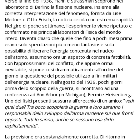
Verso la fine del 1938, Hahn e Strassman scoprono nel
laboratorio di Berlino la fissione nucleare. Insieme alla
corretta interpretazione del fenomeno, fornita da Lise
Meitner e Otto Frisch, la notizia circola con estrema rapidità.
Nel giro di poche settimane, l'esperimento viene ripetuto e
confermato nei principali laboratori di Fisica del mondo
intero. Diventa chiaro che quelle che fino a pochi mesi prima
erano solo speculazioni più o meno fantasiose sulla
possibilità di liberare l'energia contenuta nel nucleo
dell'atomo, assumono ora un aspetto di concreta fattibilità.
Con l'approssimarsi del conflitto, che appare ormai
inevitabile, si pone così drammaticamente all'ordine del
giorno la questione del possibile utilizzo a fini militari
dell'energia nucleare. Nell'agosto del 1939, pochi giorni
prima dello scoppio della guerra, si incontrano ad una
conferenza ad Ann Arbor (in Michigan), Fermi e Heisenberg.
Uno dei fisici presenti sussurra all'orecchio di un amico: "
vedi
quei due? Tra poco scoppierà la guerra e loro saranno i
responsabili dello sviluppo dell'arma nucleare sui due fronti
opposti. Tutti lo sanno, anche se nessuno osa dirlo
esplicitamente
".
La previsione era sostanzialmente corretta. Di ritorno in