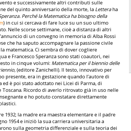
vento e successivamente altri contributi sulle
one del quinto anniversario della morte, la
Lettera
ha
peranza. Perché la Matematica ha bisogno della
em
) in cui si cercava di fare luce su un suo ultimo
. Nelle scorse settimane, cioè a distanza di altri
 l’annuncio di un convegno in memoria di Alba Rossi
nese che ha saputo accompagnare la passione civile
la matematica. Ci sembra di dover cogliere
qua e Francesco Speranza sono stati coautori, nei
testo in cinque volumi:
Matematica per il biennio delle
riennio
, (editore Zanichelli). Il testo, innovativo per
po presente, era in gestazione quando l’autore di
 ed è poi stato adottato nei Licei di Parma, di
 Toscana. Ricordo di averlo ritrovato già in uso nelle
a insegnante e ho potuto constatare direttamente
lastici.
re 1932; la madre era maestra elementare e il padre
gno 1954 e iniziò la sua carriera universitaria a
arono sulla geometria differenziale e sulla teoria dei