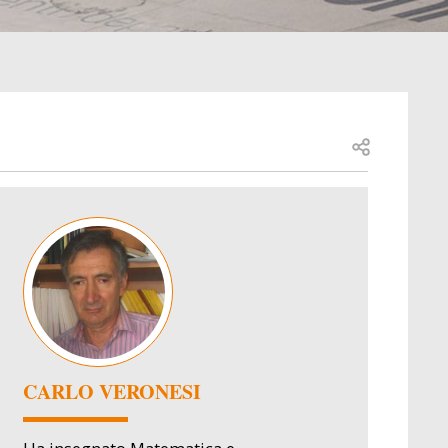
Open share
Image
CARLO VERONESI