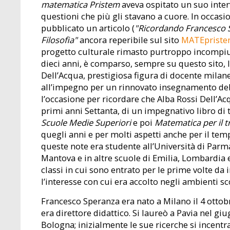
matematica Pristem
aveva ospitato un suo inter
questioni che più gli stavano a cuore. In occasi
pubblicato un articolo (
"Ricordando Francesco S
Filosofia"
ancora reperibile sul sito
MATEprist
progetto culturale rimasto purtroppo incompiuto
dieci anni, è comparso, sempre su questo sito,
Dell’Acqua, prestigiosa figura di docente mila
all’impegno per un rinnovato insegnamento del
l’occasione per ricordare che Alba Rossi Dell’Ac
primi anni Settanta, di un impegnativo libro di 
Scuole Medie Superiori
e poi
Matematica per il t
quegli anni e per molti aspetti anche per il tem
queste note era studente all’Università di Parma
Mantova e in altre scuole di Emilia, Lombardia e
classi in cui sono entrato per le prime volte d
l’interesse con cui era accolto negli ambienti sco
Francesco Speranza era nato a Milano il 4 ottob
era direttore didattico. Si laureò a Pavia nel giu
Bologna; inizialmente le sue ricerche si incentr