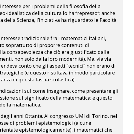
l’interesse per i problemi della filosofia della
o-idealistica della cultura lo ha “represso”: anche
a della Scienza, l’iniziativa ha riguardato le Facoltà
nteresse tradizionale fra i matematici italiani,
tato soprattutto di proporre contenuti di
a consapevolezza che ciò era giustificato dalla
menti, non solo dalla loro modernità). Ma, via via
 rendeva conto che gli aspetti “tecnici” non erano di
 strategiche (e questo risultava in modo particolare
anza di questa fascia scolastica).
indicazioni sul come insegnare, come presentare gli
ssione sul significato della matematica; e questo,
a della matematica.
degli anni Ottanta. Al congresso UMI di Torino, nel
asse di problemi epistemologici (alcune
orientate epistemologicamente), i matematici che