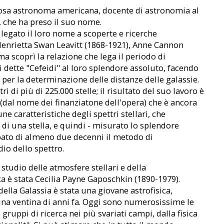
mosa astronoma americana, docente di astronomia al
o, che ha preso il suo nome.
egato il loro nome a scoperte e ricerche
enrietta Swan Leavitt (1868-1921), Anne Cannon
a scoprì la relazione che lega il periodo di
li dette "Cefeidi" al loro splendore assoluto, facendo
 per la determinazione delle distanze delle galassie.
ri di più di 225.000 stelle; il risultato del suo lavoro è
(dal nome dei finanziatone dell'opera) che è ancora
e caratteristiche degli spettri stellari, che
di una stella, e quindi - misurato lo splendore
cipato di almeno due decenni il metodo di
io dello spettro.
 studio delle atmosfere stellari e della
 è stata Cecilia Payne Gaposchkin (1890-1979).
della Galassia è stata una giovane astrofisica,
a ventina di anni fa. Oggi sono numerosissime le
ruppi di ricerca nei più svariati campi, dalla fisica