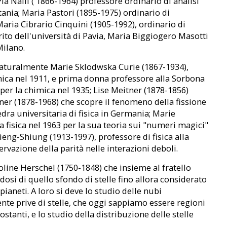
a Nalli ( 1866-1964) professore ordinario di analisi
tania; Maria Pastori (1895-1975) ordinario di
aria Cibrario Cinquini (1905-1992), ordinario di
ito dell'università di Pavia, Maria Biggiogero Masotti
Milano.
, naturalmente Marie Sklodwska Curie (1867-1934),
imica nel 1911, e prima donna professore alla Sorbona
 per la chimica nel 1935; Lise Meitner (1878-1856)
ner (1878-1968) che scopre il fenomeno della fissione
dra universitaria di fisica in Germania; Marie
fisica nel 1963 per la sua teoria sui "numeri magici"
eng-Shiung (1913-1997), professore di fisica alla
rvazione della parità nelle interazioni deboli.
oline Herschel (1750-1848) che insieme al fratello
ndosi di quello sfondo di stelle fino allora considerato
ianeti. A loro si deve lo studio delle nubi
ente prive di stelle, che oggi sappiamo essere regioni
ostanti, e lo studio della distribuzione delle stelle