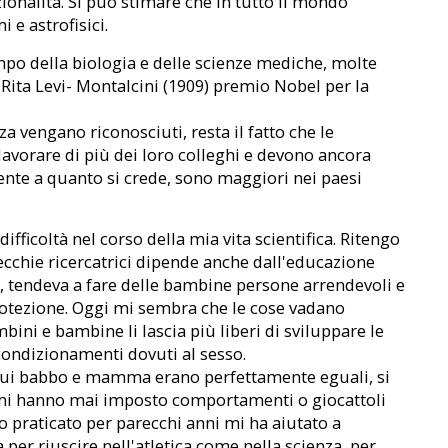
zionalità. Si può stimare che in tutto il mondo
 e astrofisici.
mpo della biologia e delle scienze mediche, molte
 Rita Levi- Montalcini (1909) premio Nobel per la
a vengano riconosciuti, resta il fatto che le
vorare di più dei loro colleghi e devono ancora
nte a quanto si crede, sono maggiori nei paesi
fficoltà nel corso della mia vita scientifica. Ritengo
ecchie ricercatrici dipende anche dall'educazione
, tendeva a fare delle bambine persone arrendevoli e
protezione. Oggi mi sembra che le cose vadano
ini e bambine li lascia più liberi di sviluppare le
 condizionamenti dovuti al sesso.
n cui babbo e mamma erano perfettamente eguali, si
n mi hanno mai imposto comportamenti o giocattoli
ho praticato per parecchi anni mi ha aiutato a
 per riuscire nell'atletica come nella scienza, per