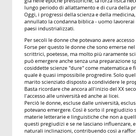
già nelle epoche preistoriche, la forza fisica n
lungo periodo di allattamento e di cura della pr
Oggi, i progressi della scienza e della medicin
annullato la condanna biblica - uomo lavorerai 
paesi industrializzati.
Per secoli le donne che potevano avere accesso a
Forse per questo le donne che sono emerse nel 
scrittrici, poetesse, ma molto più raramente scien
può emergere anche senza una preparazione speci
cosiddette scienze "dure" come matematica e fi
quale è quasi impossibile progredire. Solo quell
marito scienziato disposto a condividere le prop
Basta ricordare che ancora all'inizio del XX sec
l'accesso alle università ed anche ai licei.
Perciò le donne, escluse dalle università, esclu
potevano emergere. Così è sorto il pregiudizio 
materie letterarie e linguistiche che non a quel
questi pregiudizi e se ne lasciano influenzare, 
naturali inclinazioni, contribuendo così a raffo