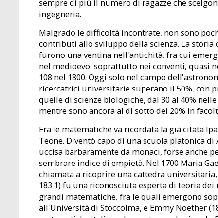
sempre di più il numero di ragazze che scelgo
ingegneria.
Malgrado le difficoltà incontrate, non sono poc
contributi allo sviluppo della scienza. La stori
furono una ventina nell'antichità, fra cui emer
nel medioevo, soprattutto nei conventi, quasi nes
108 nel 1800. Oggi solo nel campo dell'astronom
ricercatrici universitarie superano il 50%, con 
quelle di scienze biologiche, dal 30 al 40% nell
mentre sono ancora al di sotto dei 20% in facol
Fra le matematiche va ricordata la già citata Ipaz
Teone. Diventò capo di una scuola platonica di 
uccisa barbaramente da monaci, forse anche pe
sembrare indice di empietà. Nel 1700 Maria Gae
chiamata a ricoprire una cattedra universitaria,
183 1) fu una riconosciuta esperta di teoria dei
grandi matematiche, fra le quali emergono sopr
all'Università di Stoccolma, e Emmy Noether (18