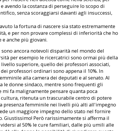
e avendo la costanza di perseguire lo scopo di
ntifico, senza scoraggiarsi davanti agli insuccessi,
 avuto la fortuna di nascere sia stato estremamente
tà, e per non provare complessi di inferiorità che ho
 e anche più giovani.
ci sono ancora notevoli disparità nel mondo del
ersità per esempio le ricercatrici sono ormai più della
 livello superiore, quello dei professori associati,
 dei professori ordinari sono appena il 10%. In
femminile alla camera dei deputati e al senato. Al
 le donne sindaco, mentre sono frequenti gli
 che mi fa malignamente pensare quanta poca
 cultura, ritenuta un trascurabile centro di potere
a presenza femminile nei livelli più alti all'impegno
 chiede un maggiore impegno dello stato nel fornire
o. Giustissimo! Però rarissimamente si afferma il
vidersi al 50% le cure familiari, dalle più umili alle