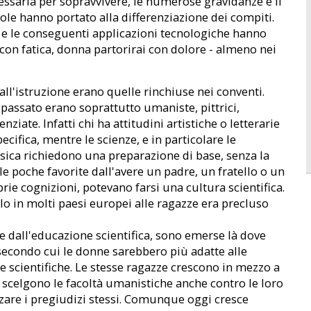
ecessaria per sopravvivere, le numerose gravidanze e il
ole hanno portato alla differenziazione dei compiti.
a, e le conseguenti applicazioni tecnologiche hanno
con fatica, donna partorirai con dolore - almeno nei
ll'istruzione erano quelle rinchiuse nei conventi.
passato erano soprattutto umaniste, pittrici,
ziate. Infatti chi ha attitudini artistiche o letterarie
fica, mentre le scienze, e in particolare le
sica richiedono una preparazione di base, senza la
e poche favorite dall'avere un padre, un fratello o un
rie cognizioni, potevano farsi una cultura scientifica.
olo in molti paesi europei alle ragazze era precluso
se dall'educazione scientifica, sono emerse là dove
secondo cui le donne sarebbero più adatte alle
le scientifiche. Le stesse ragazze crescono in mezzo a
e scelgono le facoltà umanistiche anche contro le loro
rzare i pregiudizi stessi. Comunque oggi cresce