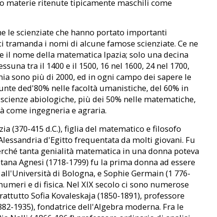
no materie ritenute tipicamente maschili come
he le scienziate che hanno portato importanti
a ci tramanda i nomi di alcune famose scienziate. Ce ne
ge il nome della matematica Ipazia; solo una decina
suna tra il 1400 e il 1500, 16 nel 1600, 24 nel 1700,
ia sono più di 2000, ed in ogni campo dei sapere le
punte ded'80% nelle facoltà umanistiche, del 60% in
e scienze abiologiche, più dei 50% nelle matematiche,
tà come ingegneria e agraria.
ia (370-415 d.C.), figlia del matematico e filosofo
Alessandria d'Egitto frequentata da molti giovani. Fu
rché tanta genialità matematica in una donna poteva
tana Agnesi (1718-1799) fu la prima donna ad essere
 all'Università di Bologna, e Sophie Germain (1 776-
 numeri e di fisica. Nel XIX secolo ci sono numerose
attutto Sofia Kovaleskaja (1850-1891), professore
82-1935), fondatrice dell'Algebra moderna. Fra le