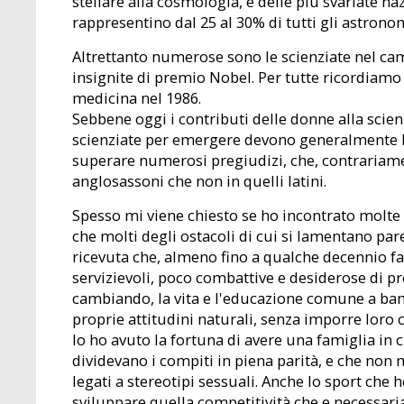
stellare alla cosmologia, e delle più svariate na
rappresentino dal 25 al 30% di tutti gli astronomi
Altrettanto numerose sono le scienziate nel ca
insignite di premio Nobel. Per tutte ricordiamo
medicina nel 1986.
Sebbene oggi i contributi delle donne alla scienz
scienziate per emergere devono generalmente la
superare numerosi pregiudizi, che, contrariame
anglosassoni che non in quelli latini.
Spesso mi viene chiesto se ho incontrato molte di
che molti degli ostacoli di cui si lamentano par
ricevuta che, almeno fino a qualche decennio fa
servizievoli, poco combattive e desiderose di 
cambiando, la vita e l'educazione comune a bamb
proprie attitudini naturali, senza imporre loro
lo ho avuto la fortuna di avere una famiglia i
dividevano i compiti in piena parità, e che no
legati a stereotipi sessuali. Anche lo sport che 
sviluppare quella competitività che e necessaria