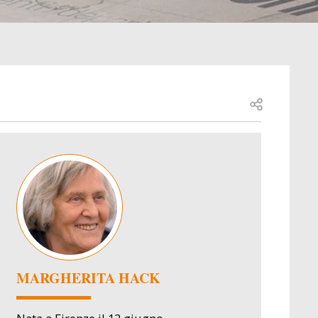
Open share
Image
MARGHERITA HACK