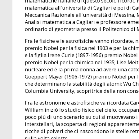
matematiche italiane di questo secolo ricordo Pi
matematica all'università di Cagliari e poi di Ca
Meccanica Razionale all'università di Messina, M
Analisi matematica a Cagliari e professore emer
ordinario di geometria presso il Politecnico di 
Fra le fisiche e le astrofisiche vanno ricordate
premio Nobel per la fisica nel 1903 e per la ch
e la figlia Irene Curie (1897-1956) premio Nobel
premio Nobel per la chimica nel 1935; Lise Meit
nucleare ed è la prima donna ad avere una catte
Goeppert Mayer (1906-1972) premio Nobel per la 
che determinano la stabilità degli atomi; Wu Chi
Columbia University, scopritrice della non conse
Fra le astronome e astrofisiche va ricordata Car
William iniziò lo studio fisico del cielo, occupa
poco più di uno scenario su cui si muovevano i p
interstellari, la scoperta di regioni apparentem
ricche di polveri che ci nascondono le stelle retr
sulla volta celeste.