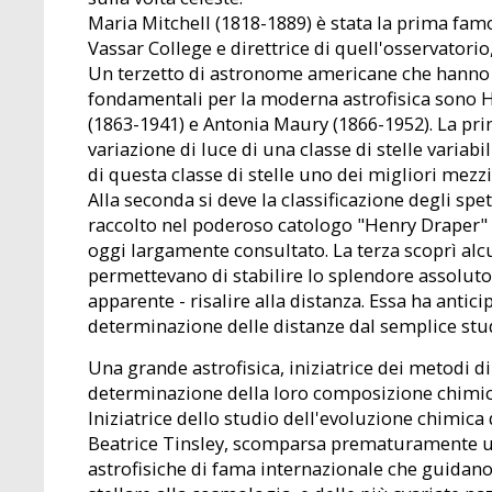
Maria Mitchell (1818-1889) è stata la prima fa
Vassar College e direttrice di quell'osservatori
Un terzetto di astronome americane che hanno l
fondamentali per la moderna astrofisica sono H
(1863-1941) e Antonia Maury (1866-1952). La prim
variazione di luce di una classe di stelle variabi
di questa classe di stelle uno dei migliori mezzi
Alla seconda si deve la classificazione degli spett
raccolto nel poderoso catologo "Henry Draper" 
oggi largamente consultato. La terza scoprì alcun
permettevano di stabilire lo splendore assoluto 
apparente - risalire alla distanza. Essa ha anti
determinazione delle distanze dal semplice stud
Una grande astrofisica, iniziatrice dei metodi di
determinazione della loro composizione chimica
Iniziatrice dello studio dell'evoluzione chimica 
Beatrice Tinsley, scomparsa prematuramente un
astrofisiche di fama internazionale che guidano g