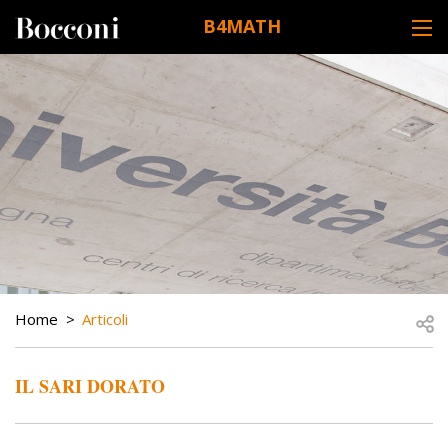
Skip to main content
B4MATH
DESK NAVIGATION
BREADCRUMB
Open
Home
Articoli
IL SARI DORATO