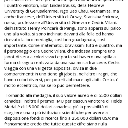
I quattro vincitori, Elon Lindestrauss, della Hebrew
University di Gerusalemme, Ngo Bao Chau, vietnamita, ma
anche francese, dell’Università di Orsay, Stanislav Smirnov,
russo, professore all’Università di Ginevra e Cedric Villani,
dell’Istituto Henry Poincarè di Parigi, sono apparsi sul palco
uno alla volta, si sono inchinati davanti alla folla ed hanno
ricevuto la loro medaglia, così ben guadagnata, così
importante. Come matematici, bravissimi tutti e quattro, ma
il personaggio era Cedric Villani, che indossa sempre uno
jabot di seta a colori vivaci e porta sul bavero una spilla a
forma di ragno realizzata da una sua amica francese. Cedric
viaggia con una valigetta apposita, divisa in due
compartimenti: in uno tiene gli jabots, nell’altro i ragni, che
hanno colori diversi, per poterli abbinare agli abiti. Certo, è
molto eccentrico, ma se lo può permettere.
Tornando alla medaglia, il suo valore aureo è di 5500 dollari
canadesi, inoltre il premio IMU per ciascun vincitore di Fields
Medal è di 15.000 dollari canadesi, più la possibilità di
scegliere una o più istituzioni scientifiche per avere a
disposizione fondi di ricerca fino a 250.000 dollari USA: ma
francamente credo che tutte queste cifre siano nulla