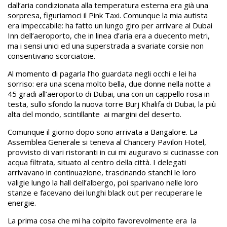
dall’aria condizionata alla temperatura esterna era già una
sorpresa, figuriamoci il Pink Taxi. Comunque la mia autista
era impeccabile: ha fatto un lungo giro per arrivare al Dubai
Inn dell’aeroporto, che in linea d’aria era a duecento metri,
ma i sensi unici ed una superstrada a svariate corsie non
consentivano scorciatoie.
Al momento di pagarla l’ho guardata negli occhi e lei ha
sorriso: era una scena molto bella, due donne nella notte a
45 gradi all’aeroporto di Dubai, una con un cappello rosa in
testa, sullo sfondo la nuova torre Burj Khalifa di Dubai, la più
alta del mondo, scintillante ai margini del deserto.
Comunque il giorno dopo sono arrivata a Bangalore. La
Assemblea Generale si teneva al Chancery Pavilon Hotel,
provvisto di vari ristoranti in cui mi auguravo si cucinasse con
acqua filtrata, situato al centro della città. I delegati
arrivavano in continuazione, trascinando stanchi le loro
valigie lungo la hall dell’albergo, poi sparivano nelle loro
stanze e facevano dei lunghi black out per recuperare le
energie.
La prima cosa che mi ha colpito favorevolmente era la