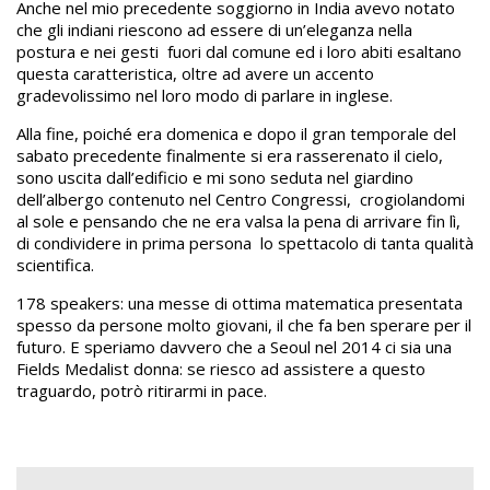
Anche nel mio precedente soggiorno in India avevo notato
che gli indiani riescono ad essere di un’eleganza nella
postura e nei gesti fuori dal comune ed i loro abiti esaltano
questa caratteristica, oltre ad avere un accento
gradevolissimo nel loro modo di parlare in inglese.
Alla fine, poiché era domenica e dopo il gran temporale del
sabato precedente finalmente si era rasserenato il cielo,
sono uscita dall’edificio e mi sono seduta nel giardino
dell’albergo contenuto nel Centro Congressi, crogiolandomi
al sole e pensando che ne era valsa la pena di arrivare fin lì,
di condividere in prima persona lo spettacolo di tanta qualità
scientifica.
178 speakers: una messe di ottima matematica presentata
spesso da persone molto giovani, il che fa ben sperare per il
futuro. E speriamo davvero che a Seoul nel 2014 ci sia una
Fields Medalist donna: se riesco ad assistere a questo
traguardo, potrò ritirarmi in pace.