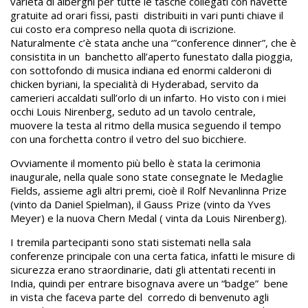
varietà di alberghi per tutte le tasche collegati con navette
gratuite ad orari fissi, pasti distribuiti in vari punti chiave il
cui costo era compreso nella quota di iscrizione.
Naturalmente c’è stata anche una ‘”conference dinner”, che è
consistita in un banchetto all’aperto funestato dalla pioggia,
con sottofondo di musica indiana ed enormi calderoni di
chicken byriani, la specialità di Hyderabad, servito da
camerieri accaldati sull’orlo di un infarto. Ho visto con i miei
occhi Louis Nirenberg, seduto ad un tavolo centrale,
muovere la testa al ritmo della musica seguendo il tempo
con una forchetta contro il vetro del suo bicchiere.
Ovviamente il momento più bello è stata la cerimonia
inaugurale, nella quale sono state consegnate le Medaglie
Fields, assieme agli altri premi, cioè il Rolf Nevanlinna Prize
(vinto da Daniel Spielman), il Gauss Prize (vinto da Yves
Meyer) e la nuova Chern Medal ( vinta da Louis Nirenberg).
I tremila partecipanti sono stati sistemati nella sala
conferenze principale con una certa fatica, infatti le misure di
sicurezza erano straordinarie, dati gli attentati recenti in
India, quindi per entrare bisognava avere un “badge” bene
in vista che faceva parte del corredo di benvenuto agli