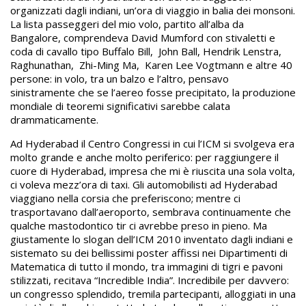
organizzati dagli indiani, un’ora di viaggio in balia dei monsoni.
La lista passeggeri del mio volo, partito all’alba da
Bangalore, comprendeva David Mumford con stivaletti e
coda di cavallo tipo Buffalo Bill, John Ball, Hendrik Lenstra,
Raghunathan, Zhi-Ming Ma, Karen Lee Vogtmann e altre 40
persone: in volo, tra un balzo e l’altro, pensavo
sinistramente che se l’aereo fosse precipitato, la produzione
mondiale di teoremi significativi sarebbe calata
drammaticamente.
Ad Hyderabad il Centro Congressi in cui l’ICM si svolgeva era
molto grande e anche molto periferico: per raggiungere il
cuore di Hyderabad, impresa che mi è riuscita una sola volta,
ci voleva mezz’ora di taxi. Gli automobilisti ad Hyderabad
viaggiano nella corsia che preferiscono; mentre ci
trasportavano dall’aeroporto, sembrava continuamente che
qualche mastodontico tir ci avrebbe preso in pieno. Ma
giustamente lo slogan dell’ICM 2010 inventato dagli indiani e
sistemato su dei bellissimi poster affissi nei Dipartimenti di
Matematica di tutto il mondo, tra immagini di tigri e pavoni
stilizzati, recitava “Incredible India”. Incredibile per davvero:
un congresso splendido, tremila partecipanti, alloggiati in una