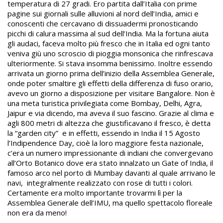
temperatura di 27 gradi. Ero partita dall’Italia con prime
pagine sui giornali sulle alluvioni al nord dell’India, amici e
conoscenti che cercavano di dissuadermi pronosticando
picchi di calura massima al sud dell’India. Ma la fortuna aiuta
gli audaci, faceva molto più fresco che in Italia ed ogni tanto
veniva giù uno scroscio di pioggia monsonica che rinfrescava
ulteriormente. Si stava insomma benissimo. Inoltre essendo
arrivata un giorno prima dell’inizio della Assemblea Generale,
onde poter smaltire gli effetti della differenza di fuso orario,
avevo un giorno a disposizione per visitare Bangalore. Non è
una meta turistica privilegiata come Bombay, Delhi, Agra,
Jaipur e via dicendo, ma aveva il suo fascino. Grazie al clima e
agli 800 metri di altezza che giustificavano il fresco, è detta
la “garden city” e in effetti, essendo in India il 15 Agosto
l’Indipendence Day, cioè la loro maggiore festa nazionale,
c’era un numero impressionante di indiani che convergevano
all’Orto Botanico dove era stato innalzato un Gate of India, il
famoso arco nel porto di Mumbay davanti al quale arrivano le
navi, integralmente realizzato con rose di tutti i colori.
Certamente era molto importante trovarmi lì per la
Assemblea Generale dell’IMU, ma quello spettacolo floreale
non era da meno!