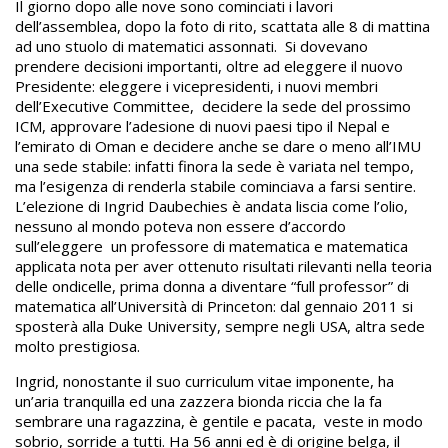
Il giorno dopo alle nove sono cominciati i lavori
dell’assemblea, dopo la foto di rito, scattata alle 8 di mattina
ad uno stuolo di matematici assonnati. Si dovevano
prendere decisioni importanti, oltre ad eleggere il nuovo
Presidente: eleggere i vicepresidenti, i nuovi membri
dell’Executive Committee, decidere la sede del prossimo
ICM, approvare l’adesione di nuovi paesi tipo il Nepal e
l’emirato di Oman e decidere anche se dare o meno all’IMU
una sede stabile: infatti finora la sede è variata nel tempo,
ma l’esigenza di renderla stabile cominciava a farsi sentire.
L’elezione di Ingrid Daubechies è andata liscia come l’olio,
nessuno al mondo poteva non essere d’accordo
sull’eleggere un professore di matematica e matematica
applicata nota per aver ottenuto risultati rilevanti nella teoria
delle ondicelle, prima donna a diventare “full professor” di
matematica all’Università di Princeton: dal gennaio 2011 si
sposterà alla Duke University, sempre negli USA, altra sede
molto prestigiosa.
Ingrid, nonostante il suo curriculum vitae imponente, ha
un’aria tranquilla ed una zazzera bionda riccia che la fa
sembrare una ragazzina, è gentile e pacata, veste in modo
sobrio, sorride a tutti. Ha 56 anni ed è di origine belga, il