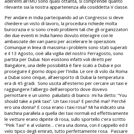
aderenti all’IMU sono quasi ottanta, si comprende quanto
rilevante sia la nostra appartenenza alla cosiddetta V classe.
Per andare in India partecipando ad un Congresso si deve
chiedere un visto di lavoro, la procedura richiede molta
burocrazia e si sono creati problemi tali che gli organizzatori
dei due eventi in India hanno dovuto interagire con le
ambasciate dei vari paesi per accelerare le operazioni.
Comunque in linea di massima i problemi sono stati superati
e il 13 Agosto, cioè alla vigilia del nostro Ferragosto, sono
partita per Dubai. Non esistono infatti voli diretti per
Bangalore, una delle possibilità è fare scalo a Dubai e poi
proseguire il giorno dopo per l’India. Le ore di volo da Roma
a Dubai sono cinque, all’aeroporto di Dubai la temperatura
era di 45 gradi. Sono uscita all’esterno per cercare un taxi e
raggiungere l’albergo dell’aeroporto dove dovevo
pernottare e un uomo paludato di bianco mi ha detto: “You
should take a pink taxi”. Un taxi rosa? E perché mai? Perché
ero una donna? E cosa erano i taxi rosa? Mi ha indicato una
banchina parallela a quella dei taxi normali ed effettivamente
le vetture erano dipinte di rosa, sullo sportello c’era scritto
“Pink Taxi” e al volante… c’era una donna, con il cappello ed il
velo tipico degli emirati, tutto perfettamente rosa. Passare