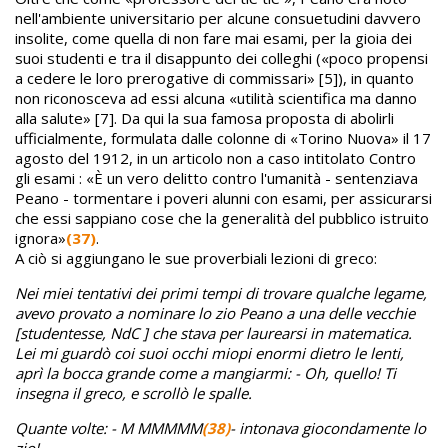
nell'ambiente universitario per alcune consuetudini davvero
insolite, come quella di non fare mai esami, per la gioia dei
suoi studenti e tra il disappunto dei colleghi («poco propensi
a cedere le loro prerogative di commissari» [5]), in quanto
non riconosceva ad essi alcuna «utilità scientifica ma danno
alla salute» [7]. Da qui la sua famosa proposta di abolirli
ufficialmente, formulata dalle colonne di «Torino Nuova» il 17
agosto del 1912, in un articolo non a caso intitolato Contro
gli esami : «È un vero delitto contro l'umanità - sentenziava
Peano - tormentare i poveri alunni con esami, per assicurarsi
che essi sappiano cose che la generalità del pubblico istruito
ignora»
(37)
.
A ciò si aggiungano le sue proverbiali lezioni di greco:
Nei miei tentativi dei primi tempi di trovare qualche legame,
avevo provato a nominare lo zio Peano a una delle vecchie
[studentesse, NdC ] che stava per laurearsi in matematica.
Lei mi guardò coi suoi occhi miopi enormi dietro le lenti,
aprì la bocca grande come a mangiarmi: - Oh, quello! Ti
insegna il greco, e scrollò le spalle.
Quante volte: - M MMMMM
(38)
- intonava giocondamente lo