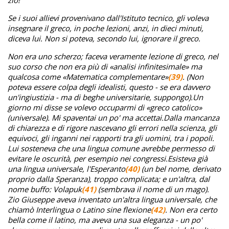
zio!
Se i suoi allievi provenivano dall'Istituto tecnico, gli voleva
insegnare il greco, in poche lezioni, anzi, in dieci minuti,
diceva lui. Non si poteva, secondo lui, ignorare il greco.
Non era uno scherzo; faceva veramente lezione di greco, nel
suo corso che non era più di «analisi infinitesimale» ma
qualcosa come «Matematica complementare»
(39)
. (Non
poteva essere colpa degli idealisti, questo - se era davvero
un'ingiustizia - ma di beghe universitarie, suppongo).
Un
giorno mi disse se volevo occuparmi di «greco catolico»
(universale). Mi spaventai un po' ma accettai.
Dalla mancanza
di chiarezza e di rigore nascevano gli errori nella scienza, gli
equivoci, gli inganni nei rapporti tra gli uomini, tra i popoli.
Lui sosteneva che una lingua comune avrebbe permesso di
evitare le oscurità, per esempio nei congressi.
Esisteva già
una lingua universale, l'Esperanto
(40)
(un bel nome, derivato
proprio dalla Speranza), troppo complicata; e un'altra, dal
nome buffo: Volapuk
(41)
(sembrava il nome di un mago).
Zio Giuseppe aveva inventato un'altra lingua universale, che
chiamò Interlingua o Latino sine flexione
(42)
. Non era certo
bella come il latino, ma aveva una sua eleganza - un po'