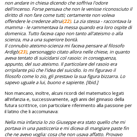
non andare in chiesa dicendo che soffriva l'odore
dell'incenso. Forse pensava che non le venisse riconosciuto il
diritto di non fare come tutti; certamente non voleva
offendere le credenze altrui
(22)
. La zia stessa - raccontava la
mamma - le rammentava la messa quando era loro ospite di
domenica. Tutto faceva capo non tanto all'ateismo o alla
scienza, ma a una superiore bontà.
Il connubio ateismo-scienza mi faceva pensare al filosofo
Ardigò
(23)
, personaggio citato allora nelle chiese, in quanto
aveva tentato di suicidarsi col rasoio: in conseguenza,
appunto, del suo ateismo. Il particolare del rasoio era
orripilante più che l'idea del suicidio. Io mi figuravo il
filosofo come lo zio, gli prestavo la sua figura bizzarra. Lo
sapevo uguale a lui, buono e sapiente. [Ibid.]
Non mancano, inoltre, alcuni ricordi del matematico legati
all'infanzia e, successivamente, agli anni del ginnasio della
futura scrittrice, con particolare riferimento alla passione per
il latino che li accomunava:
Nella mia infanzia lo zio Giuseppe era stato quello che mi
portava in una pasticceria e mi diceva di mangiare paste fin
che ne avevo voglia: cosa che non usava affatto. Provavo