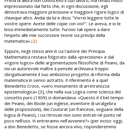
Prima di allora non conoscevo il suo lavoro, ma rimasi molto
impressionato dal fatto che, in ogni discussione, egli
dimostrava maggiore precisione e maggiore rigore logico di
chiunque altro. Andai da lui e dissi: "Vorrei leggere tutte le
vostre opere. Avete delle copie con voi?". Le aveva, e io le
lessi immediatamente tutte. Furono tali opere a dare
l'impeto alle mie successive teorie sui princìpi della
matematica».
(2)
Eppure, negli stessi anni in cui l'autore dei Principia
Mathematica restava folgorato dalla «precisione» e dal
«rigore logico» delle argomentazioni filosofiche di Peano, da
noi un autorevole maître à pensée archiviava troppo
sbrigativamente il suo ambizioso progetto di riforma della
matematica in senso astratto. Il riferimento è a quel
Benedetto Croce, «vero monumento di arretratezza
epistemologica» [3], che nella sua Logica come scienza del
concetto puro (1909) si domandava: «Questo è il bel tempo
dei Peano, dei Boole (un inglese, inventore di un'algebra
delle proposizioni), dei Couturat (un francese, seguace della
logica di Peano), i cui ritrovati non sono entrati né punto né
poco nell'uso. Vi entreranno nell'avvenire?» (per inciso: oggi,
a don Benedetto, se fosse ancora vivo, risponderemmo