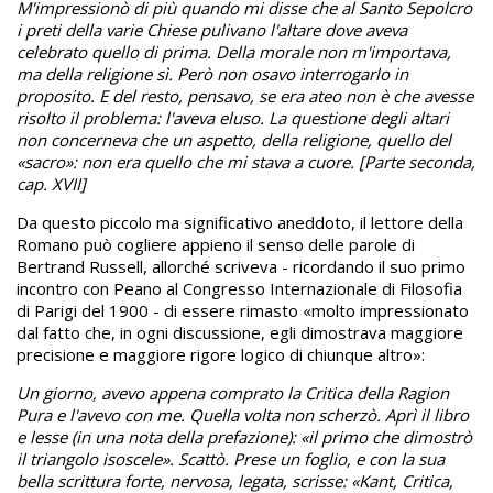
M'impressionò di più quando mi disse che al Santo Sepolcro
i preti della varie Chiese pulivano l'altare dove aveva
celebrato quello di prima. Della morale non m'importava,
ma della religione sì. Però non osavo interrogarlo in
proposito. E del resto, pensavo, se era ateo non è che avesse
risolto il problema: l'aveva eluso. La questione degli altari
non concerneva che un aspetto, della religione, quello del
«sacro»: non era quello che mi stava a cuore. [Parte seconda,
cap. XVII]
Da questo piccolo ma significativo aneddoto, il lettore della
Romano può cogliere appieno il senso delle parole di
Bertrand Russell, allorché scriveva - ricordando il suo primo
incontro con Peano al Congresso Internazionale di Filosofia
di Parigi del 1900 - di essere rimasto «molto impressionato
dal fatto che, in ogni discussione, egli dimostrava maggiore
precisione e maggiore rigore logico di chiunque altro»:
Un giorno, avevo appena comprato la Critica della Ragion
Pura e l'avevo con me. Quella volta non scherzò. Aprì il libro
e lesse (in una nota della prefazione): «il primo che dimostrò
il triangolo isoscele». Scattò. Prese un foglio, e con la sua
bella scrittura forte, nervosa, legata, scrisse: «Kant, Critica,