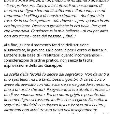
dolce. Sorrise allo zio in un modo che mi sembrò affettuoso:
- Caro professore. Dietro a lei intravidi un bassorilievo di
marmo con figure femminili sofferenti e fluttuanti, che mi
rammentò la «Sfinge» del nostro cimitero. - Anni non è in
casa. Se lo vuole aspettare... Ma doveva sapere quanto lo zio
era impaziente. Disse con gravità che io ero bella. Per quel
che importava. Consideravo la mia bellezza - di cui per altro
non ero sicura - cosa del passato. [ Ibid. ]
Alla fine, giunto il momento fatidico dell'iscrizione
all'università, la giovane Lalla opterà per il corso di laurea in
Lettere sulla base di «irrefutabili quanto incomprensibili»
considerazioni di ordine pratico, non senza la tacita
approvazione dello zio Giuseppe:
La scelta della facoltà fu decisa dal segretario. Non davanti a
uno sportello, ma fra tavoli bassi ingombri di carte. Lo zio
aveva attraversato corridoi e stanze senza guardare nessuno,
fino a un uscio che aprì. Il segretario si era alzato e rimase in
piedi ossequiosamente. Era un uomo grigio e pesante, dai
lineamenti grossi cascanti. Io dissi che sceglievo Filosofia. Il
segretario obbiettò che dovevo invece iscrivermi a Lettere,
altrimenti non avrei trovato posto nell'insegnamento;