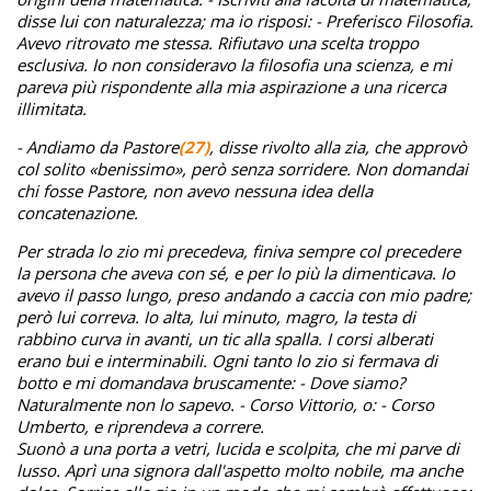
disse lui con naturalezza; ma io risposi: - Preferisco Filosofia.
Avevo ritrovato me stessa. Rifiutavo una scelta troppo
esclusiva. Io non consideravo la filosofia una scienza, e mi
pareva più rispondente alla mia aspirazione a una ricerca
illimitata.
- Andiamo da Pastore
(27)
, disse rivolto alla zia, che approvò
col solito «benissimo», però senza sorridere. Non domandai
chi fosse Pastore, non avevo nessuna idea della
concatenazione.
Per strada lo zio mi precedeva, finiva sempre col precedere
la persona che aveva con sé, e per lo più la dimenticava. Io
avevo il passo lungo, preso andando a caccia con mio padre;
però lui correva. Io alta, lui minuto, magro, la testa di
rabbino curva in avanti, un tic alla spalla. I corsi alberati
erano bui e interminabili. Ogni tanto lo zio si fermava di
botto e mi domandava bruscamente: - Dove siamo?
Naturalmente non lo sapevo. - Corso Vittorio, o: - Corso
Umberto, e riprendeva a correre.
Suonò a una porta a vetri, lucida e scolpita, che mi parve di
lusso. Aprì una signora dall'aspetto molto nobile, ma anche