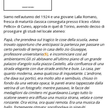
Siamo nell'autunno del 1924 e una giovane Lalla Romano,
fresca di maturità classica conseguita presso il liceo «Silvio
Pellico» di Cuneo, approda in quel di Torino, avendo deciso di
proseguire gli studi nel locale ateneo:
Papà, che prendeva sul tragico le cose della scuola, aveva
trovato opportuno che anticipassi la partenza per passare un
certo periodo di tempo in casa dello zio Giuseppe,
professore universitario
(5)
, e incominciare così ad
ambientarmi.
Gli zii abitavano all'ultimo piano di un grande
palazzo d'angolo sulla piazza Castello, alla confluenza di una
strada elegante con due strade antiche e buie. La casa, per
quanto moderna, aveva qualcosa di inquietante. L'androne,
che dava sui portici, era molto alto e semibuio, chiuso in
fondo da una vetrata opaca; le pareti erano tappezzate dalla
vetrina di un fotografo: mentre passavo, le facce dei
medaglioni da cimitero mi guardavano.
Lungo tutto lo
scalone severo era diffusa una musica strana, velata e come
ronzante. Ora vicina, ora quasi remota. Era una musica da
ballo, fortemente ritmata; sprofondava in singulti,