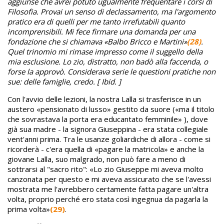
aggiunse che avrei potuto ugualmente frequentare i corsi di
Filosofia. Provai un senso di declassamento, ma l'argomento
pratico era di quelli per me tanto irrefutabili quanto
incomprensibili. Mi fece firmare una domanda per una
fondazione che si chiamava «Balbo Bricco e Martini»
(28)
.
Quel trinomio mi rimase impresso come il suggello della
mia esclusione. Lo zio, distratto, non badò alla faccenda, o
forse la approvò. Considerava serie le questioni pratiche non
sue: delle famiglie, credo. [ Ibid. ]
Con l'avvio delle lezioni, la nostra Lalla si trasferisce in un
austero «pensionato di lusso» gestito da suore («ma il titolo
che sovrastava la porta era educantato femminile» ), dove
già sua madre - la signora Giuseppina - era stata collegiale
vent'anni prima. Tra le usanze goliardiche di allora - come si
ricorderà - c'era quella di «pagare la matricola» e anche la
giovane Lalla, suo malgrado, non può fare a meno di
sottrarsi al "sacro rito": «Lo zio Giuseppe mi aveva molto
canzonata per questo e mi aveva assicurato che se l'avessi
mostrata me l'avrebbero certamente fatta pagare un'altra
volta, proprio perché ero stata così ingegnua da pagarla la
prima volta»
(29)
.