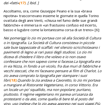
dei «fatti»
(17)
. [ Ibid. ]
Ascoltiamo, ora, come Giuseppe Peano e la sua «brava
nipotina» trascorrevano insieme le giornate in quella Torino
ovattata degli anni Venti, «chiusa nel fumo delle sue grandi
fabbriche» e immersa in «un frastuono confuso ed incerto,
basso e lugubre come la lontanissima corsa di un treno» [6]:
Nei pomeriggi lo zio mi portava con sè alla Società di Cultura
o in tipografia. La Società di Cultura consisteva in piccole
sale buie tappezzate di scaffali: nel silenzio scricchiolavano i
pavimenti di legno ai rari passi degli studiosi. Lo zio mi
diceva di chiedere il libro che volevo e io non osavo
confessare che non sapevo come si facesse.
La tipografia era
in via Nizza, in fondo a un vicolo, fra due muri di fabbriche e
vecchi steccati, che mi facevano pensare ai film di Charlot. Lo
zio aveva comprato la tipografia per stampare i suoi
libri
(18)
.
Quando la zia andava a Cavoretto, lo zio mi portava
a mangiare al Ristorante Vegeteriano, in corso Vittorio. Era
un locale un po' squallido, ma non popolare; puritano,
piuttosto. Il regime vegeteriano mi pareva un'usanza da
protestanti o da atei, come quella di bere tè al posto del
vino, uso inglese che lo zio aveva appreso nei suoi viaggi.
Più