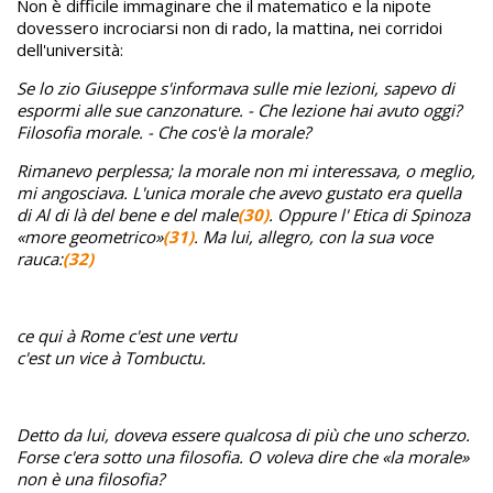
Non è difficile immaginare che il matematico e la nipote
dovessero incrociarsi non di rado, la mattina, nei corridoi
dell'università:
Se lo zio Giuseppe s'informava sulle mie lezioni, sapevo di
espormi alle sue canzonature. - Che lezione hai avuto oggi?
Filosofia morale. - Che cos'è la morale?
Rimanevo perplessa; la morale non mi interessava, o meglio,
mi angosciava. L'unica morale che avevo gustato era quella
di Al di là del bene e del male
(30)
. Oppure l' Etica di Spinoza
«more geometrico»
(31)
. Ma lui, allegro, con la sua voce
rauca:
(32)
ce qui à Rome c'est une vertu
c'est un vice à Tombuctu.
Detto da lui, doveva essere qualcosa di più che uno scherzo.
Forse c'era sotto una filosofia. O voleva dire che «la morale»
non è una filosofia?