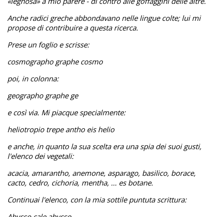
«legnosa» a mio parere - di contro alle goffaggini delle altre.
Anche radici greche abbondavano nelle lingue colte; lui mi
propose di contribuire a questa ricerca.
Prese un foglio e scrisse:
cosmographo graphe cosmo
poi, in colonna:
geographo graphe ge
e così via. Mi piacque specialmente:
heliotropio trepe antho eis helio
e anche, in quanto la sua scelta era una spia dei suoi gusti,
l'elenco dei vegetali:
acacia, amarantho, anemone, asparago, basilico, borace,
cacto, cedro, cichoria, mentha, ... es botane.
Continuai l'elenco, con la mia sottile puntuta scrittura:
Abysso cale abysso