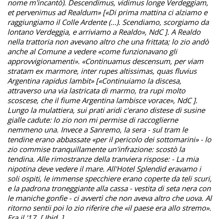
nome m'incantò). Descendimus, vidimus longe Verdeggiam,
et pervenimus ad Realdum» [«Di prima mattina ci alziamo e
raggiungiamo il Colle Ardente (...). Scendiamo, scorgiamo da
lontano Verdeggia, e arriviamo a Realdo», NdC ]. A Realdo
nella trattoria non avevano altro che una frittata; lo zio andò
anche al Comune a vedere «come funzionavano gli
approvvigionamenti». «Continuamus descensum, per viam
stratam ex marmore, inter rupes altissimas, quas fluvius
Argentina rapidus lambit» [«Continuiamo la discesa,
attraverso una via lastricata di marmo, tra rupi molto
scoscese, che il fiume Argentina lambisce vorace», NdC ].
Lungo la mulattiera, sui prati aridi c'erano distese di susine
gialle cadute: lo zio non mi permise di raccoglierne
nemmeno una. Invece a Sanremo, la sera - sul tram le
tendine erano abbassate «per il pericolo dei sottomarini» - lo
zio commise tranquillamente un'infrazione: scostò la
tendina. Alle rimostranze della tranviera rispose: - La mia
nipotina deve vedere il mare. All'Hotel Splendid eravamo i
soli ospiti, le immense specchiere erano coperte da teli scuri,
e la padrona troneggiante alla cassa - vestita di seta nera con
le maniche gonfie - ci avvertì che non aveva altro che uova. Al
ritorno sentii poi lo zio riferire che «il paese era allo stremo».
Era il '17. [ Ibid. ]