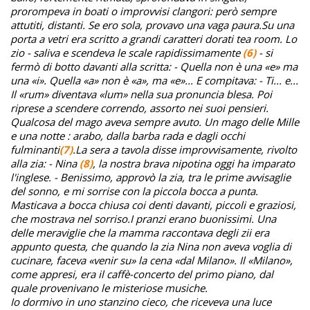
prorompeva in boati o improvvisi clangori: però sempre
attutiti, distanti. Se ero sola, provavo una vaga paura.
Su una
porta a vetri era scritto a grandi caratteri dorati tea room. Lo
zio - saliva e scendeva le scale rapidissimamente
(6)
- si
fermò di botto davanti alla scritta: - Quella non è una «e» ma
una «i». Quella «a» non è «a», ma «e»... E compitava: - Ti... e...
Il «rum» diventava «lum» nella sua pronuncia blesa. Poi
riprese a scendere correndo, assorto nei suoi pensieri.
Qualcosa del mago aveva sempre avuto. Un mago delle Mille
e una notte : arabo, dalla barba rada e dagli occhi
fulminanti
(7)
.
La sera a tavola disse improvvisamente, rivolto
alla zia: - Nina
(8)
, la nostra brava nipotina oggi ha imparato
l'inglese. - Benissimo, approvò la zia, tra le prime avvisaglie
del sonno, e mi sorrise con la piccola bocca a punta.
Masticava a bocca chiusa coi denti davanti, piccoli e graziosi,
che mostrava nel sorriso.
I pranzi erano buonissimi. Una
delle meraviglie che la mamma raccontava degli zii era
appunto questa, che quando la zia Nina non aveva voglia di
cucinare, faceva «venir su» la cena «dal Milano». Il «Milano»,
come appresi, era il caffè-concerto del primo piano, dal
quale provenivano le misteriose musiche.
Io dormivo in uno stanzino cieco, che riceveva una luce