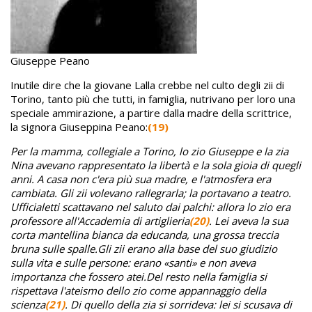
Giuseppe Peano
Inutile dire che la giovane Lalla crebbe nel culto degli zii di
Torino, tanto più che tutti, in famiglia, nutrivano per loro una
speciale ammirazione, a partire dalla madre della scrittrice,
la signora Giuseppina Peano:
(19)
Per la mamma, collegiale a Torino, lo zio Giuseppe e la zia
Nina avevano rappresentato la libertà e la sola gioia di quegli
anni. A casa non c'era più sua madre, e l'atmosfera era
cambiata. Gli zii volevano rallegrarla; la portavano a teatro.
Ufficialetti scattavano nel saluto dai palchi: allora lo zio era
professore all'Accademia di artiglieria
(20)
. Lei aveva la sua
corta mantellina bianca da educanda, una grossa treccia
bruna sulle spalle.
Gli zii erano alla base del suo giudizio
sulla vita e sulle persone: erano «santi» e non aveva
importanza che fossero atei.
Del resto nella famiglia si
rispettava l'ateismo dello zio come appannaggio della
scienza
(21)
. Di quello della zia si sorrideva: lei si scusava di