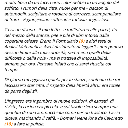
molto fioca da un lucernario color nebbia in un angolo del
soffitto. I rumori della città, nuovi per me - clacson di
automobili, scalpitare e rotolare di carrozze, scampanellare
di tram - vi giungevano soffocati e tuttavia angosciosi.
C'era un divano - il mio letto - e tutt'intorno alle pareti, fin
nel mezzo della stanza, pile e pile di libri intonsi dalla
copertina celeste. Erano il Formulario
(9)
e altri testi di
Analisi Matematica. Avrei desiderato di leggerli - non ponevo
nessun limite alla mia curiosità, nemmeno quelli della
difficoltà o della noia - ma si trattava di impossibilità,
almeno per ora. Pensavo infatti che ci sarei riuscita col
tempo.
Di giorno mi aggiravo quieta per le stanze, contenta che mi
lasciassero star zitta. Il rispetto della libertà altrui era totale
da parte degli zii.
L'ingresso era ingombro di nuove edizioni, di estratti, di
riviste; la cucina era piccola, e sul tavolo c'era sempre una
quantità di roba ammucchiata come per un trasloco. La zia
diceva, macinando il caffè: - Domani viene Rina da Cavoretto
(10)
a fare la pulizia.