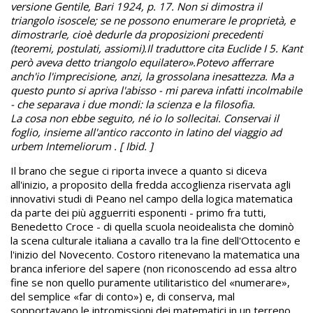
versione Gentile, Bari 1924, p. 17. Non si dimostra il
triangolo isoscele; se ne possono enumerare le proprietà, e
dimostrarle, cioè dedurle da proposizioni precedenti
(teoremi, postulati, assiomi).
Il traduttore cita Euclide I 5. Kant
però aveva detto triangolo equilatero».
Potevo afferrare
anch'io l'imprecisione, anzi, la grossolana inesattezza. Ma a
questo punto si apriva l'abisso - mi pareva infatti incolmabile
- che separava i due mondi: la scienza e la filosofia.
La cosa non ebbe seguito, né io lo sollecitai. Conservai il
foglio, insieme all'antico racconto in latino del viaggio ad
urbem Intemeliorum . [ Ibid. ]
Il brano che segue ci riporta invece a quanto si diceva
all'inizio, a proposito della fredda accoglienza riservata agli
innovativi studi di Peano nel campo della logica matematica
da parte dei più agguerriti esponenti - primo fra tutti,
Benedetto Croce - di quella scuola neoidealista che dominò
la scena culturale italiana a cavallo tra la fine dell'Ottocento e
l'inizio del Novecento. Costoro ritenevano la matematica una
branca inferiore del sapere (non riconoscendo ad essa altro
fine se non quello puramente utilitaristico del «numerare»,
del semplice «far di conto») e, di conserva, mal
sopportavano le intromissioni dei matematici in un terreno,