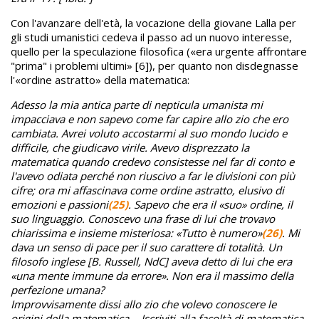
Con l'avanzare dell'età, la vocazione della giovane Lalla per
gli studi umanistici cedeva il passo ad un nuovo interesse,
quello per la speculazione filosofica («era urgente affrontare
"prima" i problemi ultimi» [6]), per quanto non disdegnasse
l'«ordine astratto» della matematica:
Adesso la mia antica parte di nepticula umanista mi
impacciava e non sapevo come far capire allo zio che ero
cambiata. Avrei voluto accostarmi al suo mondo lucido e
difficile, che giudicavo virile. Avevo disprezzato la
matematica quando credevo consistesse nel far di conto e
l'avevo odiata perché non riuscivo a far le divisioni con più
cifre; ora mi affascinava come ordine astratto, elusivo di
emozioni e passioni
(25)
. Sapevo che era il «suo» ordine, il
suo linguaggio. Conoscevo una frase di lui che trovavo
chiarissima e insieme misteriosa: «Tutto è numero»
(26)
. Mi
dava un senso di pace per il suo carattere di totalità. Un
filosofo inglese [B. Russell, NdC] aveva detto di lui che era
«una mente immune da errore». Non era il massimo della
perfezione umana?
Improvvisamente dissi allo zio che volevo conoscere le
origini della matematica. - Iscriviti alla facoltà di matematica,