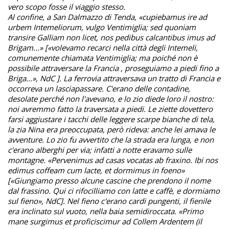
vero scopo fosse il viaggio stesso.
Al confine, a San Dalmazzo di Tenda, «cupiebamus ire ad
urbem Intemeliorum, vulgo Ventimiglia; sed quoniam
transire Galliam non licet, nos pedibus calcantibus imus ad
Brigam...» [«volevamo recarci nella città degli Intemeli,
comunemente chiamata Ventimiglia; ma poiché non è
possibile attraversare la Francia , proseguiamo a piedi fino a
Briga...», NdC ]. La ferrovia attraversava un tratto di Francia e
occorreva un lasciapassare. C'erano delle contadine,
desolate perché non l'avevano, e lo zio diede loro il nostro:
noi avremmo fatto la traversata a piedi. Le ziette dovettero
farsi aggiustare i tacchi delle leggere scarpe bianche di tela,
la zia Nina era preoccupata, però rideva: anche lei amava le
avventure. Lo zio fu avvertito che la strada era lunga, e non
c'erano alberghi per via; infatti a notte eravamo sulle
montagne. «Pervenimus ad casas vocatas ab fraxino. Ibi nos
edimus coffeam cum lacte, et dormimus in foeno»
[«Giungiamo presso alcune cascine che prendono il nome
dal frassino. Qui ci rifocilliamo con latte e caffè, e dormiamo
sul fieno», NdC]. Nel fieno c'erano cardi pungenti, il fienile
era inclinato sul vuoto, nella baia semidiroccata. «Primo
mane surgimus et proficiscimur ad Collem Ardentem (il