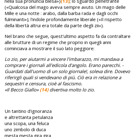
nella sua pronuncia blesa»)
(13)
; lo sguardo penetrante
(«Qualcosa del mago aveva sempre avuto. Un mago delle
Mille e una notte : arabo, dalla barba rada e dagli occhi
fulminanti»); l'indole profondamente liberale («Il rispetto
della libertà altrui era totale da parte degli zii»).
Nel brano che segue, quest'ultimo aspetto fa da contraltare
alle brutture di un regime che proprio in quegli anni
cominciava a mostrare il suo lato peggiore:
Lo zio, per aiutarmi a vincere l'imbarazzo, mi mandava a
comprare i giornali all'edicola d'angolo. Erano parecchi. -
Guardati dall'uomo di un solo giornale!, soleva dire. Dovevo
riferirgli quali si vendevano di più. Ciò era in relazione a
sequestri e censura, cioè al fascismo.
«Il Becco Giallo»
(14)
divertiva molto lo zio.
Un tantino d'ignoranza
e altrettanta petulanza
una scopa, una feluca
uno zimbolo di duca
mesta mesta gira gira