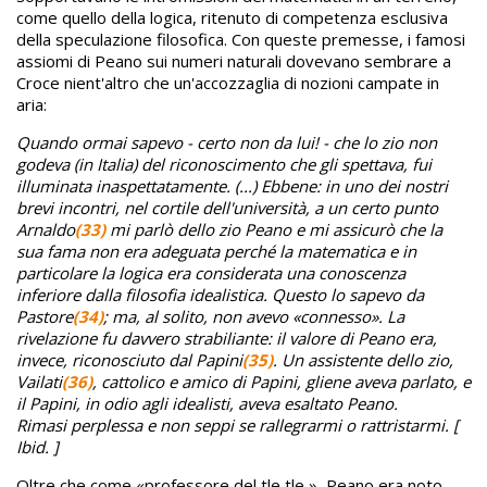
come quello della logica, ritenuto di competenza esclusiva
della speculazione filosofica. Con queste premesse, i famosi
assiomi di Peano sui numeri naturali dovevano sembrare a
Croce nient'altro che un'accozzaglia di nozioni campate in
aria:
Quando ormai sapevo - certo non da lui! - che lo zio non
godeva (in Italia) del riconoscimento che gli spettava, fui
illuminata inaspettatamente. (...) Ebbene: in uno dei nostri
brevi incontri, nel cortile dell'università, a un certo punto
Arnaldo
(33)
mi parlò dello zio Peano e mi assicurò che la
sua fama non era adeguata perché la matematica e in
particolare la logica era considerata una conoscenza
inferiore dalla filosofia idealistica. Questo lo sapevo da
Pastore
(34)
; ma, al solito, non avevo «connesso». La
rivelazione fu davvero strabiliante: il valore di Peano era,
invece, riconosciuto dal Papini
(35)
. Un assistente dello zio,
Vailati
(36)
, cattolico e amico di Papini, gliene aveva parlato, e
il Papini, in odio agli idealisti, aveva esaltato Peano.
Rimasi perplessa e non seppi se rallegrarmi o rattristarmi. [
Ibid. ]
Oltre che come «professore del tle tle », Peano era noto