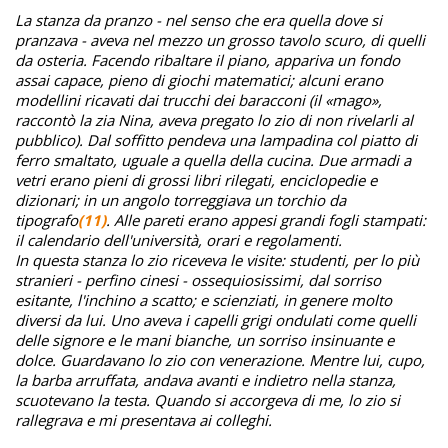
La stanza da pranzo - nel senso che era quella dove si
pranzava - aveva nel mezzo un grosso tavolo scuro, di quelli
da osteria. Facendo ribaltare il piano, appariva un fondo
assai capace, pieno di giochi matematici; alcuni erano
modellini ricavati dai trucchi dei baracconi (il «mago»,
raccontò la zia Nina, aveva pregato lo zio di non rivelarli al
pubblico). Dal soffitto pendeva una lampadina col piatto di
ferro smaltato, uguale a quella della cucina. Due armadi a
vetri erano pieni di grossi libri rilegati, enciclopedie e
dizionari; in un angolo torreggiava un torchio da
tipografo
(11)
. Alle pareti erano appesi grandi fogli stampati:
il calendario dell'università, orari e regolamenti.
In questa stanza lo zio riceveva le visite: studenti, per lo più
stranieri - perfino cinesi - ossequiosissimi, dal sorriso
esitante, l'inchino a scatto; e scienziati, in genere molto
diversi da lui. Uno aveva i capelli grigi ondulati come quelli
delle signore e le mani bianche, un sorriso insinuante e
dolce. Guardavano lo zio con venerazione. Mentre lui, cupo,
la barba arruffata, andava avanti e indietro nella stanza,
scuotevano la testa. Quando si accorgeva di me, lo zio si
rallegrava e mi presentava ai colleghi.