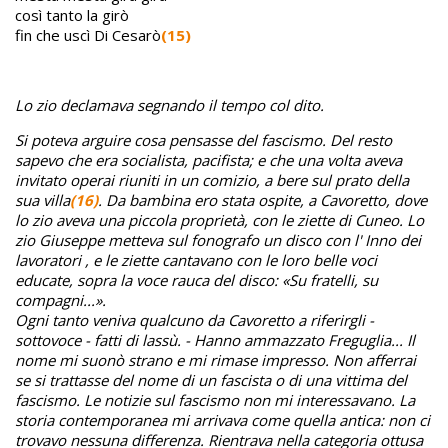
così tanto la girò
fin che uscì Di Cesarò
(15)
Lo zio declamava segnando il tempo col dito.
Si poteva arguire cosa pensasse del fascismo. Del resto
sapevo che era socialista, pacifista; e che una volta aveva
invitato operai riuniti in un comizio, a bere sul prato della
sua villa
(16)
. Da bambina ero stata ospite, a Cavoretto, dove
lo zio aveva una piccola proprietà, con le ziette di Cuneo. Lo
zio Giuseppe metteva sul fonografo un disco con l' Inno dei
lavoratori , e le ziette cantavano con le loro belle voci
educate, sopra la voce rauca del disco: «Su fratelli, su
compagni...».
Ogni tanto veniva qualcuno da Cavoretto a riferirgli -
sottovoce - fatti di lassù. - Hanno ammazzato Freguglia... Il
nome mi suonò strano e mi rimase impresso. Non afferrai
se si trattasse del nome di un fascista o di una vittima del
fascismo. Le notizie sul fascismo non mi interessavano. La
storia contemporanea mi arrivava come quella antica: non ci
trovavo nessuna differenza. Rientrava nella categoria ottusa