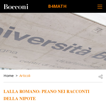
Skip to main content
B4MATH
DESK NAVIGATION
BREADCRUMB
Open
Home
Articoli
LALLA ROMANO: PEANO NEI RACCONTI
DELLA NIPOTE