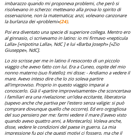
imbarazzo quando mi proponeva problemi, che però si
risolvevano in scherzo: mettevano alla prova lo spirito di
osservazione, non la matematica; anzi, volevano canzonare
la burlanza dei «problemi»
(24)
.
Poi era diventato una specie di superiore collega. Mentro ero
al ginnasio, ci scrivevamo in latino: io mi firmavo «nepticula
Lalla» [«nipotina Lalla», NdC ] e lui «Barba Joseph» [«Zio
Giuseppe», NdC].
Lo zio scrisse per me in latino il resoconto di un piccolo
viaggio che avevo fatto con lui. Era a Cuneo, ospite del mio
nonno materno (suo fratello); mi disse: - Andiamo a vedere il
mare. Avevo inteso dire che lo zio soleva partire
all'improvviso. Proprio in questo viaggio imparai a
conoscerlo. Già il «partire improvvisamente» che sconcertava
i familiari era una rivelazione: un'idea eccitante, liberatoria
(sapevo anche che partiva per l'estero senza valigie: si può
comprare dovunque quello che occorre). Ed ero orgogliosa
del suo pensiero per me: farmi vedere il mare (l'avevo visto
quando avevo quattro anni, a Montecarlo). Voleva anche,
disse, vedere le condizioni del paese in guerra. La mia
impressione fu poi che questi motivi ci fossero, ma che il