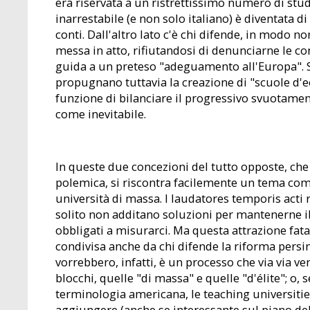
era riservata a un ristrettissimo numero di stud
inarrestabile (e non solo italiano) è diventata 
conti. Dall'altro lato c'è chi difende, in modo n
messa in atto, rifiutandosi di denunciarne le co
guida a un preteso "adeguamento all'Europa". S
propugnano tuttavia la creazione di "scuole d'ec
funzione di bilanciare il progressivo svuotamen
come inevitabile.
In queste due concezioni del tutto opposte, che 
polemica, si riscontra facilemente un tema comu
università di massa. I laudatores temporis acti 
solito non additano soluzioni per mantenerne il
obbligati a misurarci. Ma questa attrazione fata
condivisa anche da chi difende la riforma persino
vorrebbero, infatti, è un processo che via via v
blocchi, quelle "di massa" e quelle "d'élite"; o,
terminologia americana, le teaching universities 
aggiungere (anche se interessante sul piano de