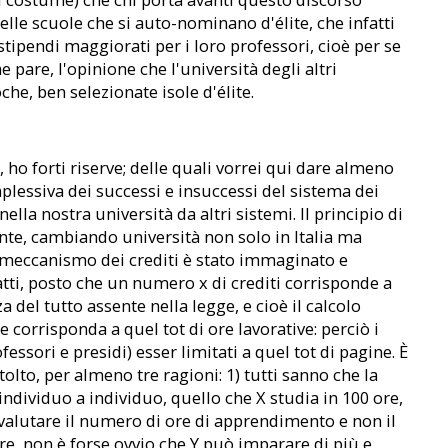
elle scuole che si auto-nominano d'élite, che infatti
tipendi maggiorati per i loro professori, cioè per se
e pare, l'opinione che l'università degli altri
he, ben selezionate isole d'élite.
 ho forti riserve; delle quali vorrei qui dare almeno
lessiva dei successi e insuccessi del sistema dei
la nostra università da altri sistemi. Il principio di
ente, cambiando università non solo in Italia ma
l meccanismo dei crediti è stato immaginato e
ti, posto che un numero x di crediti corrisponde a
a del tutto assente nella legge, e cioè il calcolo
orrisponda a quel tot di ore lavorative: perciò i
ori e presidi) esser limitati a quel tot di pagine. È
tolto, per almeno tre ragioni: 1) tutti sanno che la
ndividuo a individuo, quello che X studia in 100 ore,
re valutare il numero di ore di apprendimento e non il
re, non è forse ovvio che Y può imparare di più e