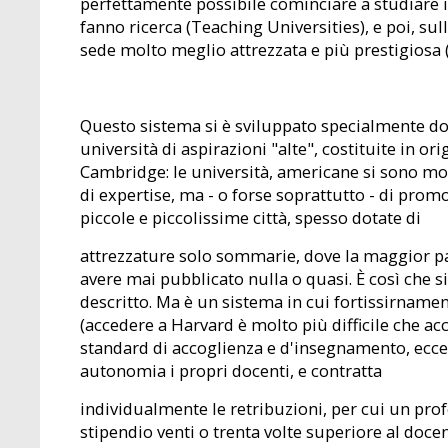
perfettamente possibile cominciare a studiare i
fanno ricerca (Teaching Universities), e poi, sull
sede molto meglio attrezzata e più prestigiosa 
Questo sistema si è sviluppato specialmente d
università di aspirazioni "alte", costituite in o
Cambridge: le università, americane si sono mo
di expertise, ma - o forse soprattutto - di prom
piccole e piccolissime città, spesso dotate di
attrezzature solo sommarie, dove la maggior pa
avere mai pubblicato nulla o quasi. È così che 
descritto. Ma è un sistema in cui fortissirnament
(accedere a Harvard è molto più difficile che acce
standard di accoglienza e d'insegnamento, eccete
autonomia i propri docenti, e contratta
individualmente le retribuzioni, per cui un pro
stipendio venti o trenta volte superiore al docen