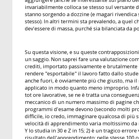
invariabilmente colloca se stesso sul versante d
stanno sorgendo a dozzine (e magari rivendica s
stesso). In altri termini sta prevalendo, a quel ch
dev'essere di massa, purché sia bilanciata da poc
Su questa visione, e su queste contrapposizioni,
un saggio. Non saprei fare una valutazione comp
crediti, importato passivamente e brutalmente nel
rendere "esportabile" il lavoro fatto dallo stud
anche fuori, è ovviamente più che giusto, ma i
applicato in modo quanto meno improprio. Infat
tot ore lavorative, se ne è tratta una conseguenz
meccanico di un numero massimo di pagine che c
programmi d'esame devono (secondo molti profess
difficile, io credo, immaginare qualcosa di più s
velocità di apprendimento varia moltissimo da i
Y lo studia in 30 e Z in 15; 2) è un tragico erro
risultato dell'apprendimento: nelle stesse 100 o