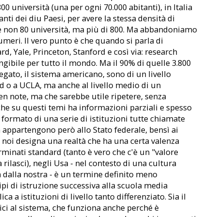
800 università (una per ogni 70.000 abitanti), in Italia
anti dei diu Paesi, per avere la stessa densità di
re non 80 università, ma più di 800. Ma abbandoniamo
umeri. Il vero punto è che quando si parla di
, Yale, Princeton, Stanford e così via: research
gibile per tutto il mondo. Ma il 90% di quelle 3.800
gato, il sistema americano, sono di un livello
 o a UCLA, ma anche al livello medio di un
 ben note, ma che sarebbe utile ripetere, senza
che su questi temi ha informazioni parziali e spesso
è formato di una serie di istituzioni tutte chiamate
 appartengono però allo Stato federale, bensì ai
 da noi designa una realtà che ha una certa valenza
minati standard (tanto è vero che c'è un "valore
rilasci), negli Usa - nel contesto di una cultura
 dalla nostra - è un termine definito meno
pi di istruzione successiva alla scuola media
ca a istituzioni di livello tanto differenziato. Sia il
ici al sistema, che funziona anche perché è