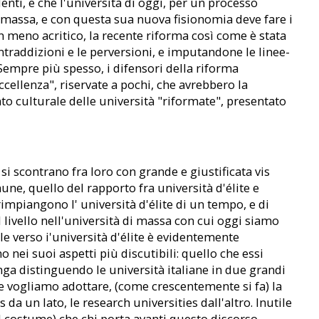
enti, e che l'università di oggi, per un processo
di massa, e con questa sua nuova fisionomia deve fare i
on meno acritico, la recente riforma così come è stata
ntraddizioni e le perversioni, e imputandone le linee-
empre più spesso, i difensori della riforma
cellenza", riservate a pochi, che avrebbero la
to culturale delle università "riformate", presentato
si scontrano fra loro con grande e giustificata vis
ne, quello del rapporto fra università d'élite e
rimpiangono l' università d'élite di un tempo, e di
 livello nell'università di massa con cui oggi siamo
le verso i'università d'élite è evidentemente
 nei suoi aspetti più discutibili: quello che essi
enga distinguendo le università italiane in due grandi
 se vogliamo adottare, (come crescentemente si fa) la
da un lato, le research universities dall'altro. Inutile
l costume) che chi porta avanti questo discorso