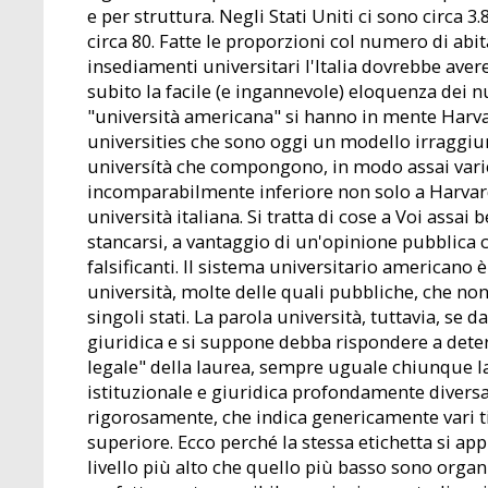
e per struttura. Negli Stati Uniti ci sono circa 3.
circa 80. Fatte le proporzioni col numero di abit
insediamenti universitari l'Italia dovrebbe ave
subito la facile (e ingannevole) eloquenza dei n
"università americana" si hanno in mente Harvard
universities che sono oggi un modello irraggiun
universítà che compongono, in modo assai varie
incomparabilmente inferiore non solo a Harvard
università italiana. Si tratta di cose a Voi assai
stancarsi, a vantaggio di un'opinione pubblica 
falsificanti. II sistema universitario americano 
università, molte delle quali pubbliche, che non
singoli stati. La parola università, tuttavia, se
giuridica e si suppone debba rispondere a deter
legale" della laurea, sempre uguale chiunque la 
istituzionale e giuridica profondamente diversa
rigorosamente, che indica genericamente vari ti
superiore. Ecco perché la stessa etichetta si appli
livello più alto che quello più basso sono organ