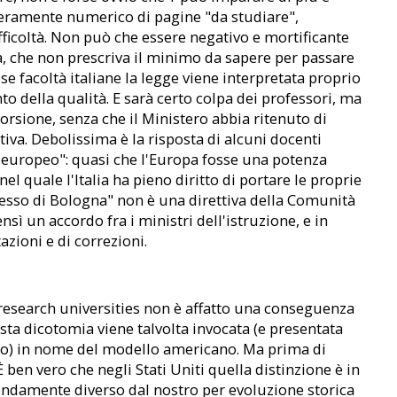
meramente numerico di pagine "da studiare",
fficoltà. Non può che essere negativo e mortificante
à, che non prescriva il minimo da sapere per passare
 facoltà italiane la legge viene interpretata proprio
to della qualità. E sarà certo colpa dei professori, ma
torsione, senza che il Ministero abbia ritenuto di
iva. Debolissima è la risposta di alcuni docenti
a europeo": quasi che l'Europa fosse una potenza
el quale l'Italia ha pieno diritto di portare le proprie
cesso di Bologna" non è una direttiva della Comunità
sì un accordo fra i ministri dell'istruzione, e in
azioni e di correzioni.
e research universities non è affatto una conseguenza
sta dicotomia viene talvolta invocata (e presentata
no) in nome del modello americano. Ma prima di
 ben vero che negli Stati Uniti quella distinzione è in
ondamente diverso dal nostro per evoluzione storica