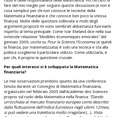
ruolo e della responsabilità della Matematica. Ho cercato di
fare del mio meglio per seguire queste discussioni (e non è
cosa semplice per chi non conosce le tecniche della
Matematica Finanziaria e che conosce ben poco la stessa
finanza). Molte delle questioni sollevate e molti degli
argomenti proposti mi sono sembrati abbastanza fuorvianti
rispetto al tema principale. Come Ivar Ekeland dice nella sua
notevole relazione “Modèles économiques emorales” del
gennaio 2009, uscita su
Pour la Science
, l’Economia (e quindi
la finanza, pur matematizzata) è solo una tecnica e sta alla
politica sceglierne il particolare utilizzo. Come utilizzarla, e
per chi, è proprio la questione cruciale.
Per quali interessi si è sviluppata la Matematica
finanziaria?
Le mie osservazioni prendono spunto da una conferenza
tenuta durante un Convegno di Matematica finanziaria,
organizzato nel febbraio 2005 dall’Académie des Sciences
proprio sul ruolo della Matematica nella finanza:
“Dando
un’occhiata al mercato finanziario europeo come descritto
dalla fluttuazione dell’indice Eurostoxx negli ultimi 12mesi,
si può vedere una traiettoria molto irregolare
(…)
. Vista