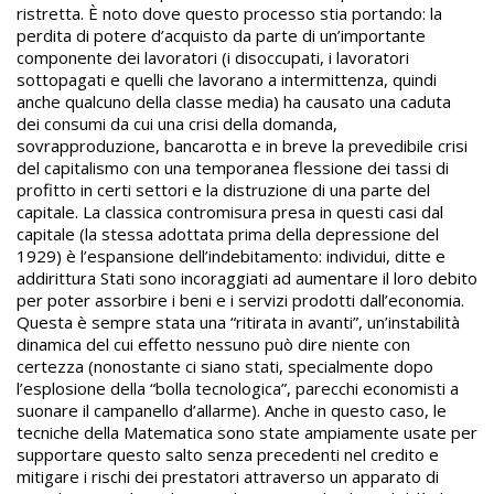
ristretta. È noto dove questo processo stia portando: la
perdita di potere d’acquisto da parte di un’importante
componente dei lavoratori (i disoccupati, i lavoratori
sottopagati e quelli che lavorano a intermittenza, quindi
anche qualcuno della classe media) ha causato una caduta
dei consumi da cui una crisi della domanda,
sovrapproduzione, bancarotta e in breve la prevedibile crisi
del capitalismo con una temporanea flessione dei tassi di
profitto in certi settori e la distruzione di una parte del
capitale. La classica contromisura presa in questi casi dal
capitale (la stessa adottata prima della depressione del
1929) è l’espansione dell’indebitamento: individui, ditte e
addirittura Stati sono incoraggiati ad aumentare il loro debito
per poter assorbire i beni e i servizi prodotti dall’economia.
Questa è sempre stata una “ritirata in avanti”, un’instabilità
dinamica del cui effetto nessuno può dire niente con
certezza (nonostante ci siano stati, specialmente dopo
l’esplosione della “bolla tecnologica”, parecchi economisti a
suonare il campanello d’allarme). Anche in questo caso, le
tecniche della Matematica sono state ampiamente usate per
supportare questo salto senza precedenti nel credito e
mitigare i rischi dei prestatori attraverso un apparato di