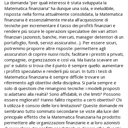
La domanda “per quali interessi è stata sviluppata la
Matematica finanziaria” ha dunque una sola, e ineludibile,
risposta: nella forma attualmente consolidata, la Matematica
finanziaria è essenzialmente mirata all’acquisizione di
tecniche per incrementare il tasso dei profitti finanziari e
rendere più sicure le operazioni speculative dei vari attori
finanziari (azionisti, banche, mercati, manager detentori di un
portafoglio, fondi, servizi assicurativi…). Per essere sicuri,
potremmo proporre altre risposte: permettere agli
assicuratori di coprire nuovi rischi, facilitare i prestiti a privati,
compagnie, organizzazioni e così via. Ma basta scavare un
po’ e subito si trova che il punto è sempre quello: aumentare
i profitti speculativi e renderli più sicuri. In tutti i testi di
Matematica finanziaria è sempre difficile trovare un
riferimento agli obiettivi della disciplina. Si parla sempre e
solo di questioni che rimangono tecniche: i modelli proposti
si adattano alla realtà? Sono affidabili, in che limiti? Possono
essere migliorati? Hanno fallito rispetto a certi obiettivi? Chi
li utilizza è conscio delle loro limitazioni? Queste domande mi
sembrano tutto sommato secondarie se viste alla luce del
principale effetto che la Matematica finanziaria ha prodotto:
permettere alle organizzazioni finanziarie e ai loro azionisti