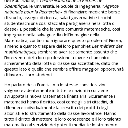
dell’Educazione, il
Centre National de la Recherche
Scientifique
, le Università, le Scuole di Ingegneria, l’
Agence
nationale pour la Recherche
– di finanziare mediante borse
di studio, assegni di ricerca, salari governativi e tirocini
studenteschi una così sfacciata partigianeria nella lotta di
classe? È possibile che le varie comunità matematiche, così
impegnate nella salvaguardia dell’immagine della
Matematica, continuino a ignorare questo problema? Finora,
almeno a quanto traspare dal loro pamphlet
Les métiers des
mathématiques
, sembrano aver tacitamente assunto che
l’intervento della loro professione a favore di un unico
schieramento della lotta di classe sia accettabile, dato che
questo lato è quello che sembra offrire maggiori opportunità
di lavoro ai loro studenti.
Ho parlato della Francia, ma le stesse considerazioni
valgono evidentemente in tutte le nazioni in cui viene
sviluppata la nuova Matematica finanziaria. Sicuramente i
matematici hanno il diritto, così come gli altri cittadini, di
difendere individualmente la crescita dei profitti degli
azionisti e lo sfruttamento della classe lavoratrice. Hanno
tutto il diritto di mettere le loro conoscenze e il loro talento
matematico al servizio dei potenti mediante lo strumento