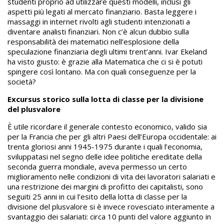
studenti proprio ad utilizzare questi modelli, inclusi gli
aspetti più legati al mercato finanziario. Basta leggere i
massaggi in internet rivolti agli studenti intenzionati a
diventare analisti finanziari. Non c’è alcun dubbio sulla
responsabilità dei matematici nell’esplosione della
speculazione finanziaria degli ultimi trent’anni. Ivar Ekeland
ha visto giusto: è grazie alla Matematica che ci si è potuti
spingere così lontano. Ma con quali conseguenze per la
società?
Excursus storico sulla lotta di classe per la divisione
del plusvalore
È utile ricordare il generale contesto economico, valido sia
per la Francia che per gli altri Paesi dell’Europa occidentale: ai
trenta gloriosi anni 1945-1975 durante i quali l’economia,
sviluppatasi nel segno delle idee politiche ereditate della
seconda guerra mondiale, aveva permesso un certo
miglioramento nelle condizioni di vita dei lavoratori salariati e
una restrizione dei margini di profitto dei capitalisti, sono
seguiti 25 anni in cui l’esito della lotta di classe per la
divisione del plusvalore si è invece rovesciato interamente a
svantaggio dei salariati: circa 10 punti del valore aggiunto in