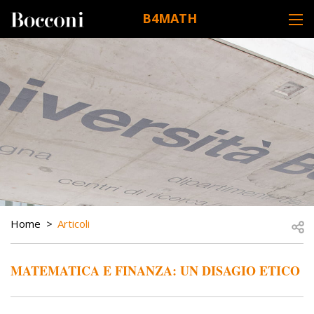
Skip to main content
B4MATH
DESK NAVIGATION
BREADCRUMB
Open
Home
Articoli
MATEMATICA E FINANZA: UN DISAGIO ETICO