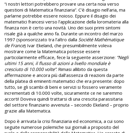
“i nostri lettori potrebbero provare una certa noia verso
questioni di Matematica finanziaria”. C’è disagio nell’aria, ma
parlarne potrebbe essere noioso. Eppure il disagio dei
matematici francesi verso l’applicazione della loromateria alla
finanza non è certo una novità. Uno dei suoi primi sintomi
risale già a qualche anno fa. Durante un incontro del marzo
1997 (sponsorizzato tra l’altro dalla
Société Mathématique
de France
) Ivar Ekeland, che presumibilmente voleva
mostrare come la Matematica potesse essere
particolarmente efficace, fece la seguente asserzione:
“Negli
ultimi 15 anni, il flusso di azioni a livello mondiale è
cresciuto di 10.000 volte”
. Rimasi allibito da questa
affermazione e ancora più dall’assenza di reazioni da parte
della platea di eminenti matematici che era presente: dopo
tutto, se gli scambi di beni e servizi si fossero veramente
incrementati di 10.000 volte, sicuramente ce ne saremmo
accorti! Doveva quindi trattarsi di una crescita parassitaria
del settore finanziario avvenuta – secondo Ekeland – proprio
grazie alla Matematica.
Dopo è arrivata la crisi finanziaria ed economica, a cui sono
seguite numerose polemiche sui giornali a proposito del