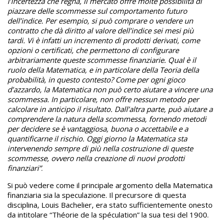
l’incertezza che regna, il mercato offre molte possibilità di
piazzare delle scommesse sul comportamento futuro
dell’indice. Per esempio, si può comprare o vendere un
contratto che dà diritto al valore dell’indice sei mesi più
tardi. Vi è infatti un incremento di prodotti derivati, come
opzioni o certificati, che permettono di configurare
arbitrariamente queste scommesse finanziarie. Qual è il
ruolo della Matematica, e in particolare della Teoria della
probabilità, in questo contesto? Come per ogni gioco
d’azzardo, la Matematica non può certo aiutare a vincere una
scommessa. In particolare, non offre nessun metodo per
calcolare in anticipo il risultato. Dall’altra parte, può aiutare a
comprendere la natura della scommessa, fornendo metodi
per decidere se è vantaggiosa, buona o accettabile e a
quantificarne il rischio. Oggi giorno la Matematica sta
intervenendo sempre di più nella costruzione di queste
scommesse, ovvero nella creazione di nuovi prodotti
finanziari”
.
Si può vedere come il principale argomento della Matematica
finanziaria sia la speculazione. Il precursore di questa
disciplina, Louis Bachelier, era stato sufficientemente onesto
da intitolare “Théorie de la spéculation” la sua tesi del 1900.