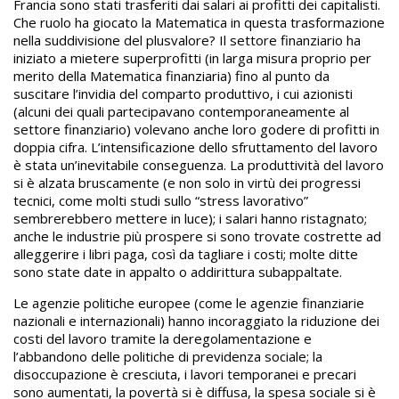
Francia sono stati trasferiti dai salari ai profitti dei capitalisti.
Che ruolo ha giocato la Matematica in questa trasformazione
nella suddivisione del plusvalore? Il settore finanziario ha
iniziato a mietere superprofitti (in larga misura proprio per
merito della Matematica finanziaria) fino al punto da
suscitare l’invidia del comparto produttivo, i cui azionisti
(alcuni dei quali partecipavano contemporaneamente al
settore finanziario) volevano anche loro godere di profitti in
doppia cifra. L’intensificazione dello sfruttamento del lavoro
è stata un’inevitabile conseguenza. La produttività del lavoro
si è alzata bruscamente (e non solo in virtù dei progressi
tecnici, come molti studi sullo “stress lavorativo”
sembrerebbero mettere in luce); i salari hanno ristagnato;
anche le industrie più prospere si sono trovate costrette ad
alleggerire i libri paga, così da tagliare i costi; molte ditte
sono state date in appalto o addirittura subappaltate.
Le agenzie politiche europee (come le agenzie finanziarie
nazionali e internazionali) hanno incoraggiato la riduzione dei
costi del lavoro tramite la deregolamentazione e
l’abbandono delle politiche di previdenza sociale; la
disoccupazione è cresciuta, i lavori temporanei e precari
sono aumentati, la povertà si è diffusa, la spesa sociale si è