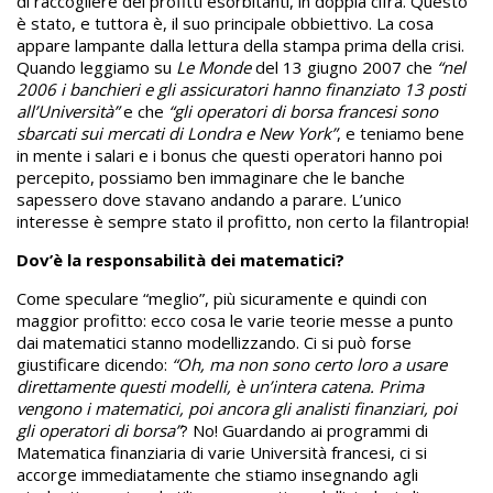
di raccogliere dei profitti esorbitanti, in doppia cifra. Questo
è stato, e tuttora è, il suo principale obbiettivo. La cosa
appare lampante dalla lettura della stampa prima della crisi.
Quando leggiamo su
Le Monde
del 13 giugno 2007 che
“nel
2006 i banchieri e gli assicuratori hanno finanziato 13 posti
all’Università”
e che
“gli operatori di borsa francesi sono
sbarcati sui mercati di Londra e New York”
, e teniamo bene
in mente i salari e i bonus che questi operatori hanno poi
percepito, possiamo ben immaginare che le banche
sapessero dove stavano andando a parare. L’unico
interesse è sempre stato il profitto, non certo la filantropia!
Dov’è la responsabilità dei matematici?
Come speculare “meglio”, più sicuramente e quindi con
maggior profitto: ecco cosa le varie teorie messe a punto
dai matematici stanno modellizzando. Ci si può forse
giustificare dicendo:
“Oh, ma non sono certo loro a usare
direttamente questi modelli, è un’intera catena. Prima
vengono i matematici, poi ancora gli analisti finanziari, poi
gli operatori di borsa”
? No! Guardando ai programmi di
Matematica finanziaria di varie Università francesi, ci si
accorge immediatamente che stiamo insegnando agli