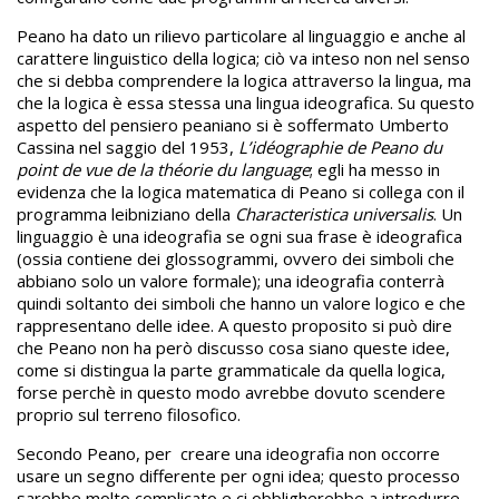
Peano ha dato un rilievo particolare al linguaggio e anche al
carattere linguistico della logica; ciò va inteso non nel senso
che si debba comprendere la logica attraverso la lingua, ma
che la logica è essa stessa una lingua ideografica. Su questo
aspetto del pensiero peaniano si è soffermato Umberto
Cassina nel saggio del 1953,
L’idéographie de Peano du
point de vue de la théorie du language
; egli ha messo in
evidenza che la logica matematica di Peano si collega con il
programma leibniziano della
Characteristica universalis
. Un
linguaggio è una ideografia se ogni sua frase è ideografica
(ossia contiene dei glossogrammi, ovvero dei simboli che
abbiano solo un valore formale); una ideografia conterrà
quindi soltanto dei simboli che hanno un valore logico e che
rappresentano delle idee. A questo proposito si può dire
che Peano non ha però discusso cosa siano queste idee,
come si distingua la parte grammaticale da quella logica,
forse perchè in questo modo avrebbe dovuto scendere
proprio sul terreno filosofico.
Secondo Peano, per creare una ideografia non occorre
usare un segno differente per ogni idea; questo processo
sarebbe molto complicato e ci obbligherebbe a introdurre