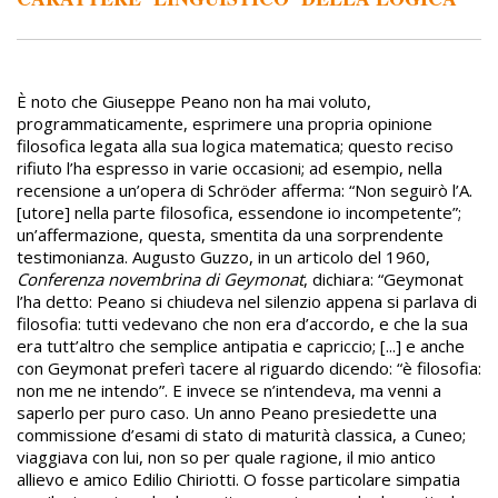
È noto che Giuseppe Peano non ha mai voluto,
programmaticamente, esprimere una propria opinione
filosofica legata alla sua logica matematica; questo reciso
rifiuto l’ha espresso in varie occasioni; ad esempio, nella
recensione a un’opera di Schröder afferma: “Non seguirò l’A.
[utore] nella parte filosofica, essendone io incompetente”;
un’affermazione, questa, smentita da una sorprendente
testimonianza. Augusto Guzzo, in un articolo del 1960,
Conferenza novembrina di Geymonat
, dichiara: “Geymonat
l’ha detto: Peano si chiudeva nel silenzio appena si parlava di
filosofia: tutti vedevano che non era d’accordo, e che la sua
era tutt’altro che semplice antipatia e capriccio; [...] e anche
con Geymonat preferì tacere al riguardo dicendo: “è filosofia:
non me ne intendo”. E invece se n’intendeva, ma venni a
saperlo per puro caso. Un anno Peano presiedette una
commissione d’esami di stato di maturità classica, a Cuneo;
viaggiava con lui, non so per quale ragione, il mio antico
allievo e amico Edilio Chiriotti. O fosse particolare simpatia