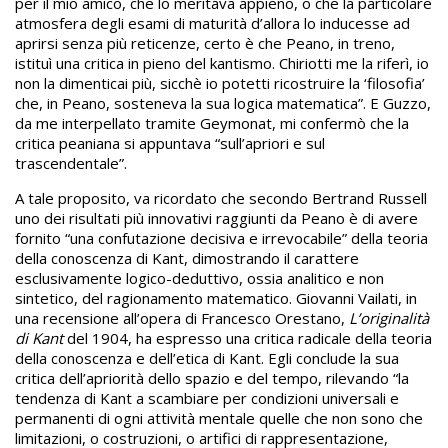
per il mio amico, che lo meritava appieno, o che la particolare
atmosfera degli esami di maturità d’allora lo inducesse ad
aprirsi senza più reticenze, certo è che Peano, in treno,
istituì una critica in pieno del kantismo. Chiriotti me la riferì, io
non la dimenticai più, sicchè io potetti ricostruire la ‘filosofia’
che, in Peano, sosteneva la sua logica matematica”. E Guzzo,
da me interpellato tramite Geymonat, mi confermò che la
critica peaniana si appuntava “sull’apriori e sul
trascendentale”.
A tale proposito, va ricordato che secondo Bertrand Russell
uno dei risultati più innovativi raggiunti da Peano è di avere
fornito “una confutazione decisiva e irrevocabile” della teoria
della conoscenza di Kant, dimostrando il carattere
esclusivamente logico-deduttivo, ossia analitico e non
sintetico, del ragionamento matematico. Giovanni Vailati, in
una recensione all’opera di Francesco Orestano,
L’originalità
di Kant
del 1904, ha espresso una critica radicale della teoria
della conoscenza e dell’etica di Kant. Egli conclude la sua
critica dell’apriorità dello spazio e del tempo, rilevando “la
tendenza di Kant a scambiare per condizioni universali e
permanenti di ogni attività mentale quelle che non sono che
limitazioni, o costruzioni, o artifici di rappresentazione,