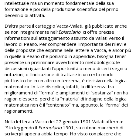
intellettuale ma un momento fondamentale della sua
formazione e poi della produzione scientifica del primo
decennio di attività.
D'altra parte il carteggio Vacca-Vailati, già pubblicato anche
se non integralmente nell’
Epistolario
, ci offre precise
informazioni sull'atteggiamento assunto da Vailati verso il
lavoro di Peano. Per comprendere l'importanza dei rilievi e
delle proposte che esprime nelle lettere a Vacca, e ancor più
in quelle a Peano che poniamo in appendice, bisogna tener
presente un preliminare avvertimento metodologico: le
discussioni riguardanti l'opportunità o meno di certi segni o
notazioni, o l'indicazione di trattare in un certo modo
piuttosto che in un altro un teorema, è decisivo nella logica
matematica. In tale disciplina, infatti, la differenza tra
miglioramenti di “forma” e ampliamenti di “sostanza” non ha
ragion d'essere, perché la “materia” di indagine della logica
matematica non è il “contenuto” ma, appunto, la “forma” dei
ragionamenti.
Nella lettera a Vacca del 27 gennaio 1901 Vailati afferma:
“Sto leggendo il
Formulario
1901, su cui non mancherò di
scrivergli appena abbia tempo. Ho visto con piacere che