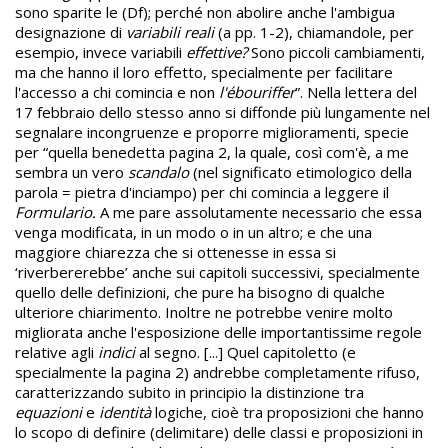
sono sparite le (Df); perché non abolire anche l'ambigua
designazione di
variabili reali
(a pp. 1-2), chiamandole, per
esempio, invece variabili
effettive?
Sono piccoli cambiamenti,
ma che hanno il loro effetto, specialmente per facilitare
l'accesso a chi comincia e non
l'ébouriffer
”.
Nella lettera del
17 febbraio dello stesso anno si diffonde più lungamente nel
segnalare incongruenze e proporre miglioramenti, specie
per “quella benedetta pagina 2, la quale, così com'è, a me
sembra un vero
scandalo
(nel significato etimologico della
parola = pietra d'inciampo) per chi comincia a leggere il
Formulario.
A
me pare assolutamente necessario che essa
venga modificata, in un modo o in un altro; e che una
maggiore chiarezza che si ottenesse in essa si
‘riverbererebbe’ anche sui capitoli successivi, specialmente
quello delle definizioni, che pure ha bisogno di qualche
ulteriore chiarimento. Inoltre ne potrebbe venire molto
migliorata anche l'esposizione delle importantissime regole
relative agli
indici
al segno. [...] Quel capitoletto (e
specialmente la pagina 2) andrebbe completamente rifuso,
caratterizzando subito in principio la distinzione tra
equazioni
e
identità
logiche, cioè tra proposizioni che hanno
lo scopo di definire (delimitare) delle classi e proposizioni in