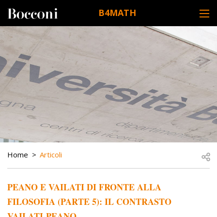
Skip to main content
B4MATH
DESK NAVIGATION
BREADCRUMB
Open
Home
Articoli
PEANO E VAILATI DI FRONTE ALLA
FILOSOFIA (PARTE 5): IL CONTRASTO
VAILATI-PEANO