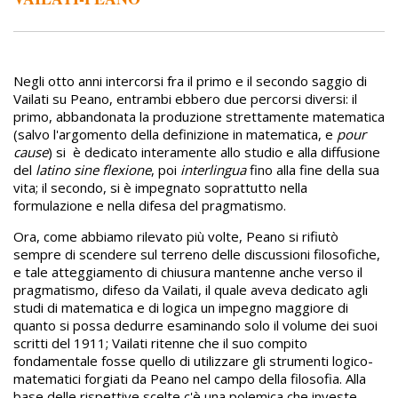
Negli otto anni intercorsi fra il primo e il secondo saggio di
Vailati su Peano, entrambi ebbero due percorsi diversi: il
primo, abbandonata la produzione strettamente matematica
(salvo l'argomento della definizione in matematica, e
pour
cause
)
si
è dedicato interamente allo studio e alla diffusione
del
latino sine flexione
, poi
interlingua
fino alla fine della sua
vita; il secondo, si è impegnato soprattutto nella
formulazione e nella difesa del pragmatismo.
Ora, come abbiamo rilevato più volte, Peano si rifiutò
sempre di scendere sul terreno delle discussioni filosofiche,
e tale atteggiamento di chiusura mantenne anche verso il
pragmatismo, difeso da Vailati, il quale aveva dedicato agli
studi di matematica e di logica un impegno maggiore di
quanto si possa dedurre esaminando solo il volume dei suoi
scritti del 1911; Vailati ritenne che il suo compito
fondamentale fosse quello di utilizzare gli strumenti logico-
matematici forgiati da Peano nel campo della filosofia. Alla
base delle rispettive scelte c'è una polemica che investe