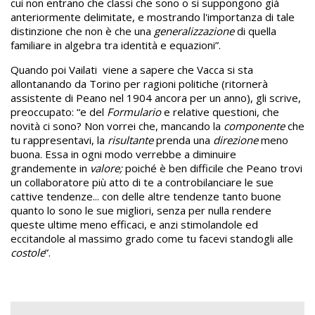
cui non entrano che classi che sono o si suppongono già
anteriormente delimitate, e mostrando l'importanza di tale
distinzione che non è che una
generalizzazione
di quella
familiare in algebra tra identità e equazioni”.
Quando poi Vailati viene a sapere che Vacca si sta
allontanando da Torino per ragioni politiche (ritornerà
assistente di Peano nel 1904 ancora per un anno), gli scrive,
preoccupato: “e del
Formulario
e relative questioni, che
novità ci sono? Non vorrei che, mancando la
componente
che
tu rappresentavi, la
risultante
prenda una
direzione
meno
buona. Essa in ogni modo verrebbe a diminuire
grandemente in
valore;
poiché è ben difficile che Peano trovi
un collaboratore più atto di te a controbilanciare le sue
cattive tendenze... con delle altre tendenze tanto buone
quanto lo sono le sue migliori, senza per nulla rendere
queste ultime meno efficaci, e anzi stimolandole ed
eccitandole al massimo grado come tu facevi standogli alle
costole
”.