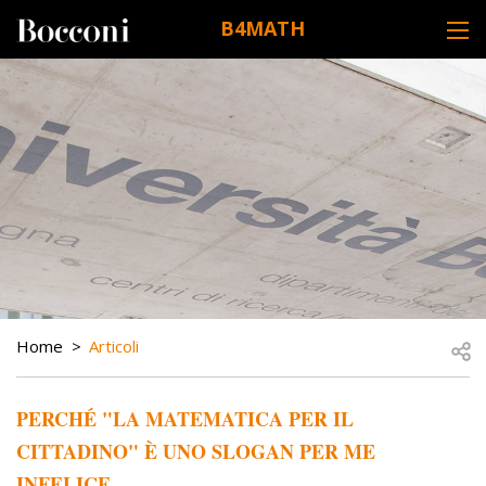
Skip to main content
B4MATH
DESK NAVIGATION
BREADCRUMB
Open
Home
Articoli
PERCHÉ "LA MATEMATICA PER IL
CITTADINO" È UNO SLOGAN PER ME
INFELICE