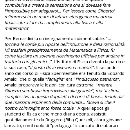
contribuiva a creare la sensazione che si dovesse fare
l'impossibile per adeguarsi… Per 'essere come Gilberto'
m'immersi in un mare di letture eterogenee ma ormai
finalizzate a fare da complemento alla fisica e alla
matematica
".
Per Bernardini fu un insegnamento indimenticabile: "
…
toccava le corde più riposte dell'intuizione e della razionalità.
Mi trasferii precipitosamente da Matematica a Fisica: fu
come lasciare un solenne ricevimento ufficiale per andare in
trattoria con gli amici...
". L'istituto di Fisica diventa la patria e
la sua casa, "
il posto dove vivevano i maestri
". Il secondo
anno del corso di Fisica Sperimentale era tenuto da Edoardo
Amaldi, che di quella "
famiglia
" era "
l'indiscusso patriarca
".
Amaldi preparava le lezioni con cura estrema, "
mentre
Gilberto sembrava improvvisare alla grande", ma "il clima
complessivo di questa doppietta di corsi di base… tenuti dai
due massimi esponenti della comunità… faceva sì che il
nostro coinvolgimento fosse totale.
" A quell'epoca gli
studenti di fisica erano meno di una decina, assistiti
quotidianamente da Ruggero (Bibi) Querzoli, allora giovane
laureato, con il ruolo di "pedagogo" incaricato di elaborare