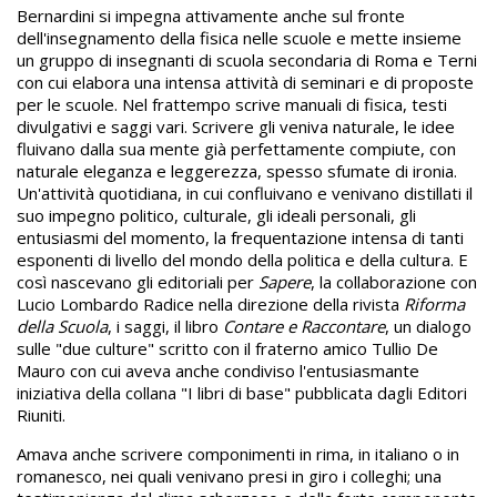
Bernardini si impegna attivamente anche sul fronte
dell'insegnamento della fisica nelle scuole e mette insieme
un gruppo di insegnanti di scuola secondaria di Roma e Terni
con cui elabora una intensa attività di seminari e di proposte
per le scuole. Nel frattempo scrive manuali di fisica, testi
divulgativi e saggi vari. Scrivere gli veniva naturale, le idee
fluivano dalla sua mente già perfettamente compiute, con
naturale eleganza e leggerezza, spesso sfumate di ironia.
Un'attività quotidiana, in cui confluivano e venivano distillati il
suo impegno politico, culturale, gli ideali personali, gli
entusiasmi del momento, la frequentazione intensa di tanti
esponenti di livello del mondo della politica e della cultura. E
così nascevano gli editoriali per
Sapere
, la collaborazione con
Lucio Lombardo Radice nella direzione della rivista
Riforma
della Scuola
, i saggi, il libro
Contare e Raccontare
, un dialogo
sulle "due culture" scritto con il fraterno amico Tullio De
Mauro con cui aveva anche condiviso l'entusiasmante
iniziativa della collana "I libri di base" pubblicata dagli Editori
Riuniti.
Amava anche scrivere componimenti in rima, in italiano o in
romanesco, nei quali venivano presi in giro i colleghi; una