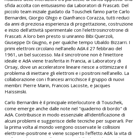
sfida accolta con entusiasmo dai Laboratori di Frascati. Del
piccolo team iniziale guidato da Touschek fanno parte Carlo
Bernardini, Giorgio Ghigo e Gianfranco Corazza, tutti reduci
da anni di preziosa esperienza di progettazione, costruzione
e inizio dell'attività sperimentale con l'elettrosincrotrone di
Frascati. A loro ben presto si uniranno Bibi Querzoli,
Giuseppe Di Giugno, e per qualche tempo Ubaldo Bizzarri. I
primi elettroni circolano nell'anello AdA il 27 febbraio del
1961, un bel successo. Ma il sincrotrone non è l'iniettore
ideale e AdA viene trasferita in Francia, ai Laboratory di
Orsay, dove un acceleratore lineare riesce a ottimizzare il
problema di iniettare gli elettroni e i positroni nell'anello. La
collaborazione con i francesi arricchisce il gruppo di nuovi
membri: Pierre Marin, Francois Lacoste, e Jacques
Haïssinski.
Carlo Bernardini è il principale interlocutore di Touschek,
come emerge anche dalle note nel "quaderno di bordo" di
AdA. Contribuisce in modo essenziale all'identificazione di
alcuni problemi e suggerisce delle tecniche per superarli. Per
la prima volta al mondo vengono osservate le collisioni
elettrone-positrone e viene scoperto l'effetto AdA: la vita di