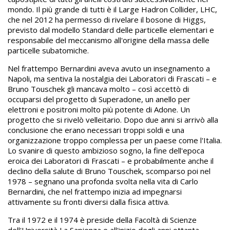
mondo. Il più grande di tutti è il Large Hadron Collider, LHC,
che nel 2012 ha permesso di rivelare il bosone di Higgs,
previsto dal modello Standard delle particelle elementari e
responsabile del meccanismo all'origine della massa delle
particelle subatomiche.
Nel frattempo Bernardini aveva avuto un insegnamento a
Napoli, ma sentiva la nostalgia dei Laboratori di Frascati – e
Bruno Touschek gli mancava molto – così accettò di
occuparsi del progetto di Superadone, un anello per
elettroni e positroni molto più potente di Adone. Un
progetto che si rivelò velleitario. Dopo due anni si arrivò alla
conclusione che erano necessari troppi soldi e una
organizzazione troppo complessa per un paese come l'Italia.
Lo svanire di questo ambizioso sogno, la fine dell'epoca
eroica dei Laboratori di Frascati – e probabilmente anche il
declino della salute di Bruno Touschek, scomparso poi nel
1978 – segnano una profonda svolta nella vita di Carlo
Bernardini, che nel frattempo inizia ad impegnarsi
attivamente su fronti diversi dalla fisica attiva.
Tra il 1972 e il 1974 è preside della Facoltà di Scienze