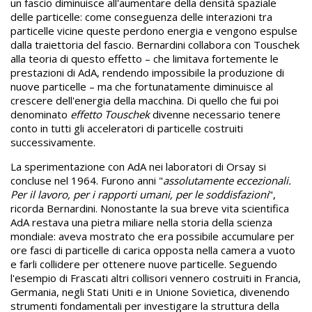
un fascio diminuisce all'aumentare della densità spaziale
delle particelle: come conseguenza delle interazioni tra
particelle vicine queste perdono energia e vengono espulse
dalla traiettoria del fascio. Bernardini collabora con Touschek
alla teoria di questo effetto – che limitava fortemente le
prestazioni di AdA, rendendo impossibile la produzione di
nuove particelle – ma che fortunatamente diminuisce al
crescere dell'energia della macchina. Di quello che fui poi
denominato
effetto Touschek
divenne necessario tenere
conto in tutti gli acceleratori di particelle costruiti
successivamente.
La sperimentazione con AdA nei laboratori di Orsay si
concluse nel 1964. Furono anni "
assolutamente eccezionali.
Per il lavoro, per i rapporti umani, per le soddisfazioni
",
ricorda Bernardini. Nonostante la sua breve vita scientifica
AdA restava una pietra miliare nella storia della scienza
mondiale: aveva mostrato che era possibile accumulare per
ore fasci di particelle di carica opposta nella camera a vuoto
e farli collidere per ottenere nuove particelle. Seguendo
l'esempio di Frascati altri collisori vennero costruiti in Francia,
Germania, negli Stati Uniti e in Unione Sovietica, divenendo
strumenti fondamentali per investigare la struttura della