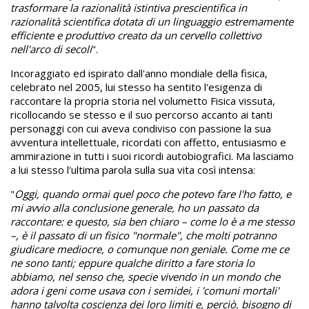
trasformare la razionalità istintiva prescientifica in
razionalità scientifica dotata di un linguaggio estremamente
efficiente e produttivo creato da un cervello collettivo
nell'arco di secoli
".
Incoraggiato ed ispirato dall'anno mondiale della fisica,
celebrato nel 2005, lui stesso ha sentito l'esigenza di
raccontare la propria storia nel volumetto Fisica vissuta,
ricollocando se stesso e il suo percorso accanto ai tanti
personaggi con cui aveva condiviso con passione la sua
avventura intellettuale, ricordati con affetto, entusiasmo e
ammirazione in tutti i suoi ricordi autobiografici. Ma lasciamo
a lui stesso l'ultima parola sulla sua vita così intensa:
"
Oggi, quando ormai quel poco che potevo fare l'ho fatto, e
mi avvio alla conclusione generale, ho un passato da
raccontare: e questo, sia ben chiaro – come lo è a me stesso
–, è il passato di un fisico "normale", che molti potranno
giudicare mediocre, o comunque non geniale. Come me ce
ne sono tanti; eppure qualche diritto a fare storia lo
abbiamo, nel senso che, specie vivendo in un mondo che
adora i geni come usava con i semidei, i 'comuni mortali'
hanno talvolta coscienza dei loro limiti e, perciò, bisogno di