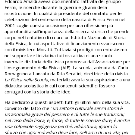
Edoardo Amaldi aveva documentato l'attività del gruppo
Fermi, le ricerche durante la guerra e gli anni della
ricostruzione. In qualità di presidente del comitato per le
celebrazioni del centenario della nascita di Enrico Fermi nel
2001 coglie questa occasione per una riflessione più
approfondita sull'importanza della ricerca storica che prende
corpo nel tentativo di creare un Istituto Nazionale di Storia
della Fisica, le cui aspettative di finanziamento svaniscono
con il ministero Moratti. Tuttavia si prodigò con entusiasmo
nel supportare l'iniziativa tuttora attiva di una scuola
invernale di storia della fisica promossa dall'Associazione per
l'Insegnamento della Fisica (AIF). La scuola, animata da Carla
Romagnino affiancata da Rita Serafini, direttrice della rivista
La Fisica nella Scuola
, materializzava la sua aspirazione a una
didattica scolastica in cui i contenuti scientifici fossero
coniugati con la storia delle idee.
Ha dedicato a questi aspetti tutti gli ultimi anni della sua vita,
convinto del fatto che "
un settore culturale senza storia è
un'anomalia grave del pensiero e di tutte le sue tradizioni;
nel caso della fisica, e, forse, di tutte le scienze dure, è anche
una colpevole negligenza perché, addirittura, ignora lo
sforzo che ogni individuo deve fare, nell'arco di una vita, per