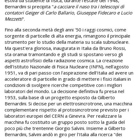
estiva da studente di fisica, durante l'estate del 1948,
Bernardini si precipita "
a cacciare il naso tra i telescopi di
contatori Geiger di Carlo Ballario, Giuseppe Fidecaro e Lucio
Mezzetti
".
Fino alla seconda metà degli anni '50 i raggi cosmici, come
sorgente di particelle di alta energia, rimangono il principale
strumento per lo studio della materia su scala subnucleare.
Ma quest'era gloriosa, inaugurata in Italia da Bruno Rossi,
sta oramai tramontando e gli studi si spostano verso gli
aspetti astrofisici della radiazione cosmica. La creazione
dell'Istituto Nazionale di Fisica Nucleare (INFN), nell'agosto
1951, va di pari passo con l'aspirazione dell'Italia ad avere un
acceleratore di particelle in grado di mettere i fisici italiani in
condizioni di svolgere ricerche competitive con i migliori
laboratori del mondo. La decisione definitiva fu presa nel
1953, sulla base di un progetto esposto da Gilberto
Bernardini. Si decise per un elettrosincrotrone, una macchina
complementare rispetto al protosincrotrone previsto per i
laboratori europei del CERN a Ginevra. Per realizzare la
macchina fu costituito un gruppo posto sotto la guida del
poco più che trentenne Giorgio Salvini. Insieme a Gilberto
Bernardini, Salvini andò in giro per l'Italia alla ricerca "dei