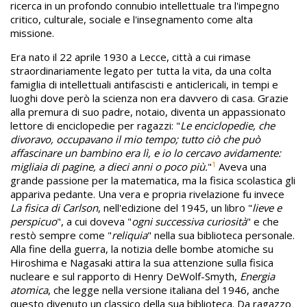
ricerca in un profondo connubio intellettuale tra l'impegno
critico, culturale, sociale e l'insegnamento come alta
missione.
Era nato il 22 aprile 1930 a Lecce, città a cui rimase
straordinariamente legato per tutta la vita, da una colta
famiglia di intellettuali antifascisti e anticlericali, in tempi e
luoghi dove però la scienza non era davvero di casa. Grazie
alla premura di suo padre, notaio, diventa un appassionato
lettore di enciclopedie per ragazzi: "
Le enciclopedie, che
divoravo, occupavano il mio tempo; tutto ciò che può
affascinare un bambino era lì, e io lo cercavo avidamente:
1
migliaia di pagine, a dieci anni o poco più.
"
Aveva una
grande passione per la matematica, ma la fisica scolastica gli
appariva pedante. Una vera e propria rivelazione fu invece
La fisica di Carlson
, nell'edizione del 1945, un libro "
lieve e
perspicuo
", a cui doveva "
ogni successiva curiosità
" e che
restò sempre come "
reliquia
" nella sua biblioteca personale.
Alla fine della guerra, la notizia delle bombe atomiche su
Hiroshima e Nagasaki attira la sua attenzione sulla fisica
nucleare e sul rapporto di Henry DeWolf-Smyth,
Energia
atomica
, che legge nella versione italiana del 1946, anche
questo divenuto un classico della sua biblioteca. Da ragazzo