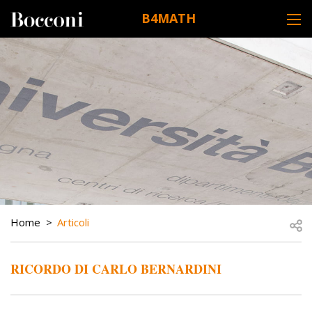
Skip to main content
B4MATH
DESK NAVIGATION
BREADCRUMB
Open
Home
Articoli
RICORDO DI CARLO BERNARDINI