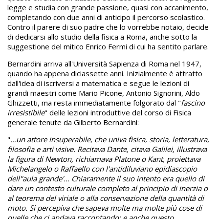
legge e studia con grande passione, quasi con accanimento,
completando con due anni di anticipo il percorso scolastico.
Contro il parere di suo padre che lo vorrebbe notaio, decide
di dedicarsi allo studio della fisica a Roma, anche sotto la
suggestione del mitico Enrico Fermi di cui ha sentito parlare.
Bernardini arriva all'Università Sapienza di Roma nel 1947,
quando ha appena diciassette anni. Inizialmente è attratto
dall'idea di iscriversi a matematica e segue le lezioni di
grandi maestri come Mario Picone, Antonio Signorini, Aldo
Ghizzetti, ma resta immediatamente folgorato dal "
fascino
irresistibile
" delle lezioni introduttive del corso di Fisica
generale tenute da Gilberto Bernardini:
"
…un attore insuperabile, che univa fisica, storia, letteratura,
filosofia e arti visive. Recitava Dante, citava Galilei, illustrava
la figura di Newton, richiamava Platone o Kant, proiettava
Michelangelo o Raffaello con l'antidiluviano epidiascopio
dell''aula grande'… Chiaramente il suo intento era quello di
dare un contesto culturale completo al principio di inerzia o
al teorema del viriale o alla conservazione della quantità di
moto. Si percepiva che sapeva molte ma molte più cose di
quelle che ci andava raccontando; e anche questo