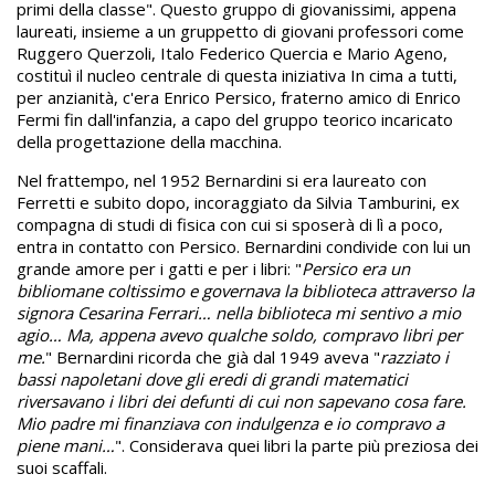
primi della classe". Questo gruppo di giovanissimi, appena
laureati, insieme a un gruppetto di giovani professori come
Ruggero Querzoli, Italo Federico Quercia e Mario Ageno,
costituì il nucleo centrale di questa iniziativa In cima a tutti,
per anzianità, c'era Enrico Persico, fraterno amico di Enrico
Fermi fin dall'infanzia, a capo del gruppo teorico incaricato
della progettazione della macchina.
Nel frattempo, nel 1952 Bernardini si era laureato con
Ferretti e subito dopo, incoraggiato da Silvia Tamburini, ex
compagna di studi di fisica con cui si sposerà di lì a poco,
entra in contatto con Persico. Bernardini condivide con lui un
grande amore per i gatti e per i libri: "
Persico era un
bibliomane coltissimo e governava la biblioteca attraverso la
signora Cesarina Ferrari… nella biblioteca mi sentivo a mio
agio… Ma, appena avevo qualche soldo, compravo libri per
me.
" Bernardini ricorda che già dal 1949 aveva "
razziato i
bassi napoletani dove gli eredi di grandi matematici
riversavano i libri dei defunti di cui non sapevano cosa fare.
Mio padre mi finanziava con indulgenza e io compravo a
piene mani…
". Considerava quei libri la parte più preziosa dei
suoi scaffali.