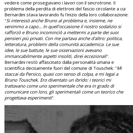
vedere come proseguivano i lavori con il sincrotrone. Il
problema della perdita di elettroni del fascio circolante a cui
Bernardini stava lavorando fu l'inizio della loro collaborazione:
"
Si interessò anche Bruno al problema e, insieme, ne
venimmo a capo… In quell'occasione il nostro sodalizio si
rafforzò e Bruno incominciò a mettermi a parte dei suoi
pensieri più privati. Con me parlava anche d'altro: politica,
letteratura, problemi della comunità accademica. Le sue
idee, le sue battute, le sue osservazioni avevano
immancabilmente aspetti insoliti, direi eccezionali
".
Bernardini restò affascinato dalla personalità umana e
scientifica decisamente fuori del comune di Touschek: "
Mi
staccai da Persico, quasi con senso di colpa, e mi legai a
Bruno Touschek. Ero diventato un ibrido: i teorici mi
trattavano come uno sperimentale che era in grado di
comunicare con loro, gli sperimentali come un teorico che
progettava esperimenti
".