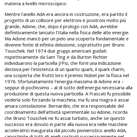
materia a livello microscopico.
Mentre l'anello AdA era ancora in costruzione, era partito il
progetto di un collisore per elettroni e positroni molto più
grande, Adone, che, dopo il prologo con AdA, avrebbe
definitivamente lanciato l'Italia nella fisica delle alte energie.
Ma Adone mancò per un pelo una scoperta fondamentale e
divenne fonte di infinita delusione, soprattutto per Bruno
Touschek. Nel 1974 due gruppi americani guidati
rispettivamente da Sam Ting e da Burton Richter
individuarono la particella J/Psi, che fornì una indicazione
decisiva per l'esistenza di un quarto quark, il quark charm,
una scoperta che fruttò loro il premio Nobel per la fisica nel
1976. Sfortunatamente l'energia massima di Adone era –
seppur di pochissimo – al di sotto dell'energia necessaria alla
produzione di questa nuova particella. A Frascati fu possibile
vederla solo forzando la macchina, ma fu una magra e assai
amara consolazione. Bernardini, che era responsabile del
coordinamento dell'attività sperimentale su Adone, ricorda
che Bruno Touschek ne fu assai turbato, anche se questo
successo era dovuto in parte alla nuova era nelle macchine
acceleratrici inaugurata dal piccolo pionieristico anello AdA,
capostipite di tutti gli anelli costruiti successivamente nel