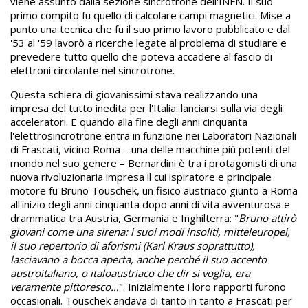
viene assunto dalla sezione sincrotrone dell'INFN. Il suo
primo compito fu quello di calcolare campi magnetici. Mise a
punto una tecnica che fu il suo primo lavoro pubblicato e dal
'53 al '59 lavorò a ricerche legate al problema di studiare e
prevedere tutto quello che poteva accadere al fascio di
elettroni circolante nel sincrotrone.
Questa schiera di giovanissimi stava realizzando una
impresa del tutto inedita per l'Italia: lanciarsi sulla via degli
acceleratori. E quando alla fine degli anni cinquanta
l'elettrosincrotrone entra in funzione nei Laboratori Nazionali
di Frascati, vicino Roma – una delle macchine più potenti del
mondo nel suo genere – Bernardini è tra i protagonisti di una
nuova rivoluzionaria impresa il cui ispiratore e principale
motore fu Bruno Touschek, un fisico austriaco giunto a Roma
all'inizio degli anni cinquanta dopo anni di vita avventurosa e
drammatica tra Austria, Germania e Inghilterra: "
Bruno attirò
giovani come una sirena: i suoi modi insoliti, mitteleuropei,
il suo repertorio di aforismi (Karl Kraus soprattutto),
lasciavano a bocca aperta, anche perché il suo accento
austroitaliano, o italoaustriaco che dir si voglia, era
veramente pittoresco…
". Inizialmente i loro rapporti furono
occasionali. Touschek andava di tanto in tanto a Frascati per