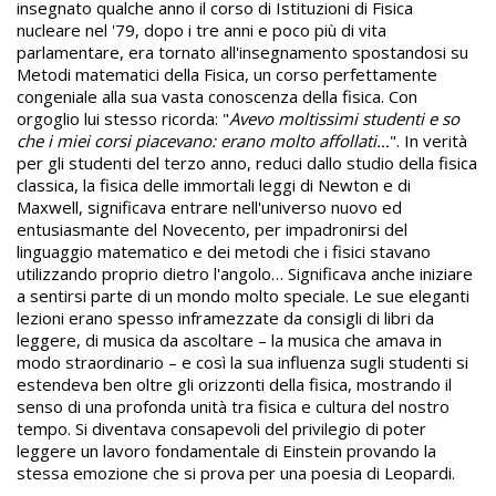
insegnato qualche anno il corso di Istituzioni di Fisica
nucleare nel '79, dopo i tre anni e poco più di vita
parlamentare, era tornato all'insegnamento spostandosi su
Metodi matematici della Fisica, un corso perfettamente
congeniale alla sua vasta conoscenza della fisica. Con
orgoglio lui stesso ricorda: "
Avevo moltissimi studenti e so
che i miei corsi piacevano: erano molto affollati…
". In verità
per gli studenti del terzo anno, reduci dallo studio della fisica
classica, la fisica delle immortali leggi di Newton e di
Maxwell, significava entrare nell'universo nuovo ed
entusiasmante del Novecento, per impadronirsi del
linguaggio matematico e dei metodi che i fisici stavano
utilizzando proprio dietro l'angolo… Significava anche iniziare
a sentirsi parte di un mondo molto speciale. Le sue eleganti
lezioni erano spesso inframezzate da consigli di libri da
leggere, di musica da ascoltare – la musica che amava in
modo straordinario – e così la sua influenza sugli studenti si
estendeva ben oltre gli orizzonti della fisica, mostrando il
senso di una profonda unità tra fisica e cultura del nostro
tempo. Si diventava consapevoli del privilegio di poter
leggere un lavoro fondamentale di Einstein provando la
stessa emozione che si prova per una poesia di Leopardi.