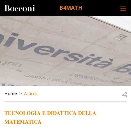
Skip to main content
B4MATH
DESK NAVIGATION
BREADCRUMB
Open
Home
Articoli
TECNOLOGIA E DIDATTICA DELLA
MATEMATICA