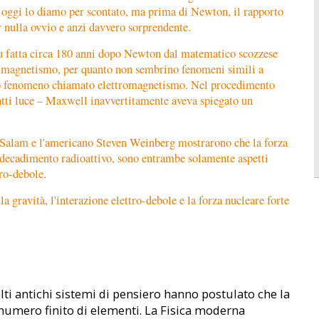
Noi oggi lo diamo per scontato, ma prima di Newton, il rapporto
er nulla ovvio e anzi davvero sorprendente.
 fu fatta circa 180 anni dopo Newton dal matematico scozzese
 magnetismo, per quanto non sembrino fenomeni simili a
golo fenomeno chiamato elettromagnetismo. Nel procedimento
atti luce – Maxwell inavvertitamente aveva spiegato un
 Salam e l'americano Steven Weinberg mostrarono che la forza
l decadimento radioattivo, sono entrambe solamente aspetti
tro-debole.
la gravità, l'interazione elettro-debole e la forza nucleare forte
ti antichi sistemi di pensiero hanno postulato che la
 numero finito di elementi. La Fisica moderna