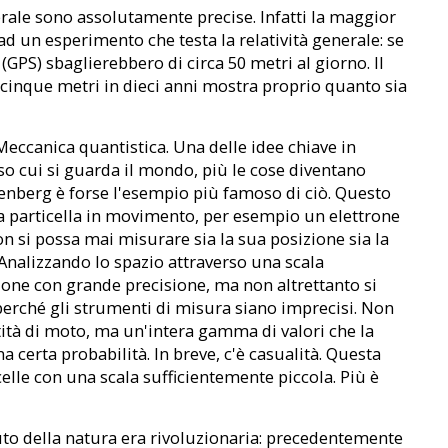
nerale sono assolutamente precise. Infatti la maggior
d un esperimento che testa la relatività generale: se
 (GPS) sbaglierebbero di circa 50 metri al giorno. Il
 cinque metri in dieci anni mostra proprio quanto sia
 Meccanica quantistica. Una delle idee chiave in
rso cui si guarda il mondo, più le cose diventano
senberg è forse l'esempio più famoso di ciò. Questo
na particella in movimento, per esempio un elettrone
n si possa mai misurare sia la sua posizione sia la
 Analizzando lo spazio attraverso una scala
ione con grande precisione, ma non altrettanto si
perché gli strumenti di misura siano imprecisi. Non
ità di moto, ma un'intera gamma di valori che la
erta probabilità. In breve, c'è casualità. Questa
lle con una scala sufficientemente piccola. Più è
suto della natura era rivoluzionaria: precedentemente