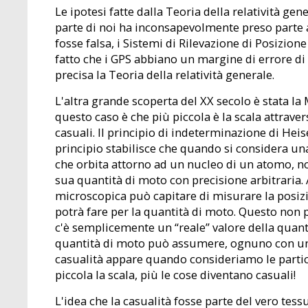
Le ipotesi fatte dalla Teoria della relatività ge
parte di noi ha inconsapevolmente preso parte a
fosse falsa, i Sistemi di Rilevazione di Posizione
fatto che i GPS abbiano un margine di errore di
precisa la Teoria della relatività generale.
L'altra grande scoperta del XX secolo è stata la
questo caso è che più piccola è la scala attrave
casuali. Il principio di indeterminazione di Hei
principio stabilisce che quando si considera u
che orbita attorno ad un nucleo di un atomo, no
sua quantità di moto con precisione arbitraria.
microscopica può capitare di misurare la posiz
potrà fare per la quantità di moto. Questo non 
c'è semplicemente un “reale” valore della quant
quantità di moto può assumere, ognuno con una c
casualità appare quando consideriamo le partice
piccola la scala, più le cose diventano casuali!
L'idea che la casualità fosse parte del vero tes