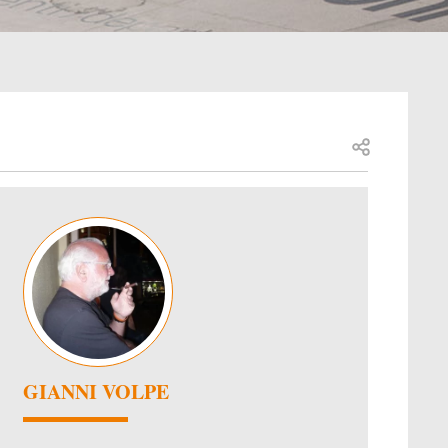
Open share
Image
GIANNI VOLPE