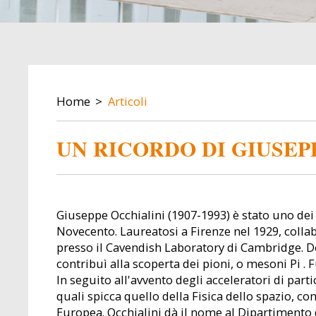
BREADCRUMB
Home
Articoli
UN RICORDO DI GIUSEP
Giuseppe Occhialini (1907-1993) è stato uno dei 
Novecento. Laureatosi a Firenze nel 1929, colla
presso il Cavendish Laboratory di Cambridge. D
contribuì alla scoperta dei pioni, o mesoni Pi . F
In seguito all'avvento degli acceleratori di parti
quali spicca quello della Fisica dello spazio, c
Europea. Occhialini dà il nome al Dipartimento d