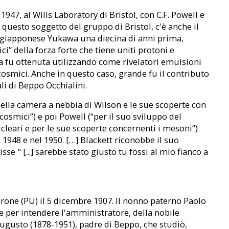
 1947, al Wills Laboratory di Bristol, con C.F. Powell e
 questo soggetto del gruppo di Bristol, c'è anche il
o giapponese Yukawa una diecina di anni prima,
ci” della forza forte che tiene uniti protoni e
a fu ottenuta utilizzando come rivelatori emulsioni
cosmici. Anche in questo caso, grande fu il contributo
ali di Beppo Occhialini.
della camera a nebbia di Wilson e le sue scoperte con
cosmici”) e poi Powell (“per il suo sviluppo del
cleari e per le sue scoperte concernenti i mesoni”)
 1948 e nel 1950. […] Blackett riconobbe il suo
isse " [...] sarebbe stato giusto tu fossi al mio fianco a
one (PU) il 5 dicembre 1907. Il nonno paterno Paolo
he per intendere l'amministratore, della nobile
i Augusto (1878-1951), padre di Beppo, che studiò,