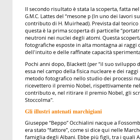
Il secondo risultato è stata la scoperta, fatta nel
G.M.C. Lattes del “mesone p (In uno dei lavori su
contributo di H. Muirhead). Prevista dal teoric
questa è la prima scoperta di particelle “portatri
neutroni nei nuclei degli atomi. Questa scopert
fotografiche esposte in alta montagna ai raggi 
dell'intuito e delle raffinate capacità speriment
Pochi anni dopo, Blackett (per “il suo sviluppo 
essa nel campo della fisica nucleare e dei raggi 
metodo fotografico nello studio dei processi nu
ricevettero il premio Nobel, rispettivamente nel
contributo e, nel ritirare il premio Nobel, gli scr
Stoccolma".
Gli illustri antenati marchigiani
Giuseppe “Beppo” Occhialini nacque a Fossombr
era stato “fattore”, come si dice qui nelle Marc
famiglia degli Albani. Ebbe più figli, tra i qual