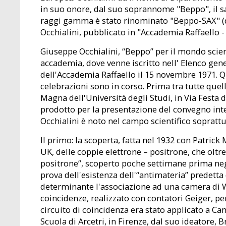
in suo onore, dal suo soprannome "Beppo", il sat
raggi gamma è stato rinominato "Beppo-SAX" (d
Occhialini, pubblicato in "Accademia Raffaello - A
Giuseppe Occhialini, “Beppo” per il mondo scien
accademia, dove venne iscritto nell' Elenco gen
dell'Accademia Raffaello il 15 novembre 1971. Qu
celebrazioni sono in corso. Prima tra tutte quell
Magna dell'Università degli Studi, in Via Festa
prodotto per la presentazione del convegno int
Occhialini è noto nel campo scientifico soprattu
Il primo: la scoperta, fatta nel 1932 con Patrick
UK, delle coppie elettrone – positrone, che oltre
positrone”, scoperto poche settimane prima negl
prova dell'esistenza dell'“antimateria” predetta 
determinante l'associazione ad una camera di Wi
coincidenze, realizzato con contatori Geiger, p
circuito di coincidenza era stato applicato a Ca
Scuola di Arcetri, in Firenze, dal suo ideatore, 