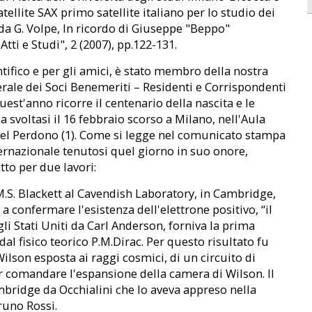
ellite SAX primo satellite italiano per lo studio dei
a G. Volpe, In ricordo di Giuseppe "Beppo"
tti e Studi", 2 (2007), pp.122-131.
tifico e per gli amici, è stato membro della nostra
erale dei Soci Benemeriti – Residenti e Corrispondenti
est'anno ricorre il centenario della nascita e le
a svoltasi il 16 febbraio scorso a Milano, nell'Aula
 del Perdono (1). Come si legge nel comunicato stampa
ernazionale tenutosi quel giorno in suo onore,
tto per due lavori:
 M.S. Blackett al Cavendish Laboratory, in Cambridge,
 a confermare l'esistenza dell'elettrone positivo, “il
i Stati Uniti da Carl Anderson, forniva la prima
dal fisico teorico P.M.Dirac. Per questo risultato fu
lson esposta ai raggi cosmici, di un circuito di
er comandare l'espansione della camera di Wilson. Il
mbridge da Occhialini che lo aveva appreso nella
Bruno Rossi.