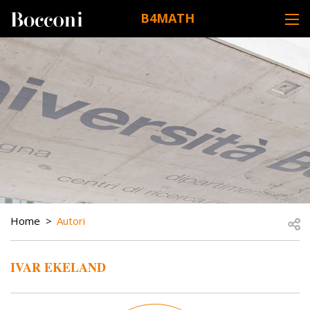
Skip to main content
B4MATH
DESK NAVIGATION
BREADCRUMB
Open
Home
Autori
IVAR EKELAND