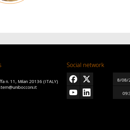
s
Social network
8/08/
ffa n. 11, Milan 20136 (ITALY)
istem@unibocconi.it
09: