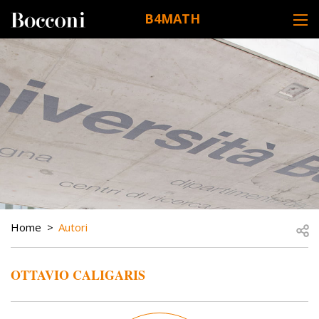
Skip to main content
B4MATH
DESK NAVIGATION
BREADCRUMB
Open
Home
Autori
OTTAVIO CALIGARIS