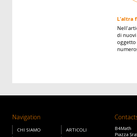
L'altra
Nell'art
di nuovi
oggetto 
numerosi
Navigation
Contact
B4Math
CHI SIAMO
ARTICOLI
Piazza Sra