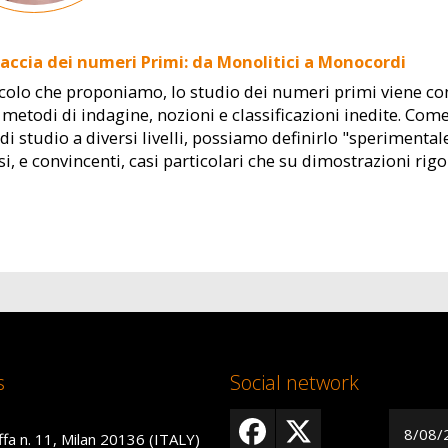
 faccia dei numeri Primi: da Monolitici a Monocordi
icolo che proponiamo, lo studio dei numeri primi viene co
 metodi di indagine, nozioni e classificazioni inedite. Com
di studio a diversi livelli, possiamo definirlo "sperimental
, e convincenti, casi particolari che su dimostrazioni rigo
s
Social network
8/08/
ffa n. 11, Milan 20136 (ITALY)