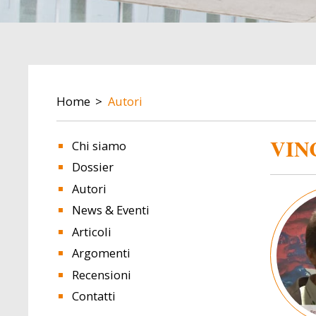
BREADCRUMB
Home
Autori
VIN
Chi siamo
Dossier
Autori
Image
News & Eventi
Articoli
Argomenti
Recensioni
Contatti