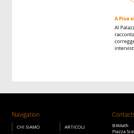
A Pisa s
Al Palaz
racconta
corregge
intervis
Navigation
Contact
B4Math
CHI SIAMO
ARTICOLI
Piazza Sra