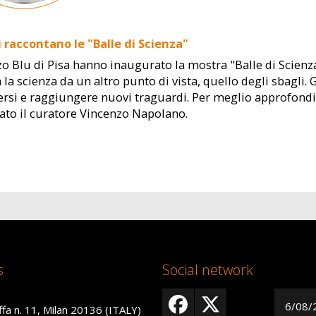
i raccontano le "Balle di Scienza"
zo Blu di Pisa hanno inaugurato la mostra "Balle di Scienza
 la scienza da un altro punto di vista, quello degli sbagli
rsi e raggiungere nuovi traguardi. Per meglio approfondi
tato il curatore Vincenzo Napolano.
s
Social network
6/08/
ffa n. 11, Milan 20136 (ITALY)