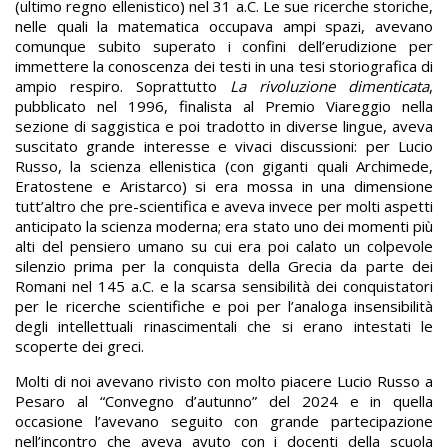
(ultimo regno ellenistico) nel 31 a.C. Le sue ricerche storiche,
nelle quali la matematica occupava ampi spazi, avevano
comunque subito superato i confini dell’erudizione per
immettere la conoscenza dei testi in una tesi storiografica di
ampio respiro. Soprattutto
La rivoluzione dimenticata
,
pubblicato nel 1996, finalista al Premio Viareggio nella
sezione di saggistica e poi tradotto in diverse lingue, aveva
suscitato grande interesse e vivaci discussioni: per Lucio
Russo, la scienza ellenistica (con giganti quali Archimede,
Eratostene e Aristarco) si era mossa in una dimensione
tutt’altro che pre-scientifica e aveva invece per molti aspetti
anticipato la scienza moderna; era stato uno dei momenti più
alti del pensiero umano su cui era poi calato un colpevole
silenzio prima per la conquista della Grecia da parte dei
Romani nel 145 a.C. e la scarsa sensibilità dei conquistatori
per le ricerche scientifiche e poi per l’analoga insensibilità
degli intellettuali rinascimentali che si erano intestati le
scoperte dei greci.
Molti di noi avevano rivisto con molto piacere Lucio Russo a
Pesaro al “Convegno d’autunno” del 2024 e in quella
occasione l’avevano seguito con grande partecipazione
nell’incontro che aveva avuto con i docenti della scuola