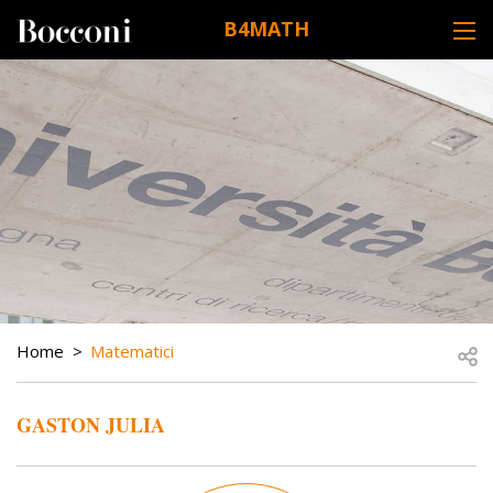
Skip to main content
B4MATH
DESK NAVIGATION
BREADCRUMB
Open
Home
Matematici
GASTON JULIA