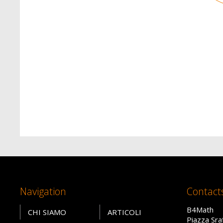
Navigation
Contact
B4Math
CHI SIAMO
ARTICOLI
Piazza Sra