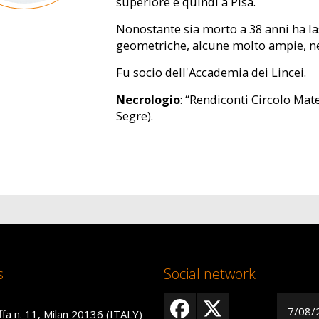
superiore e quindi a Pisa.
Nonostante sia morto a 38 anni ha l
geometriche, alcune molto ampie, ne
Fu socio dell'Accademia dei Lincei.
Necrologio
: “Rendiconti Circolo Mat
Segre).
s
Social network
7/08/
ffa n. 11, Milan 20136 (ITALY)