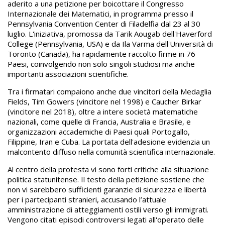
aderito a una petizione per boicottare il Congresso
Internazionale dei Matematici, in programma presso il
Pennsylvania Convention Center di Filadelfia dal 23 al 30
luglio. L'iniziativa, promossa da Tarik Aougab dell'Haverford
College (Pennsylvania, USA) e da Ila Varma dell'Università di
Toronto (Canada), ha rapidamente raccolto firme in 76
Paesi, coinvolgendo non solo singoli studiosi ma anche
importanti associazioni scientifiche.
Tra i firmatari compaiono anche due vincitori della Medaglia
Fields, Tim Gowers (vincitore nel 1998) e Caucher Birkar
(vincitore nel 2018), oltre a intere società matematiche
nazionali, come quelle di Francia, Australia e Brasile, e
organizzazioni accademiche di Paesi quali Portogallo,
Filippine, Iran e Cuba. La portata dell'adesione evidenzia un
malcontento diffuso nella comunità scientifica internazionale.
Al centro della protesta vi sono forti critiche alla situazione
politica statunitense. Il testo della petizione sostiene che
non vi sarebbero sufficienti garanzie di sicurezza e libertà
per i partecipanti stranieri, accusando l’attuale
amministrazione di atteggiamenti ostili verso gli immigrati.
Vengono citati episodi controversi legati all'operato delle