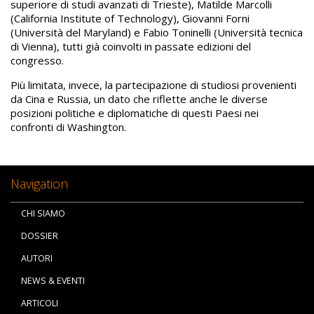
superiore di studi avanzati di Trieste), Matilde Marcolli
(California Institute of Technology), Giovanni Forni
(Università del Maryland) e Fabio Toninelli (Università tecnica
di Vienna), tutti già coinvolti in passate edizioni del
congresso.
Più limitata, invece, la partecipazione di studiosi provenienti
da Cina e Russia, un dato che riflette anche le diverse
posizioni politiche e diplomatiche di questi Paesi nei
confronti di Washington.
Navigation
CHI SIAMO
DOSSIER
AUTORI
NEWS & EVENTI
ARTICOLI