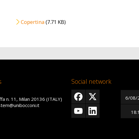
File
Copertina
(7.71 KB)
s
Social network
6/08/
ffa n. 11, Milan 20136 (ITALY)
istem@unibocconi.it
18: