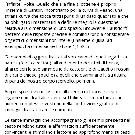
``infinite'' volte. Quello che alla fine si ottiene è proprio
l'insieme di Cantor. Incontriamo poi la curva di Peano, una
strana curva che tocca tutti i punti di un dato quadrato e che
ha obbligato i matematici a definire meglio la questione
relativa alla dimensione di uno spazio. Brouwer e Hausdorff
dettero delle risposte precise e cominciarono a considerare
oggetti di dimensioni non intere (l'insieme di Julia, ad
esempio, ha dimensione frattale 1,152...).
Gli esempi di oggetti frattali si sprecano: da quelli legati alla
natura (felci, cavolfiori), all'andamento dei titoli di borsa,
all'arte con le sue simmetrie (la cattedrale di Gaudì o i rosoni
di alcune chiese gotiche) a quelli che esaminano la struttura
di parti del nostro corpo (cervello, polmoni).
Ampio spazio viene lasciato alla teoria del caos e al suo
legame con i frattali e viene sottolineata l'importanza che i
numeri complessi rivestono nella costruzione grafica di
immagini frattali tramite computer.
Le tante immagini che accompagnano gli esempi presenti nel
testo rendono tutte le affermazioni sufficientemente
convincenti e stimolano il lettore ad approfondimenti su testi