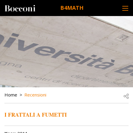
Skip to main content
B4MATH
DESK NAVIGATION
BREADCRUMB
Open
Home
Recensioni
I FRATTALI A FUMETTI