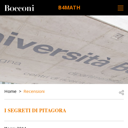
Skip to main content
B4MATH
DESK NAVIGATION
BREADCRUMB
Open
Home
Recensioni
I SEGRETI DI PITAGORA