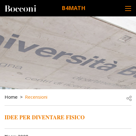
Skip to main content
B4MATH
DESK NAVIGATION
BREADCRUMB
Open
Home
Recensioni
IDEE PER DIVENTARE FISICO