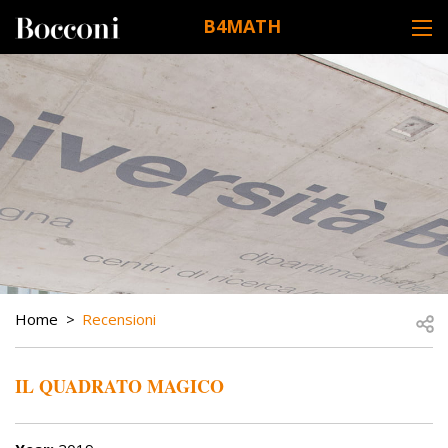
Skip to main content
B4MATH
DESK NAVIGATION
BREADCRUMB
Open
Home
Recensioni
IL QUADRATO MAGICO