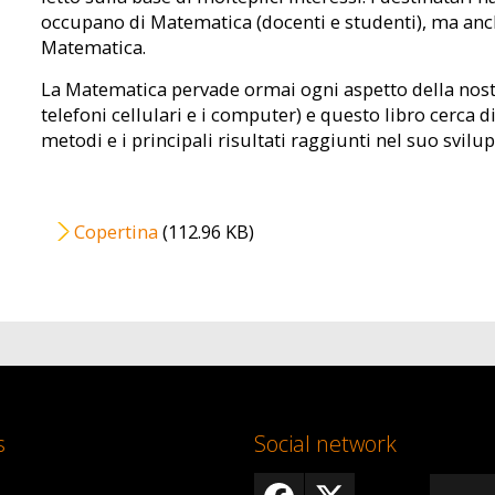
occupano di Matematica (docenti e studenti), ma anche 
Matematica.
La Matematica pervade ormai ogni aspetto della nostra
telefoni cellulari e i computer) e questo libro cerca di 
metodi e i principali risultati raggiunti nel suo svilu
File
Copertina
(112.96 KB)
s
Social network