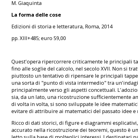
M. Giaquinta
La forma delle cose
Edizioni di storia e letteratura, Roma, 2014
pp. XIII+485; euro 59,00
Quest'opera ripercorrere criticamente le principali t
fino alle soglie del calcolo, nel secolo XVII. Non si tr
piuttosto un tentativo di ripensare le principali ta
una sorta di "punto di vista intermedio" tra un'indag
principalmente verso gli aspetti concettuali. L'adozio
sia, da un lato, una ricostruzione sufficientemente a
di volta in volta, si sono sviluppate le idee matematic
evitare di attribuire ai matematici del passato idee e
Ricco di dati storici, di figure e diagrammi esplicativi
accurato nella ricostruzione dei teoremi, questo è un l
letto sulla base di molteplici interessi. I destinatari 