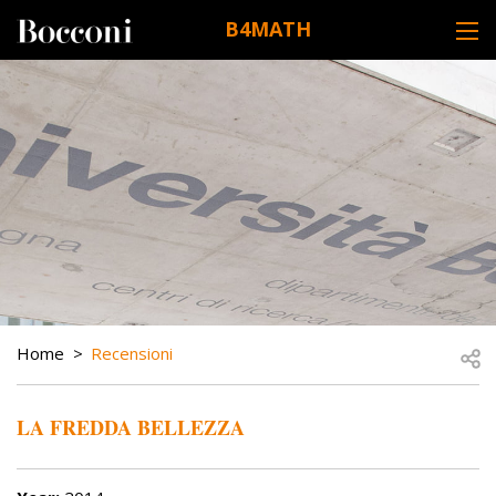
Skip to main content
B4MATH
DESK NAVIGATION
BREADCRUMB
Open
Home
Recensioni
LA FREDDA BELLEZZA