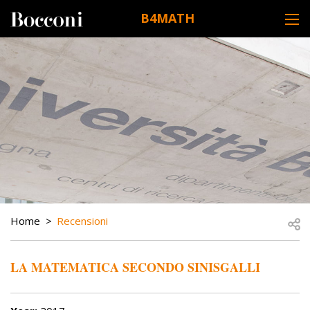
Skip to main content
B4MATH
DESK NAVIGATION
BREADCRUMB
Open
Home
Recensioni
LA MATEMATICA SECONDO SINISGALLI