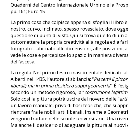
Quaderni del Centro Internazionale Urbino e la Prospet
pp. 161; Euro 15
La prima cosa che colpisce appena si sfoglia il libro è
nostro, curvo, inclinato, spesso rovesciato, dove ogge
questione di punti di vista. Qui si trova quello di un a
sottomettere la propria creatività alla regola ed a far
fotografo – abituato alle dimensioni, alle posizioni, a
vede le cose e percepisce lo spazio in maniera diversa,
dell’ascesa.
La regola. Nel primo testo rinascimentale dedicato all’
Alberti nel 1435, l’autore si sbilancia: “
Piacemi il pittor
liberali; ma in prima desidero sappi geometria
”. È l’es
secondo un metodo rigoroso, la “
costruzione legittim
Solo così la pittura potrà uscire dal novero delle “
art
un lavoro manuale, privo di basi teoriche, che si appr
rientrare fra le nobili arti liberali, insieme a Geome
vengono trattate nelle scuole universitarie. Una rivend
Ma anche il desiderio di adeguare la pittura ai nuovi 