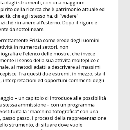
lata dagli strumenti, con una maggiore
pirito della ricerca che è patrimonio attuale ed
cità, che egli stesso ha, di “vedere”
nziché rimanere all’esterno. Dopo il rigore e
ente da sottolineare.
 correttamente Frisia come erede degli uomini
tività in numerosi settori, non
iografia e l’elenco delle mostre, che invece
nte il senso della sua attività molteplice e
nale, ai metodi adatti a descrivere ai massimi
rcepisce. Fra questi due estremi, in mezzo, sta il
ni, interpretazioni ed opportuni commenti degli
gio – un capitolo ci introduce alle possibilità
sua stessa ammissione – con un programma
Sostituita la “macchina fotografica” con una
o, passo passo, i processi della rappresentazione
dello strumento, di situare dove vuole