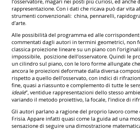
l’osservatore, magari nei posti più curiosi, ed anche d
rappresentazione. Con i dati che ricava può dar vita a
strumenti convenzionali: china, pennarelli, rapidogr
d’arte.
Alle possibilità del programma ed alle corrispondenti i
commentati dagli autori in termini geometrici, non f
classica proiezione lineare su un piano con l’original
impossibile, posizione dell’osservatore. Quindi le pro
un cilindro sul piano, con le loro forme allungate che 
ancora le proiezioni deformate dalla diversa compos
rispetto a quello dell’osservato, con indici di rifraz
fine, quasi a riassunto e complemento di tutte le sensa
ideale
”, ventidue rappresentazioni dello stesso ambie
variando il metodo proiettivo, la focale, l’indice di ri
Gli autori parlano a ragione del proprio lavoro come
Frisia. Appare infatti quasi come la guida ad una most
sensazione di seguire una dimostrazione matematica. 