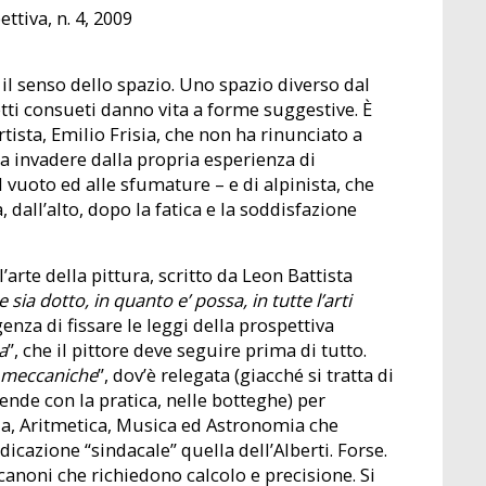
tiva, n. 4, 2009
 il senso dello spazio. Uno spazio diverso dal
tti consueti danno vita a forme suggestive. È
rtista, Emilio Frisia, che non ha rinunciato a
la invadere dalla propria esperienza di
l vuoto ed alle sfumature – e di alpinista, che
 dall’alto, dopo la fatica e la soddisfazione
arte della pittura, scritto da Leon Battista
e sia dotto, in quanto e’ possa, in tutte l’arti
igenza di fissare le leggi della prospettiva
a
”, che il pittore deve seguire prima di tutto.
i meccaniche
”, dov’è relegata (giacché si tratta di
ende con la pratica, nelle botteghe) per
tria, Aritmetica, Musica ed Astronomia che
icazione “sindacale” quella dell’Alberti. Forse.
canoni che richiedono calcolo e precisione. Si