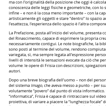
ma con l’originalità della posizione che oggi è calco
conoscenza delle leggi fisiche e geometriche, con lo s
infine – e non è la cosa meno importante – con la capa
artisticamente gli oggetti e stare “dentro” lo spazio a
l’esattezza, l’esperienza dello spazio è l’altra compon
La Prefazione, posta all’inizio del volume, presenta
del Rinascimento, capace di esprimere la propria crea
necessariamente contigui. Le note biografiche, la bibl
sono posti al termine del volume, rendono compiutame
variegata, sì, ma sempre legata all’espressione perso
livelli di intensità le sensazioni evocate da ciò che pe
volume: le opere di Frisia con descrizioni, spiegazio
autori.
Dopo una breve biografia dell’uomo – non del personag
del sistema
Imago
, che aveva messo a punto – per 
volutamente “povero” dal punto di vista informatico. 
“informatica”, Frisia è capace di rintracciare sul vide
proiettiva, di variare a piacere la “lunghezza focale” 