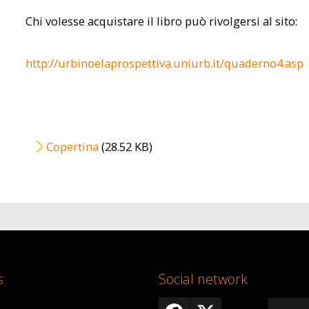
Chi volesse acquistare il libro può rivolgersi al sito:
http://urbinoelaprospettiva.uniurb.it/quaderno4.asp
File
Copertina
(28.52 KB)
s
Social network