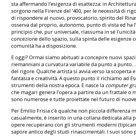
sta affermando l’esigenza di esattezza: in Architettur
sorgono nella Firenze del ‘400, per le necessità di rig
di rispondere al nuovo, provocatorio, spirito del Rin
osserva dal proprio, autonomo, punto di vista ed ha l
principio che, pur universale, riassuma in sé l’unici
concezione dello spazio, sulla spinta delle esigenze c
comunità ha a disposizione.
E oggi? Ormai siamo abituati a concepire nuovi spazi
riemanniani a curvatura variabile da punto a punto…
del rigore. Qualche artista si avvia verso la scoperta 
fantasia e creatività. A questo punto il richiamo ad Es
strumenti della nostra epoca. E nasce la
computer gr
che magari genera l’opera a partire da un frattale o m
sono numerose e tutte proiettate nel futuro di nuove 
Per Emilio Frisia c’è qualche non piccola differenza m
casualmente, è inserito in una collana dedicata alla p
opere recuperano con gli strumenti moderni (tipicamen
sapore antico degli studi rinascimentali. I suoi sono 