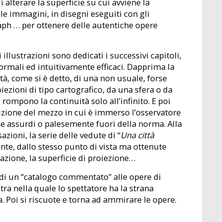
i alterare la superficie su cui avviene la
lle immagini, in disegni eseguiti con gli
aph … per ottenere delle autentiche opere
llustrazioni sono dedicati i successivi capitoli,
ormali ed intuitivamente efficaci. Dapprima la
ità, come si è detto, di una non usuale, forse
iezioni di tipo cartografico, da una sfera o da
rompono la continuità solo all’infinito. E poi
izione del mezzo in cui è immerso l’osservatore
ione assurdi o palesemente fuori della norma. Alla
zioni, la serie delle vedute di “
Una città
nte, dallo stesso punto di vista ma ottenute
frazione, la superficie di proiezione…
 di un “catalogo commentato” alle opere di
ra nella quale lo spettatore ha la strana
Poi si riscuote e torna ad ammirare le opere.