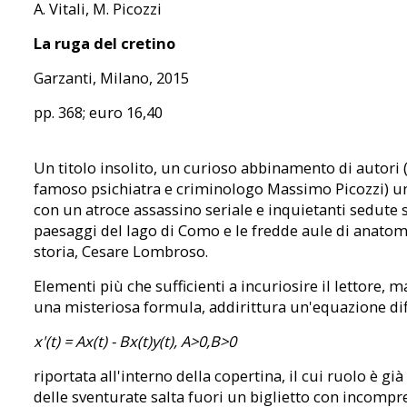
A. Vitali, M. Picozzi
La ruga del cretino
Garzanti, Milano, 2015
pp. 368; euro 16,40
Un titolo insolito, un curioso abbinamento di autori (il
famoso psichiatra e criminologo Massimo Picozzi) un
con un atroce assassino seriale e inquietanti sedute sp
paesaggi del lago di Como e le fredde aule di anatomi
storia, Cesare Lombroso.
Elementi più che sufficienti a incuriosire il lettore, 
una misteriosa formula, addirittura un'equazione dif
x'(t) = Ax(t) - Bx(t)y(t), A>0,B>0
riportata all'interno della copertina, il cui ruolo è già
delle sventurate salta fuori un biglietto con incompren