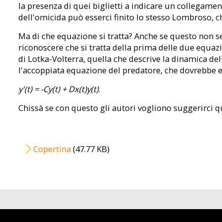
la presenza di quei biglietti a indicare un collegamen
dell'omicida può esserci finito lo stesso Lombroso, c
Ma di che equazione si tratta? Anche se questo non s
riconoscere che si tratta della prima delle due equaz
di Lotka-Volterra, quella che descrive la dinamica d
l'accoppiata equazione del predatore, che dovrebbe e
y'(t) = -Cy(t) + Dx(t)y(t)
.
Chissà se con questo gli autori vogliono suggerirci 
File
Copertina
(47.77 KB)