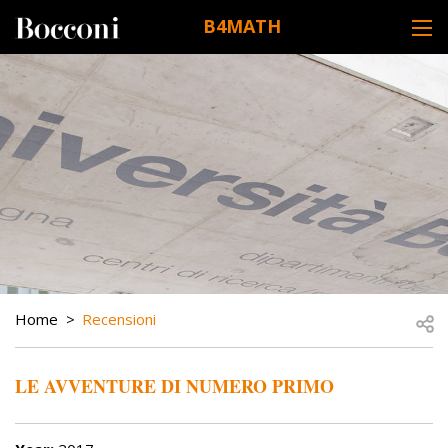
Skip to main content
B4MATH
DESK NAVIGATION
BREADCRUMB
Open
Home
Recensioni
LE AVVENTURE DI NUMERO PRIMO