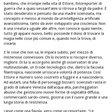
bambino, che irrompe nella vita di Ettore, fotoreporter di
guerra che a quasi sessant'anni si ritrova a fargli da padre. È
stato desiderato e pensato da una madre scienziata, ma
concepito e messo al mondo da un'intelligenza artificiale
avanzatissima, tanto da aver sviluppato una coscienza. Non
è una creatura uguale alle altre, non conosce quasi niente,
tutto gli appare nuovo, bello; possiede il dono di trovare la
magia nelle cose più comuni e, quando non la trova, di
crearla.
E le cose che non sa, le impara subito, per mezzo di
misteriose connessioni. Chi lo incontra si riscopre diverso,
migliore. Di lui si accorgono anche gli osservatori di una
multinazionale, un Erode tecnologico che, dietro la facciata
filantropica, nasconde un'oscura volontà di potenza. Così
Ettore e Numero sono costretti a fuggire e a nascondersi.
Ad aiutarli, una folla di personaggi bizzarri: scienziati rasta in
grado di salvare Venezia dall'acqua alta, parcheggiatori
abusivi che gestiscono nuove forme di ospitalità diffusa,
commercianti sardo-cinesi, giostrai con il cuore grande e una
lunga storia di resistenza.
Lieve come una favola, vero come un reportage, "Le