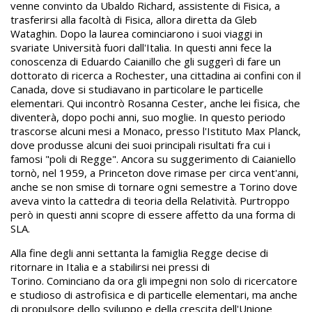
venne convinto da Ubaldo Richard, assistente di Fisica, a
trasferirsi alla facoltà di Fisica, allora diretta da Gleb
Wataghin. Dopo la laurea cominciarono i suoi viaggi in
svariate Università fuori dall'Italia. In questi anni fece la
conoscenza di Eduardo Caianillo che gli suggerì di fare un
dottorato di ricerca a Rochester, una cittadina ai confini con il
Canada, dove si studiavano in particolare le particelle
elementari. Qui incontrò Rosanna Cester, anche lei fisica, che
diventerà, dopo pochi anni, suo moglie. In questo periodo
trascorse alcuni mesi a Monaco, presso l'Istituto Max Planck,
dove produsse alcuni dei suoi principali risultati fra cui i
famosi "poli di Regge". Ancora su suggerimento di Caianiello
tornò, nel 1959, a Princeton dove rimase per circa vent'anni,
anche se non smise di tornare ogni semestre a Torino dove
aveva vinto la cattedra di teoria della Relatività. Purtroppo
però in questi anni scopre di essere affetto da una forma di
SLA.
Alla fine degli anni settanta la famiglia Regge decise di
ritornare in Italia e a stabilirsi nei pressi di
Torino. Cominciano da ora gli impegni non solo di ricercatore
e studioso di astrofisica e di particelle elementari, ma anche
di propulsore dello sviluppo e della crescita dell'Unione