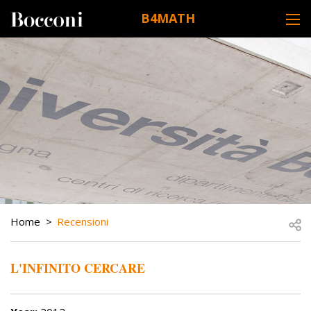
Skip to main content
B4MATH
DESK NAVIGATION
BREADCRUMB
Open
Home
Recensioni
L'INFINITO CERCARE