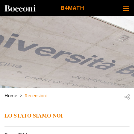
Skip to main content
B4MATH
DESK NAVIGATION
BREADCRUMB
Open
Home
Recensioni
LO STATO SIAMO NOI