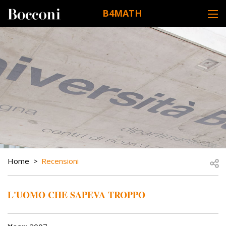
Skip to main content
B4MATH
DESK NAVIGATION
BREADCRUMB
Open
Home
Recensioni
L'UOMO CHE SAPEVA TROPPO