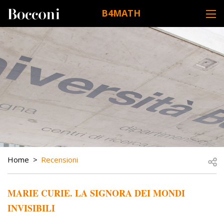
Skip to main content
B4MATH
DESK NAVIGATION
BREADCRUMB
Open
Home
Recensioni
MARIE CURIE. LA SIGNORA DEI MONDI
INVISIBILI