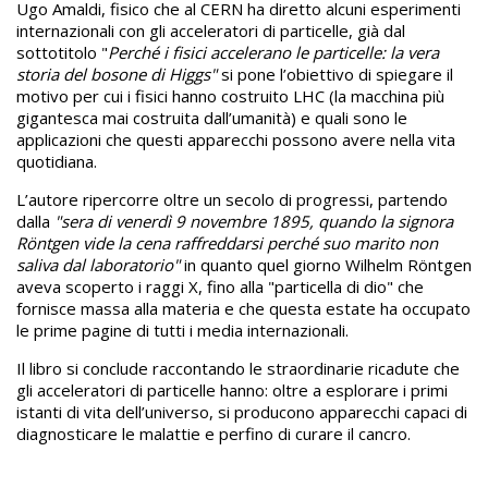
Ugo Amaldi, fisico che al CERN ha diretto alcuni esperimenti
internazionali con gli acceleratori di particelle, già dal
sottotitolo "
Perché i fisici accelerano le particelle: la vera
storia del bosone di Higgs"
si pone l’obiettivo di spiegare il
motivo per cui i fisici hanno costruito LHC (la macchina più
gigantesca mai costruita dall’umanità) e quali sono le
applicazioni che questi apparecchi possono avere nella vita
quotidiana.
L’autore ripercorre oltre un secolo di progressi, partendo
dalla
"sera di venerdì 9 novembre 1895, quando la signora
Röntgen vide la cena raffreddarsi perché suo marito non
saliva dal laboratorio"
in quanto quel giorno Wilhelm Röntgen
aveva scoperto i raggi X, fino alla "particella di dio" che
fornisce massa alla materia e che questa estate ha occupato
le prime pagine di tutti i media internazionali.
Il libro si conclude raccontando le straordinarie ricadute che
gli acceleratori di particelle hanno: oltre a esplorare i primi
istanti di vita dell’universo, si producono apparecchi capaci di
diagnosticare le malattie e perfino di curare il cancro.