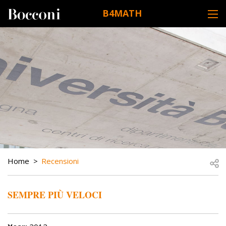
Skip to main content
B4MATH
DESK NAVIGATION
BREADCRUMB
Open
Home
Recensioni
SEMPRE PIÙ VELOCI