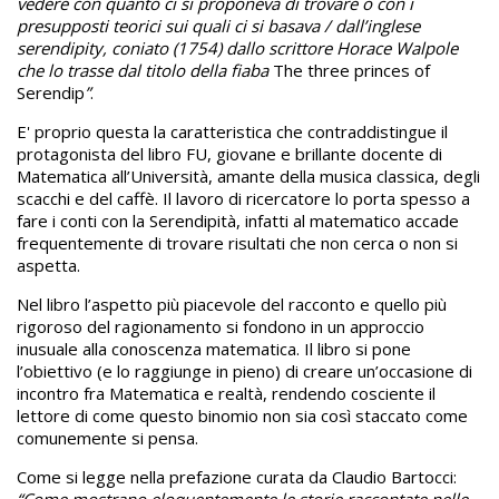
vedere con quanto ci si proponeva di trovare o con i
presupposti teorici sui quali ci si basava / dall’inglese
serendipity, coniato (1754) dallo scrittore Horace Walpole
che lo trasse dal titolo della fiaba
The three princes of
Serendip
”
.
E' proprio questa la caratteristica che contraddistingue il
protagonista del libro FU, giovane e brillante docente di
Matematica all’Università, amante della musica classica, degli
scacchi e del caffè. Il lavoro di ricercatore lo porta spesso a
fare i conti con la Serendipità, infatti al matematico accade
frequentemente di trovare risultati che non cerca o non si
aspetta.
Nel libro l’aspetto più piacevole del racconto e quello più
rigoroso del ragionamento si fondono in un approccio
inusuale alla conoscenza matematica. Il libro si pone
l’obiettivo (e lo raggiunge in pieno) di creare un’occasione di
incontro fra Matematica e realtà, rendendo cosciente il
lettore di come questo binomio non sia così staccato come
comunemente si pensa.
Come si legge nella prefazione curata da Claudio Bartocci: