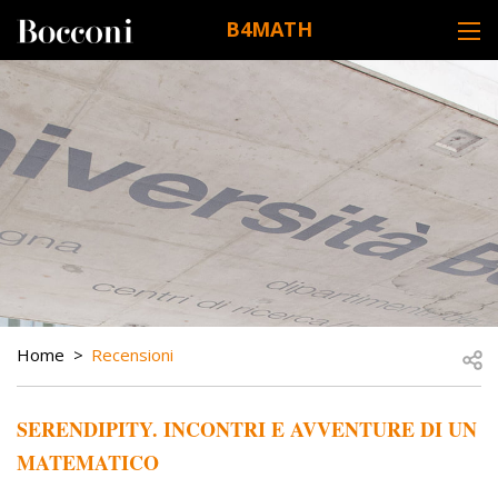
Skip to main content
B4MATH
DESK NAVIGATION
BREADCRUMB
Open
Home
Recensioni
SERENDIPITY. INCONTRI E AVVENTURE DI UN
MATEMATICO