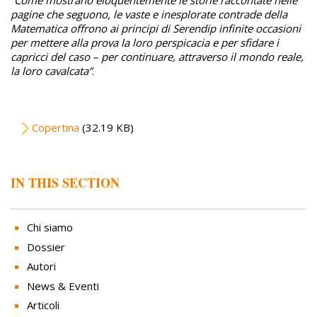
“Come mostrano eloquentemente le storie raccontate nelle
pagine che seguono, le vaste e inesplorate contrade della
Matematica offrono ai principi di Serendip infinite occasioni
per mettere alla prova la loro perspicacia e per sfidare i
capricci del caso – per continuare, attraverso il mondo reale,
la loro cavalcata”
.
File
Copertina
(32.19 KB)
IN THIS SECTION
Chi siamo
Dossier
Autori
News & Eventi
Articoli