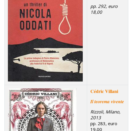
pp. 292, euro
18,00
Cédric Villani
Il teorema vivente
Rizzoli, Milano,
2013
pp. 283, euro
19,00