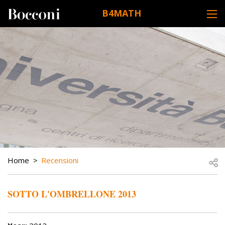
Skip to main content
B4MATH
DESK NAVIGATION
BREADCRUMB
Open
Home
Recensioni
SOTTO L'OMBRELLONE 2013