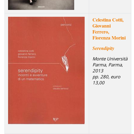
Celestina Cotti,
Giovanni
Ferrero,
Fiorenza Morini
Serendipity
Monte Università
Parma, Parma,
2013
pp. 280, euro
13,00