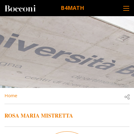
Skip to main content
B4MATH
DESK NAVIGATION
BREADCRUMB
Open
Home
ROSA MARIA MISTRETTA