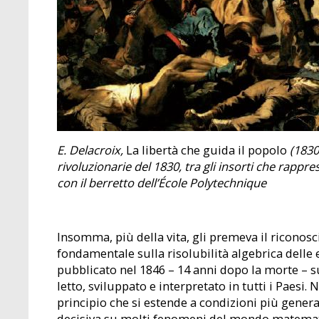
E. Delacroix,
La libertà che guida il popolo
(1830)
rivoluzionarie del 1830, tra gli insorti che rappre
con il berretto dell’École Polytechnique
Insomma, più della vita, gli premeva il riconosc
fondamentale sulla risolubilità algebrica delle 
pubblicato nel 1846 – 14 anni dopo la morte – sul
letto, sviluppato e interpretato in tutti i Paesi. 
principio che si estende a condizioni più genera
decisiva su molti fenomeni del mondo matematic