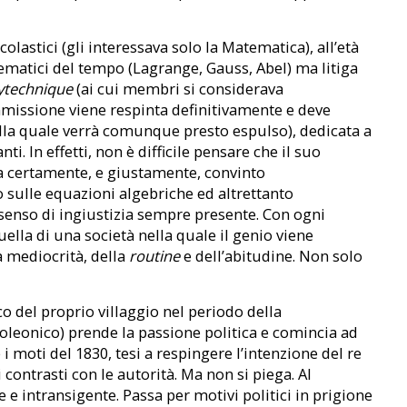
olastici (gli interessava solo la Matematica), all’età
tematici del tempo (Lagrange, Gauss, Abel) ma litiga
lytechnique
(ai cui membri si considerava
missione viene respinta definitivamente e deve
lla quale verrà comunque presto espulso), dedicata a
. In effetti, non è difficile pensare che il suo
a certamente, e giustamente, convinto
o sulle equazioni algebriche ed altrettanto
senso di ingiustizia sempre presente. Con ogni
uella di una società nella quale il genio viene
 mediocrità, della
routine
e dell’abitudine. Non solo
o del proprio villaggio nel periodo della
poleonico) prende la passione politica e comincia ad
moti del 1830, tesi a respingere l’intenzione del re
i contrasti con le autorità. Ma non si piega. Al
 e intransigente. Passa per motivi politici in prigione