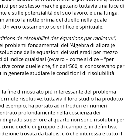
ritti per se stesso ma che gettano tuttavia una luce di
te e sulle potenzialità del suo lavoro, e una lunga,
un amico la notte prima del duello nella quale
. Un vero testamento scientifico e spirituale.
itions de résolubilité des équations par radicaux”
,
i problemi fondamentali dell’Algebra di allora (e
risoluzione delle equazioni dei vari gradi per mezzo
ci di indice qualsiasi (ovvero – come si dice – “per
utive come quelle che, fin dal ‘500, si conoscevano per
 in generale studiare le condizioni di risolubilità
è alla fine dimostrato più interessante del problema
ormule risolutive: tuttavia il loro studio ha prodotto
ad esempio, ha portato ad introdurre i numeri
 entrato profondamente nella coscienza dei
ni di grado superiore al quarto non sono risolubili per
i come quelle di gruppo e di campo e, in definitiva,
izione trovata da Galois, ciò che interessa è tutto il