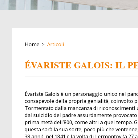
BREADCRUMB
Home
Articoli
ÉVARISTE GALOIS: IL 
Évariste Galois è un personaggio unico nel pa
consapevole della propria genialità, coinvolto 
Tormentato dalla mancanza di riconoscimenti uffi
dal suicidio del padre assurdamente provocato p
prima metà dell’800, come altri a quel tempo. Gl
questa sarà la sua sorte, poco più che ventenne
38 anni), nel 1841 è la volta di Lermontov (a 27