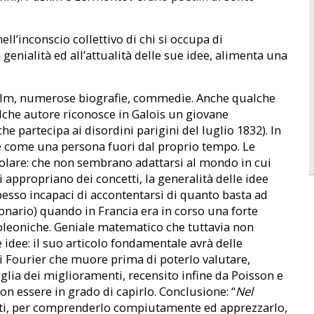
ll’inconscio collettivo di chi si occupa di
 genialità ed all’attualità delle sue idee, alimenta una
 film, numerose biografie, commedie. Anche qualche
lche autore riconosce in Galois un giovane
e partecipa ai disordini parigini del luglio 1832). In
e come una persona fuori dal proprio tempo. Le
olare: che non sembrano adattarsi al mondo in cui
 si appropriano dei concetti, la generalità delle idee
pesso incapaci di accontentarsi di quanto basta ad
onario) quando in Francia era in corso una forte
leoniche. Geniale matematico che tuttavia non
 idee: il suo articolo fondamentale avrà delle
 di Fourier che muore prima di poterlo valutare,
iglia dei miglioramenti, recensito infine da Poisson e
 essere in grado di capirlo. Conclusione: “
Nel
tti, per comprenderlo compiutamente ed apprezzarlo,