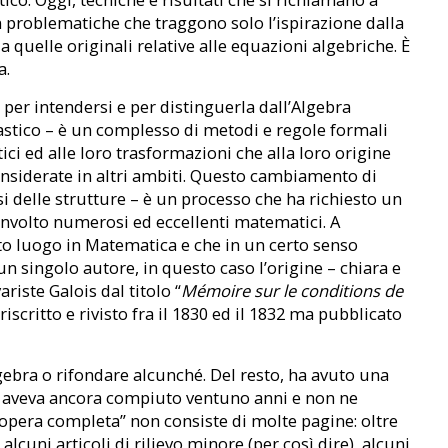
n problematiche che traggono solo l’ispirazione dalla
 quelle originali relative alle equazioni algebriche. È
a.
 per intendersi e per distinguerla dall’Algebra
astico – è un complesso di metodi e regole formali
ici ed alle loro trasformazioni che alla loro origine
onsiderate in altri ambiti. Questo cambiamento di
isi delle strutture – è un processo che ha richiesto un
oinvolto numerosi ed eccellenti matematici. A
o luogo in Matematica e che in un certo senso
d un singolo autore, in questo caso l’origine – chiara e
ariste Galois dal titolo “
Mémoire sur le conditions de
 riscritto e rivisto fra il 1830 ed il 1832 ma pubblicato
ebra o rifondare alcunché. Del resto, ha avuto una
n aveva ancora compiuto ventuno anni e non ne
opera completa” non consiste di molte pagine: oltre
alcuni articoli di rilievo minore (per così dire), alcuni