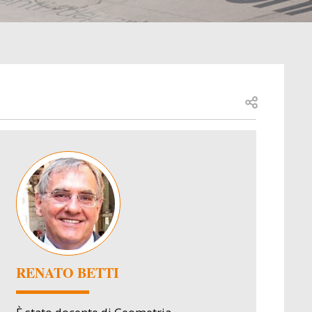
Open share
Image
RENATO BETTI