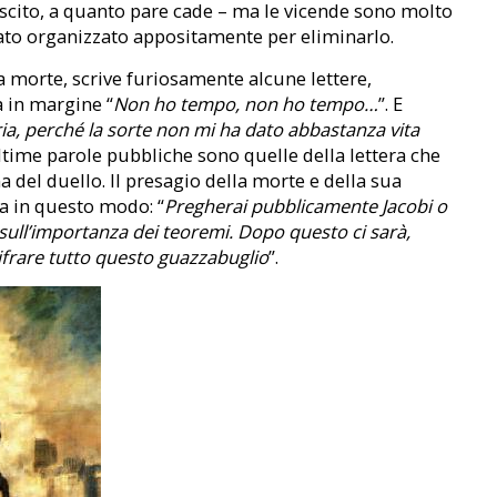
 uscito, a quanto pare cade – ma le vicende sono molto
stato organizzato appositamente per eliminarlo.
la morte, scrive furiosamente alcune lettere,
a in margine “
Non ho tempo, non ho tempo…
”. E
, perché la sorte non mi ha dato abbastanza vita
ultime parole pubbliche sono quelle della lettera che
a del duello. Il presagio della morte e della sua
na in questo modo: “
Pregherai pubblicamente Jacobi o
a sull’importanza dei teoremi. Dopo questo ci sarà,
cifrare tutto questo guazzabuglio
”.