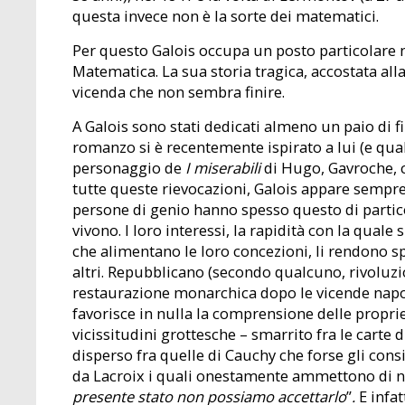
questa invece non è la sorte dei matematici.
Per questo Galois occupa un posto particolare ne
Matematica. La sua storia tragica, accostata alla
vicenda che non sembra finire.
A Galois sono stati dedicati almeno un paio di
romanzo si è recentemente ispirato a lui (e qua
personaggio de
I miserabili
di Hugo, Gavroche, ch
tutte queste rievocazioni, Galois appare sempr
persone di genio hanno spesso questo di partic
vivono. I loro interessi, la rapidità con la quale
che alimentano le loro concezioni, li rendono s
altri. Repubblicano (secondo qualcuno, rivoluzi
restaurazione monarchica dopo le vicende napo
favorisce in nulla la comprensione delle proprie
vicissitudini grottesche – smarrito fra le carte
disperso fra quelle di Cauchy che forse gli cons
da Lacroix i quali onestamente ammettono di non
presente stato non possiamo accettarlo
”
.
E infa