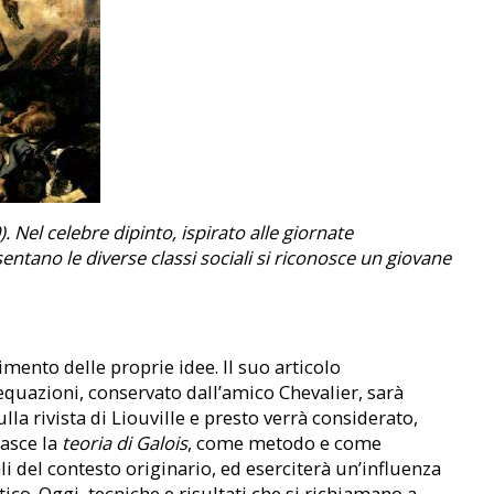
. Nel celebre dipinto, ispirato alle giornate
sentano le diverse classi sociali si riconosce un giovane
imento delle proprie idee. Il suo articolo
equazioni, conservato dall’amico Chevalier, sarà
la rivista di Liouville e presto verrà considerato,
Nasce la
teoria di Galois
, come metodo e come
li del contesto originario, ed eserciterà un’influenza
o. Oggi, tecniche e risultati che si richiamano a