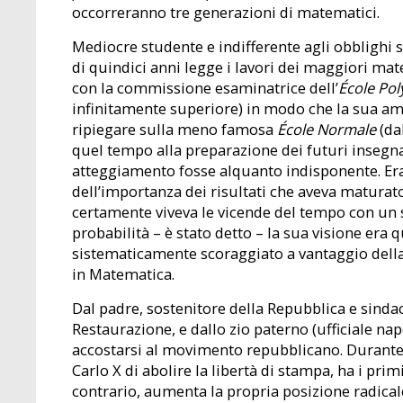
occorreranno tre generazioni di matematici.
Mediocre studente e indifferente agli obblighi sc
di quindici anni legge i lavori dei maggiori ma
con la commissione esaminatrice dell’
École Po
infinitamente superiore) in modo che la sua am
ripiegare sulla meno famosa
École Normale
(da
quel tempo alla preparazione dei futuri insegnanti
atteggiamento fosse alquanto indisponente. Er
dell’importanza dei risultati che aveva maturat
certamente viveva le vicende del tempo con un 
probabilità – è stato detto – la sua visione era q
sistematicamente scoraggiato a vantaggio della
in Matematica.
Dal padre, sostenitore della Repubblica e sindac
Restaurazione, e dallo zio paterno (ufficiale na
accostarsi al movimento repubblicano. Durante i 
Carlo X di abolire la libertà di stampa, ha i prim
contrario, aumenta la propria posizione radicale