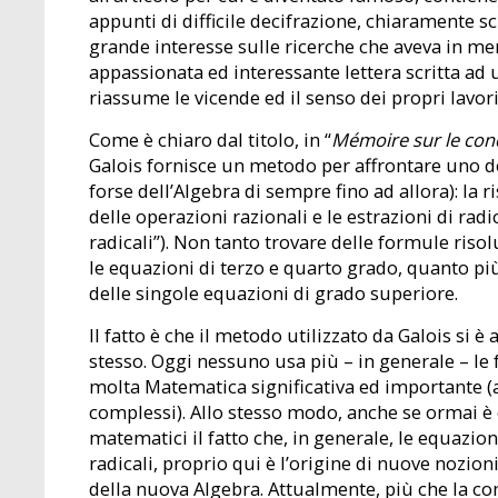
appunti di difficile decifrazione, chiaramente sc
grande interesse sulle ricerche che aveva in men
appassionata ed interessante lettera scritta ad 
riassume le vicende ed il senso dei propri lavori
Come è chiaro dal titolo, in “
Mémoire sur le cond
Galois fornisce un metodo per affrontare uno de
forse dell’Algebra di sempre fino ad allora): la 
delle operazioni razionali e le estrazioni di radi
radicali”). Non tanto trovare delle formule risol
le equazioni di terzo e quarto grado, quanto più
delle singole equazioni di grado superiore.
Il fatto è che il metodo utilizzato da Galois si 
stesso. Oggi nessuno usa più – in generale – le f
molta Matematica significativa ed importante (
complessi). Allo stesso modo, anche se ormai è
matematici il fatto che, in generale, le equazio
radicali, proprio qui è l’origine di nuove nozion
della nuova Algebra. Attualmente, più che la cond