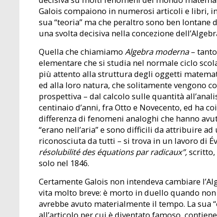
Galois compaiono in numerosi articoli e libri, i
sua “teoria” ma che peraltro sono ben lontane da
una svolta decisiva nella concezione dell’Algebr
Quella che chiamiamo
Algebra moderna
– tanto
elementare che si studia nel normale ciclo scol
più attento alla struttura degli oggetti matemat
ed alla loro natura, che solitamente vengono c
prospettiva – dal calcolo sulle quantità all’anal
centinaio d’anni, fra Otto e Novecento, ed ha c
differenza di fenomeni analoghi che hanno avut
“erano nell’aria” e sono difficili da attribuire a
riconosciuta da tutti – si trova in un lavoro di Év
résolubilité des équations par radicaux”,
scritto,
solo nel 1846.
Certamente Galois non intendeva cambiare l’Alg
vita molto breve: è morto in duello quando no
avrebbe avuto materialmente il tempo. La sua “
all’articolo per cui è diventato famoso, contiene 