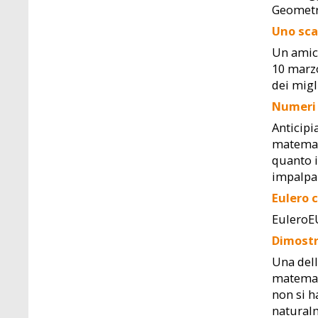
Geometri
Uno sca
Un amico
10 marzo
dei migl
Numeri
Anticipi
matemati
quanto i
impalpab
Eulero 
EuleroE
Dimostr
Una dell
matemati
non si h
naturalm