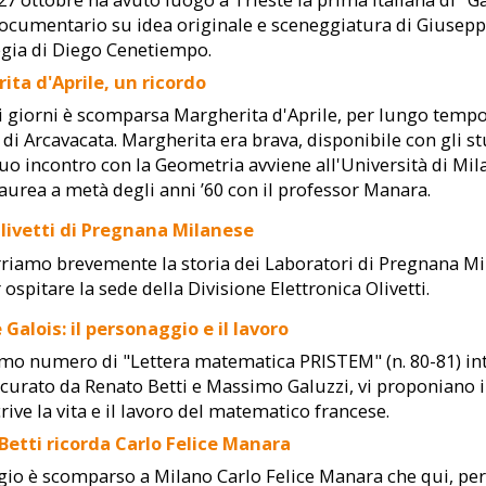
cumentario su idea originale e sceneggiatura di Giuseppe M
egia di Diego Cenetiempo.
ita d'Aprile, un ricordo
 giorni è scomparsa Margherita d'Aprile, per lungo tempo 
 di Arcavacata. Margherita era brava, disponibile con gli st
l suo incontro con la Geometria avviene all'Università di Mila
laurea a metà degli anni ’60 con il professor Manara.
 Olivetti di Pregnana Milanese
riamo brevemente la storia dei Laboratori di Pregnana Milan
 ospitare la sede della Divisione Elettronica Olivetti.
 Galois: il personaggio e il lavoro
imo numero di "Lettera matematica PRISTEM" (n. 80-81) int
 curato da Renato Betti e Massimo Galuzzi, vi proponiano i
rive la vita e il lavoro del matematico francese.
Betti ricorda Carlo Felice Manara
gio è scomparso a Milano Carlo Felice Manara che qui, per 