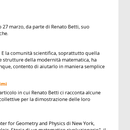
27 marzo, da parte di Renato Betti, suo
che.
 E la comunità scientifica, soprattutto quella
nte strutture della modernità matematica, ha
unque, contento di aiutarlo in maniera semplice
rimi
rticolo in cui Renato Betti ci racconta alcune
ollettive per la dimostrazione delle loro
nter for Geometry and Physics di New York,
lois. Storia di un matematico rivoluzionario", il