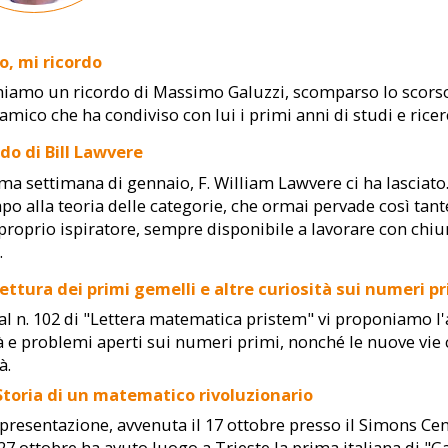
, mi ricordo
iamo un ricordo di Massimo Galuzzi, scomparso lo scorso 
 amico che ha condiviso con lui i primi anni di studi e ricer
do di Bill Lawvere
ima settimana di gennaio, F. William Lawvere ci ha lasciato.
apo alla teoria delle categorie, che ormai pervade così ta
 proprio ispiratore, sempre disponibile a lavorare con chi
.
ettura dei primi gemelli e altre curiosità sui numeri p
al n. 102 di "Lettera matematica pristem" vi proponiamo l'a
à e problemi aperti sui numeri primi, nonché le nuove vie c
à.
 Storia di un matematico rivoluzionario
presentazione, avvenuta il 17 ottobre presso il Simons Ce
27 ottobre ha avuto luogo a Trieste la prima italiana di "Ga