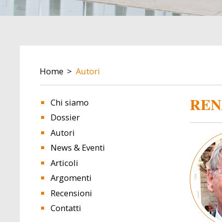
BREADCRUMB
Home
Autori
REN
Chi siamo
Dossier
Autori
Image
News & Eventi
Articoli
Argomenti
Recensioni
Contatti