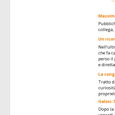
Massimo
Pubblich
collega,
Un ricor
Nell’ult
che fa c
perso il
e diretta
La cong
Tratto d
curiosit
propriet
Galois.
Dopo la 
venerdì 