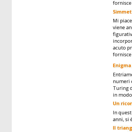
fornisce
Simmet
Mi piace
viene an
figurati
incorpor
acuto pr
fornisce
Enigma
Entriamo
numeri 
Turing d
in modo 
Un rico
In quest
anni, si
Il trian