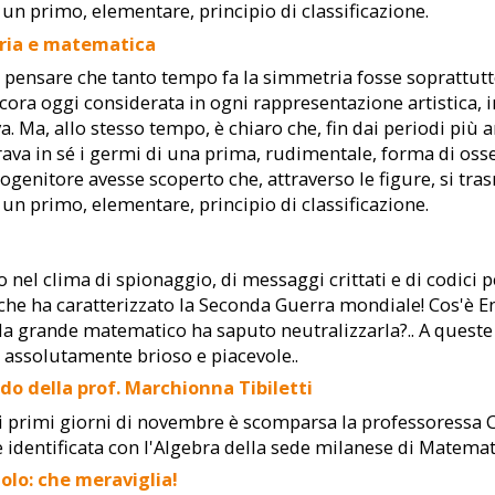
 un primo, elementare, principio di classificazione.
ria e matematica
 pensare che tanto tempo fa la simmetria fosse soprattutt
cora oggi considerata in ogni rappresentazione artistica, i
va. Ma, allo stesso tempo, è chiaro che, fin dai periodi più 
ava in sé i germi di una prima, rudimentale, forma di oss
ogenitore avesse scoperto che, attraverso le figure, si tra
 un primo, elementare, principio di classificazione.
 nel clima di spionaggio, di messaggi crittati e di codici p
che ha caratterizzato la Seconda Guerra mondiale! Cos'è 
a grande matematico ha saputo neutralizzarla?.. A queste
assolutamente brioso e piacevole..
rdo della prof. Marchionna Tibiletti
i primi giorni di novembre è scomparsa la professoressa 
 è identificata con l'Algebra della sede milanese di Matemat
golo: che meraviglia!