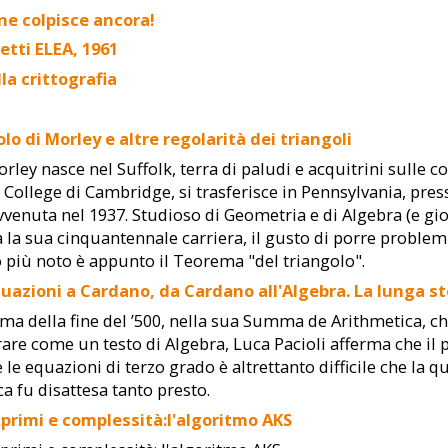
e colpisce ancora!
etti ELEA, 1961
lla crittografia
olo di Morley e altre regolarità dei triangoli
rley nasce nel Suffolk, terra di paludi e acquitrini sulle co
s College di Cambridge, si trasferisce in Pennsylvania, pre
venuta nel 1937. Studioso di Geometria e di Algebra (e gio
a la sua cinquantennale carriera, il gusto di porre problem
o più noto è appunto il Teorema "del triangolo".
quazioni a Cardano, da Cardano all'Algebra. La lunga st
ma della fine del ’500, nella sua Summa de Arithmetica, che
are come un testo di Algebra, Luca Pacioli afferma che il
e le equazioni di terzo grado è altrettanto difficile che la
ica fu disattesa tanto presto.
primi e complessità:l'algoritmo AKS