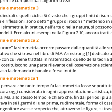
rimi e complessità: l'algoritmo AKS
ia e matematica 3
 diedrali e quelli ciclici Si è visto che i gruppi finiti di i
i e riflessioni: sono detti " gruppi di roson i " mettendo in
i simmetria. In pratica, nell'arte o nella natura, si posson
odelli. Ecco alcuni esempi nella Figura 2.10, ancora tratti d
ia e matematica 2
urare" la simmetria occorre passare dalle quantità alle st
ativo che si trova nel libro di M.A. Armstrong [1] dedicato
o con cui viene trattata in matematica: quello della teoria dei
 costituiscono una parte rilevante dell'osservazione scientifi
aso la domanda è banale e forse inutile.
ia e matematica 1
 pensare che tanto tempo fa la simmetria fosse soprattutt
cora oggi considerata in ogni rappresentazione artistica, i
va. Ma, allo stesso tempo, è chiaro che, fin dai periodi più 
ava in sé i germi di una prima, rudimentale, forma di oss
ogenitore avesse scoperto che, attraverso le figure, si tra