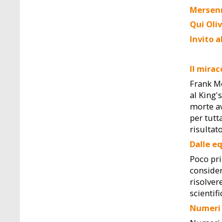
Mersenn
Qui Oliv
Invito a
Il mirac
Frank Mo
al King'
morte av
per tutt
risultat
Dalle e
Poco pri
consider
risolver
scientif
Numeri 