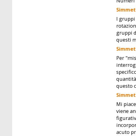
Numeri p
Simmetr
I gruppi
rotazion
gruppi d
questi m
Simmetr
Per "mis
interrog
specific
quantità
questo c
Simmetr
Mi piace
viene an
figurati
incorpor
acuto pr