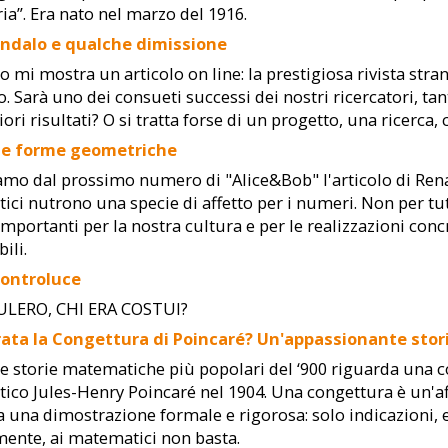
a”. Era nato nel marzo del 1916.
ndalo e qualche dimissione
 mi mostra un articolo on line: la prestigiosa rivista strani
. Sarà uno dei consueti successi dei nostri ricercatori, t
iori risultati? O si tratta forse di un progetto, una ricerca,
 e forme geometriche
amo dal prossimo numero di "Alice&Bob" l'articolo di Renat
ci nutrono una specie di affetto per i numeri. Non per tut
mportanti per la nostra cultura e per le realizzazioni conc
ili.
controluce
ULERO, CHI ERA COSTUI?
ata la Congettura di Poincaré? Un'appassionante sto
e storie matematiche più popolari del ‘900 riguarda una c
co Jules-Henry Poincaré nel 1904. Una congettura è un'af
a una dimostrazione formale e rigorosa: solo indicazioni, 
ente, ai matematici non basta.