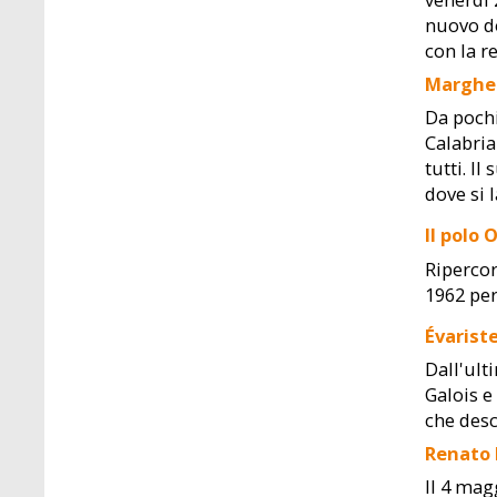
nuovo do
con la r
Margher
Da pochi
Calabria
tutti. I
dove si 
Il polo
Ripercor
1962 per
Évariste
Dall'ult
Galois e
che desc
Renato 
Il 4 mag