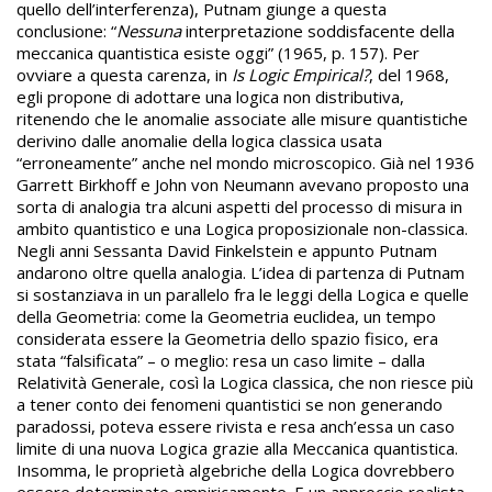
quello dell’interferenza), Putnam giunge a questa
conclusione: “
Nessuna
interpretazione soddisfacente della
meccanica quantistica esiste oggi” (1965, p. 157). Per
ovviare a questa carenza, in
Is Logic Empirical?
, del 1968,
egli propone di adottare una logica non distributiva,
ritenendo che le anomalie associate alle misure quantistiche
derivino dalle anomalie della logica classica usata
“erroneamente” anche nel mondo microscopico. Già nel 1936
Garrett Birkhoff e John von Neumann avevano proposto una
sorta di analogia tra alcuni aspetti del processo di misura in
ambito quantistico e una Logica proposizionale non-classica.
Negli anni Sessanta David Finkelstein e appunto Putnam
andarono oltre quella analogia. L’idea di partenza di Putnam
si sostanziava in un parallelo fra le leggi della Logica e quelle
della Geometria: come la Geometria euclidea, un tempo
considerata essere la Geometria dello spazio fisico, era
stata “falsificata” – o meglio: resa un caso limite – dalla
Relatività Generale, così la Logica classica, che non riesce più
a tener conto dei fenomeni quantistici se non generando
paradossi, poteva essere rivista e resa anch’essa un caso
limite di una nuova Logica grazie alla Meccanica quantistica.
Insomma, le proprietà algebriche della Logica dovrebbero