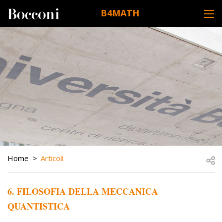
Skip to main content
B4MATH
DESK NAVIGATION
BREADCRUMB
Open
Home
Articoli
6. FILOSOFIA DELLA MECCANICA
QUANTISTICA