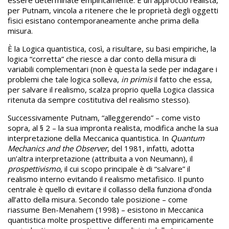
essere determinate empiricamente. E un approccio realista,
per Putnam, vincola a ritenere che le proprietà degli oggetti
fisici esistano contemporaneamente anche prima della
misura.
È la Logica quantistica, così, a risultare, su basi empiriche, la
logica “corretta” che riesce a dar conto della misura di
variabili complementari (non è questa la sede per indagare i
problemi che tale logica solleva,
in primis
il fatto che essa,
per salvare il realismo, scalza proprio quella Logica classica
ritenuta da sempre costitutiva del realismo stesso).
Successivamente Putnam, “alleggerendo” – come visto
sopra, al § 2 – la sua impronta realista, modifica anche la sua
interpretazione della Meccanica quantistica. In
Quantum
Mechanics and the Observer
, del 1981, infatti, adotta
un’altra interpretazione (attribuita a von Neumann), il
prospettivismo
, il cui scopo principale è di “salvare” il
realismo interno evitando il realismo metafisico. Il punto
centrale è quello di evitare il collasso della funziona d’onda
all’atto della misura. Secondo tale posizione – come
riassume Ben-Menahem (1998) – esistono in Meccanica
quantistica molte prospettive differenti ma empiricamente