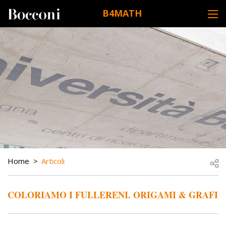
Skip to main content
B4MATH
DESK NAVIGATION
BREADCRUMB
Open
Home
Articoli
COLORIAMO I FULLERENI. ORIGAMI & GRAFI