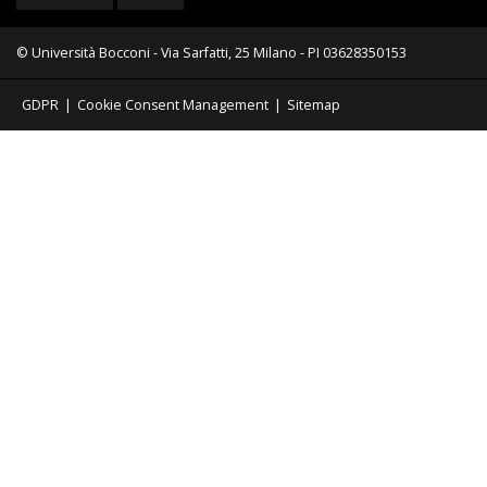
© Università Bocconi - Via Sarfatti, 25 Milano - PI 03628350153
GDPR
|
Cookie Consent Management
|
Sitemap